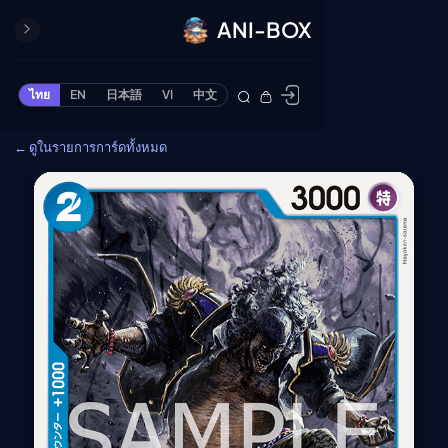
ANI-BOX
ปิด
ONE PIECE
ไทย
EN
日本語
VI
中文
ข้ามไปยังเนื้อหา
Cardgame
← ดูในรายการการ์ดทั้งหมด
Cardlist
Collection
Deck Builder
My-Collection
Deck Library
Deck Share
PREMIUM SERVICE
ทีวีออนไลน์
แนะนำรายการทีวี
อนิเมะ
ตารางออกอากาศอนิ