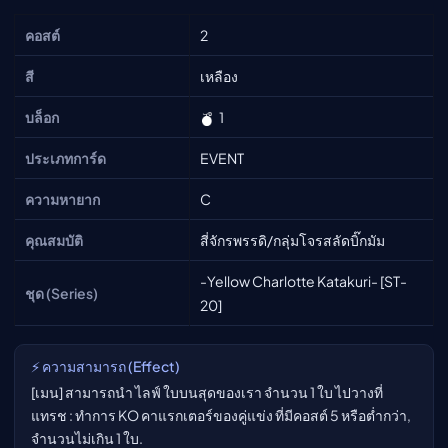
คอสต์
2
สี
เหลือง
บล็อก
1
ประเภทการ์ด
EVENT
ความหายาก
C
คุณสมบัติ
สี่จักรพรรดิ/กลุ่มโจรสลัดบิ๊กมัม
-Yellow Charlotte Katakuri- [ST-
ชุด (Series)
20]
⚡ ความสามารถ (Effect)
[เมน] สามารถนำ ไลฟ์ ใบบนสุดของเรา จำนวน 1 ใบ ไปวางที่
แทรช : ทำการ KO คาแรกเตอร์ของคู่แข่ง ที่มีคอสต์ 5 หรือต่ำกว่า,
จำนวนไม่เกิน 1 ใบ.