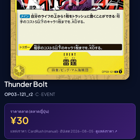
เมะ (คืนนี้)
ตารางออกอากาศอนิ
เมะ
Thunder Bolt
OP03-121_r2
· C · EVENT
ราคาตลาด (ตลาดญี่ปุ่น)
¥30
แหล่งราคา: CardRush (manual) · อัปเดต 2026-08-05 ·
ดูแหล่งราคา ↗