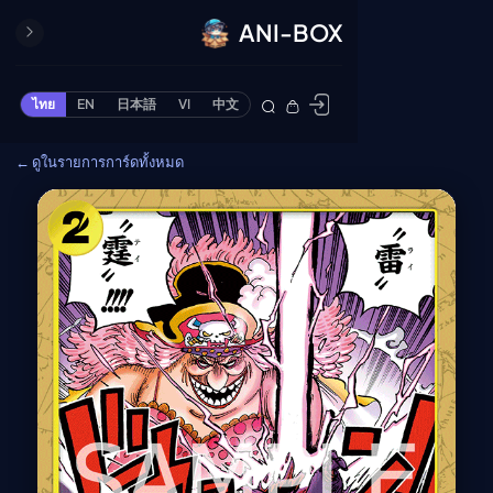
ANI-BOX
ปิด
ONE PIECE
ไทย
EN
日本語
VI
中文
ข้ามไปยังเนื้อหา
Cardgame
← ดูในรายการการ์ดทั้งหมด
Cardlist
Collection
Deck Builder
My-Collection
Deck Library
Deck Share
PREMIUM SERVICE
ทีวีออนไลน์
แนะนำรายการทีวี
อนิเมะ
ตารางออกอากาศอนิ