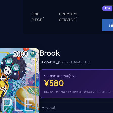
ปิด
ไทย
ONE
PREMIUM
PIECE
SERVICE
ONE PIECE
เข
Cardgame
Cardlist
Collection
Brook
Deck Builder
ST29-011_p1
· C · CHARACTER
My-Collection
Deck Library
ราคาตลาด (ตลาดญี่ปุ่น)
¥580
Deck Share
PREMIUM SERVICE
แหล่งราคา: CardRush (manual) · อัปเดต 2026-08-05 ·
ทีวีออนไลน์
พาวเวอร์
แนะนำรายการทีวี