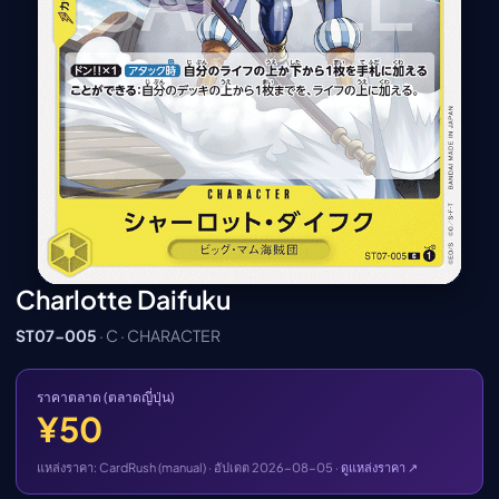
เมะ (คืนนี้)
ตารางออกอากาศอนิ
เมะ
Charlotte Daifuku
ST07-005
· C · CHARACTER
ราคาตลาด (ตลาดญี่ปุ่น)
¥50
แหล่งราคา: CardRush (manual) · อัปเดต 2026-08-05 ·
ดูแหล่งราคา ↗