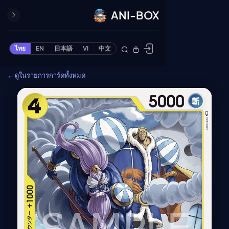
ANI-BOX
ปิด
ONE PIECE
ไทย
EN
日本語
VI
中文
ข้ามไปยังเนื้อหา
Cardgame
← ดูในรายการการ์ดทั้งหมด
Cardlist
Collection
Deck Builder
My-Collection
Deck Library
Deck Share
PREMIUM SERVICE
ทีวีออนไลน์
แนะนำรายการทีวี
อนิเมะ
ตารางออกอากาศอนิ