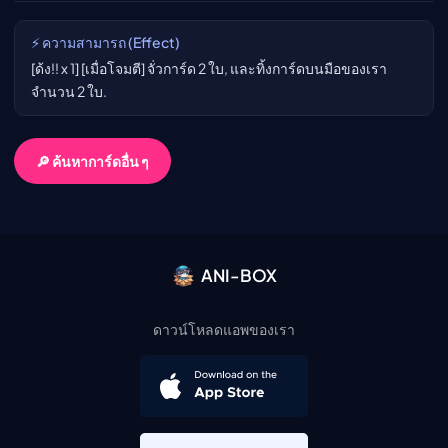
⚡ ความสามารถ (Effect)
[ด้ง!! x 1] [เมื่อโจมตี] จั่วการ์ด 2 ใบ, และทิ้งการ์ดบนมือของเรา
จำนวน 2 ใบ.
🔎 ค้นหาการ์ดอื่น ๆ
ANI-BOX
ดาวน์โหลดแอพของเรา