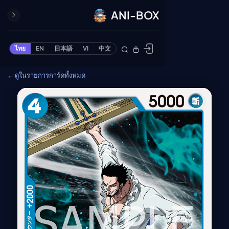
ANI-BOX
ปิด
ONE PIECE
ไทย
EN
日本語
VI
中文
ข้ามไปยังเนื้อหา
Cardgame
← ดูในรายการการ์ดทั้งหมด
Cardlist
Collection
Deck Builder
My-Collection
Deck Library
Deck Share
PREMIUM SERVICE
ทีวีออนไลน์
แนะนำรายการทีวี
อนิเมะ
ตารางออกอากาศอนิ