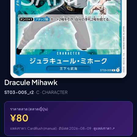
เมะ (คืนนี้)
ตารางออกอากาศอนิ
เมะ
Dracule Mihawk
ST03-005_r2
· C · CHARACTER
ราคาตลาด (ตลาดญี่ปุ่น)
¥80
แหล่งราคา: CardRush (manual) · อัปเดต 2026-08-09 ·
ดูแหล่งราคา ↗