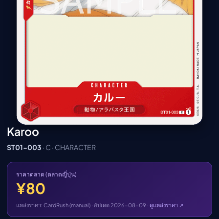
เมะ (คืนนี้)
ตารางออกอากาศอนิ
เมะ
Karoo
ST01-003
· C · CHARACTER
ราคาตลาด (ตลาดญี่ปุ่น)
¥80
แหล่งราคา: CardRush (manual) · อัปเดต 2026-08-09 ·
ดูแหล่งราคา ↗