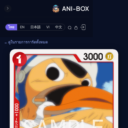
ANI-BOX
ปิด
ONE PIECE
ไทย
EN
日本語
VI
中文
ข้ามไปยังเนื้อหา
Cardgame
← ดูในรายการการ์ดทั้งหมด
Cardlist
Collection
Deck Builder
My-Collection
Deck Library
Deck Share
PREMIUM SERVICE
ทีวีออนไลน์
แนะนำรายการทีวี
อนิเมะ
ตารางออกอากาศอนิ