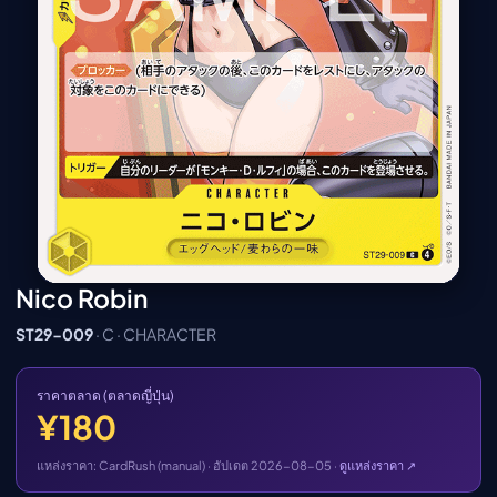
เมะ (คืนนี้)
ตารางออกอากาศอนิ
เมะ
Nico Robin
ST29-009
· C · CHARACTER
ราคาตลาด (ตลาดญี่ปุ่น)
¥180
แหล่งราคา: CardRush (manual) · อัปเดต 2026-08-05 ·
ดูแหล่งราคา ↗