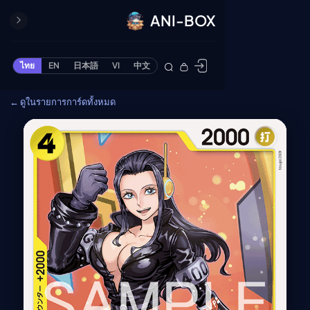
ANI-BOX
ปิด
ONE PIECE
ไทย
EN
日本語
VI
中文
ข้ามไปยังเนื้อหา
Cardgame
← ดูในรายการการ์ดทั้งหมด
Cardlist
Collection
Deck Builder
My-Collection
Deck Library
Deck Share
PREMIUM SERVICE
ทีวีออนไลน์
แนะนำรายการทีวี
อนิเมะ
ตารางออกอากาศอนิ