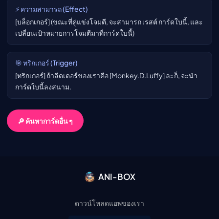
⚡ ความสามารถ (Effect)
[บล็อกเกอร์] (ขณะที่คู่แข่งโจมตี, จะสามารถ เรสต์ การ์ดใบนี้, และ
เปลี่ยนเป้าหมายการโจมตีมาที่การ์ดใบนี้)
🎯 ทริกเกอร์ (Trigger)
[ทริกเกอร์] ถ้าลีดเดอร์ของเราคือ [Monkey.D.Luffy] ละก็, จะนำ
การ์ดใบนี้ลงสนาม.
🔎 ค้นหาการ์ดอื่น ๆ
ANI-BOX
ดาวน์โหลดแอพของเรา