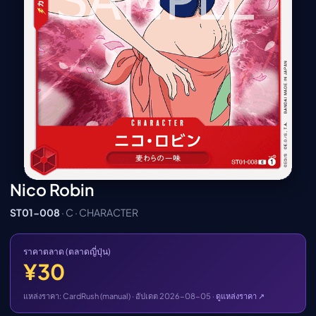
เมะ (คืนนี้)
ตารางออกอากาศอนิ
เมะ
Nico Robin
ST01-008
· C · CHARACTER
ราคาตลาด (ตลาดญี่ปุ่น)
¥30
แหล่งราคา: CardRush (manual) · อัปเดต 2026-08-05 ·
ดูแหล่งราคา ↗