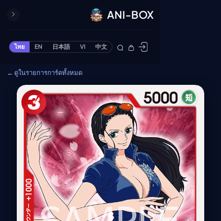
ANI-BOX
ปิด
ONE PIECE
ไทย
EN
日本語
VI
中文
ข้ามไปยังเนื้อหา
Cardgame
← ดูในรายการการ์ดทั้งหมด
Cardlist
Collection
Deck Builder
My-Collection
Deck Library
Deck Share
PREMIUM SERVICE
ทีวีออนไลน์
แนะนำรายการทีวี
อนิเมะ
ตารางออกอากาศอนิ