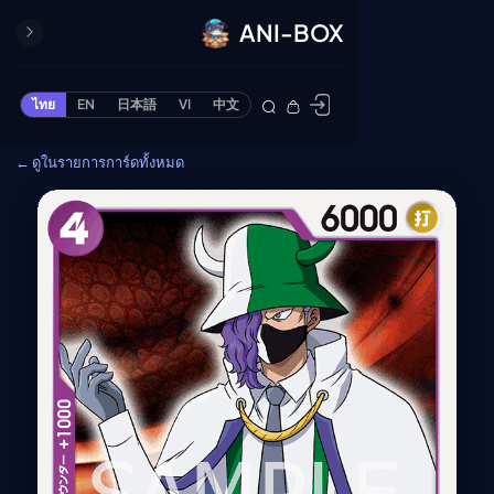
ANI-BOX
ปิด
ONE PIECE
ไทย
EN
日本語
VI
中文
ข้ามไปยังเนื้อหา
Cardgame
← ดูในรายการการ์ดทั้งหมด
Cardlist
Collection
Deck Builder
My-Collection
Deck Library
Deck Share
PREMIUM SERVICE
ทีวีออนไลน์
แนะนำรายการทีวี
อนิเมะ
ตารางออกอากาศอนิ