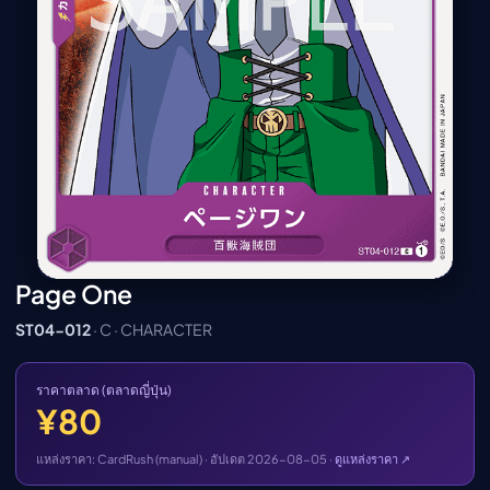
เมะ (คืนนี้)
ตารางออกอากาศอนิ
เมะ
Page One
ST04-012
· C · CHARACTER
ราคาตลาด (ตลาดญี่ปุ่น)
¥80
แหล่งราคา: CardRush (manual) · อัปเดต 2026-08-05 ·
ดูแหล่งราคา ↗