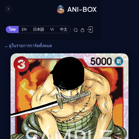
ANI-BOX
ปิด
ONE PIECE
ไทย
EN
日本語
VI
中文
ข้ามไปยังเนื้อหา
Cardgame
← ดูในรายการการ์ดทั้งหมด
Cardlist
Collection
Deck Builder
My-Collection
Deck Library
Deck Share
PREMIUM SERVICE
ทีวีออนไลน์
แนะนำรายการทีวี
อนิเมะ
ตารางออกอากาศอนิ