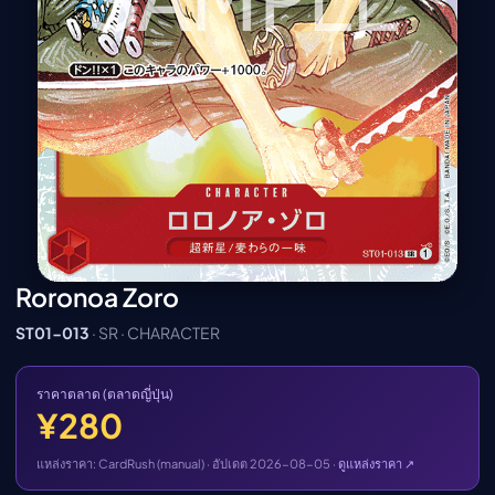
เมะ (คืนนี้)
ตารางออกอากาศอนิ
เมะ
Roronoa Zoro
ST01-013
· SR · CHARACTER
ราคาตลาด (ตลาดญี่ปุ่น)
¥280
แหล่งราคา: CardRush (manual) · อัปเดต 2026-08-05 ·
ดูแหล่งราคา ↗