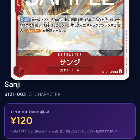
เมะ (คืนนี้)
ตารางออกอากาศอนิ
เมะ
Sanji
ST21-003
· C · CHARACTER
ราคาตลาด (ตลาดญี่ปุ่น)
¥120
แหล่งราคา: CardRush (manual) · อัปเดต 2026-08-09 ·
ดูแหล่งราคา ↗