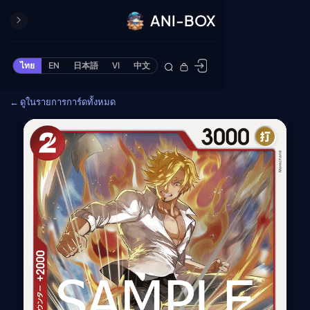
ANI-BOX
ปิด
ONE PIECE
ไทย
EN
日本語
VI
中文
ข้ามไปยังเนื้อหา
Cardgame
← ดูในรายการการ์ดทั้งหมด
Cardlist
Collection
Deck Builder
My-Collection
Deck Library
Deck Share
PREMIUM SERVICE
ทีวีออนไลน์
แนะนำรายการทีวี
อนิเมะ
ตารางออกอากาศอนิ