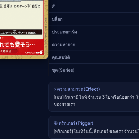
อนิเมะ
สี
ตารางออกอากาศอนิเมะ (ค
บล็อก
ตารางออกอากาศอนิเมะ
ประเภทการ์ด
ความหายาก
คุณสมบัติ
ชุด (Series)
⚡ ความสามารถ (Effect)
[เมน] ถ้าเรามี ไลฟ์ จำนวน 3 ใบ หรือน้อยกว่า,
ของฝ่ายเรา.
🎯 ทริกเกอร์ (Trigger)
[ทริกเกอร์] ในเทิร์นนี้, ลีดเดอร์ ของเรา จำนวน