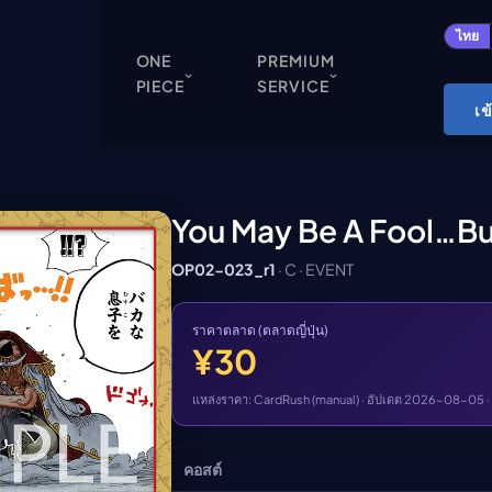
ปิด
ไทย
ONE
PREMIUM
PIECE
SERVICE
ONE PIECE
เข
Cardgame
Cardlist
Collection
You May Be A Fool…but 
Deck Builder
OP02-023_r1
· C · EVENT
My-Collection
Deck Library
ราคาตลาด (ตลาดญี่ปุ่น)
¥30
Deck Share
PREMIUM SERVICE
แหล่งราคา: CardRush (manual) · อัปเดต 2026-08-05 ·
ทีวีออนไลน์
คอสต์
แนะนำรายการทีวี