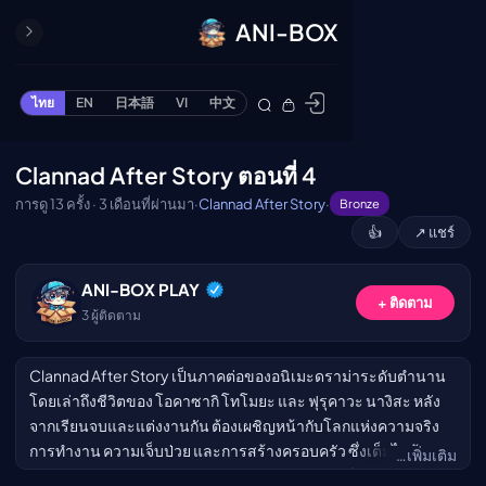
ANI-BOX
ปิด
ONE PIECE
ไทย
EN
日本語
VI
中文
ข้ามไปยังเนื้อหา
Cardgame
Cardlist
Clannad After Story ตอนที่ 4
🔒
Collection
การดู 13 ครั้ง · 3 เดือนที่ผ่านมา
·
Clannad After Story
·
Bronze
Deck Builder
👍
↗ แชร์
My-Collection
กรุณาเข้าสู่ระบบเพื่อรับชม
Deck Library
ANI-BOX PLAY
+ ติดตาม
เข้าสู่ระบบ
Deck Share
3
ผู้ติดตาม
PREMIUM SERVICE
Clannad After Story เป็นภาคต่อของอนิเมะดราม่าระดับตำนาน
ทีวีออนไลน์
โดยเล่าถึงชีวิตของ โอคาซากิ โทโมยะ และ ฟุรุคาวะ นางิสะ หลัง
แนะนำรายการทีวี
จากเรียนจบและแต่งงานกัน ต้องเผชิญหน้ากับโลกแห่งความจริง
การทำงาน ความเจ็บป่วย และการสร้างครอบครัว ซึ่งเต็มไปด้วย
อนิเมะ
…เพิ่มเติม
ช่วงเวลาแห่งความสุข ความสูญเสีย และปาฏิหาริย์
ตารางออกอากาศอนิ