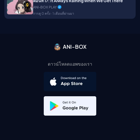
ตอนที่ 17: It Always Raining When We Get There
🔒
ANI-BOX PLAY
การดู 0 ครั้ง · 1 เดือนที่ผ่านมา
ANI-BOX
ดาวน์โหลดแอพของเรา