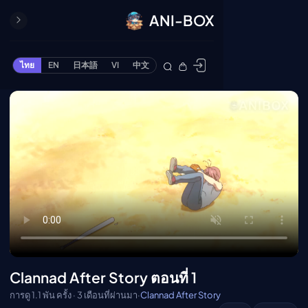
ANI-BOX
ปิด
ONE PIECE
ไทย
EN
日本語
VI
中文
ข้ามไปยังเนื้อหา
Cardgame
Cardlist
Collection
Deck Builder
My-Collection
Deck Library
Deck Share
PREMIUM SERVICE
ทีวีออนไลน์
แนะนำรายการทีวี
Clannad After Story ตอนที่ 1
อนิเมะ
การดู 1.1 พัน ครั้ง · 3 เดือนที่ผ่านมา
·
Clannad After Story
ตารางออกอากาศอนิ