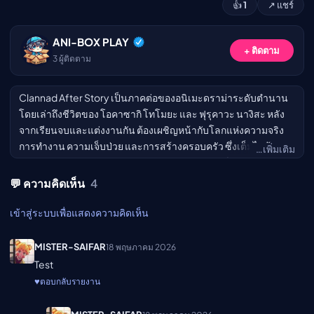
👍
1
↗ แชร์
เมะ (คืนนี้)
ตารางออกอากาศอนิ
เมะ
ANI-BOX PLAY
+ ติดตาม
3
ผู้ติดตาม
Clannad After Story เป็นภาคต่อของอนิเมะดราม่าระดับตำนาน
โดยเล่าถึงชีวิตของ โอคาซากิ โทโมยะ และ ฟุรุคาวะ นางิสะ หลัง
จากเรียนจบและแต่งงานกัน ต้องเผชิญหน้ากับโลกแห่งความจริง
การทำงาน ความเจ็บป่วย และการสร้างครอบครัว ซึ่งเต็มไปด้วย
…เพิ่มเติม
ช่วงเวลาแห่งความสุข ความสูญเสีย และปาฏิหาริย์
💬 ความคิดเห็น
4
เข้าสู่ระบบเพื่อแสดงความคิดเห็น
MISTER-SAIFAR
18 พฤษภาคม 2026
Test
♥
ตอบกลับ
รายงาน