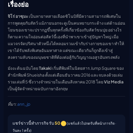
เรื่องย่อ
จิโร่ อาซุมะ
เป็นทายาทสายเลือดชิโนบิที่มีความสามารถพิเศษใน
การพูดคุยกับสัตว์ แม้ภายนอกจะดูเป็นคนหยาบกระด้าง แต่ด้านอ่อน
โยนของเขาจะปรากฏขึ้นทุกครั้งที่เกี่ยวข้องกับสัตว์ขนปุย อย่างไร
ก็ตาม ความใจอ่อนต่อสัตว์นี้เองที่นำพาเขาเข้าสู่ปัญหาใหญ่ เมื่อ
แมวจรจัดปริศนาตัวหนึ่งได้หลอมรวมเข้ากับร่างกายของเขา ทำให้
เขาได้รับพลังพิเศษอันมหาศาล แต่ขณะเดียวกันก็ถูกดึงเข้าสู่
สงครามลับของมนุษยชาติที่ต้องต่อสู้กับวิญญาณอสูรอันทรงพลัง
มังงะต้นฉบับโดย
Takaki
เริ่มตีพิมพ์ในนิตยสาร
Jump Square
ของ
สำนักพิมพ์ Shueisha ตั้งแต่เดือนธันวาคม 2016 และจบลงด้วยเล่ม
รวมเล่มที่ 5 ซึ่งวางจำหน่ายในเดือนสิงหาคม 2018 โดย
Viz Media
เป็นผู้จัดจำหน่ายฉบับภาษาอังกฤษ
ที่มา:
ann_jp
แชร์ข่าวนี้ทำภารกิจ รับ
50
(แชร์แล้วไปกดรับที่หน้าภารกิจ ·
วันละ 1 ครั้ง)