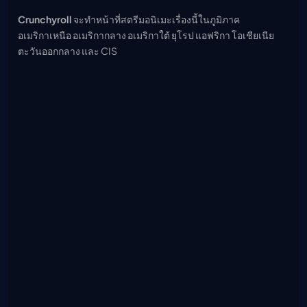
Crunchyroll
จะทำหน้าที่สตรีมอนิเมะเรื่องนี้ในภูมิภาค
อเมริกาเหนือ อเมริกากลาง อเมริกาใต้ ยุโรป แอฟริกา โอเชียเนีย
ตะวันออกกลาง และ CIS