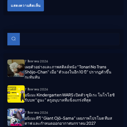
แสดงความคิดเห็น
บทความย่อย
ค้นหา
7 สิงหาคม 2026
เผยตัวอย่างและภาพสติลล์หนัง “Tonari No Trans
Shōjo-Chan” เมื่อ “ตัวเองในอีก 10 ปี” ปรากฏตัวขึ้น
กะทันหัน
7 สิงหาคม 2026
อนิเมะ Kindergarten WARS เปิดตัว ซูมิเระ โมโรโฮชิ
รับบท “อูนะ” ครูอนุบาลที่แข็งแกร่งที่สุด
7 สิงหาคม 2026
อนิเมะทีวี “Giant Ojō-Sama” เผยภาพโปรโมต ทีมส
ตาฟ และกำหนดออกอากาศมกราคม 2027