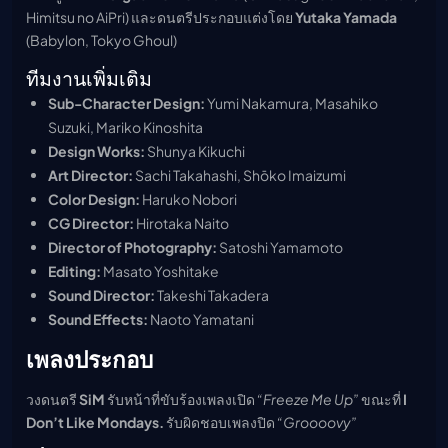
Himitsu no AiPri) และดนตรีประกอบแต่งโดย
Yutaka Yamada
(Babylon, Tokyo Ghoul)
ทีมงานเพิ่มเติม
Sub-Character Design:
Yumi Nakamura, Masahiko
Suzuki, Mariko Kinoshita
Design Works:
Shunya Kikuchi
Art Director:
Sachi Takahashi, Shōko Imaizumi
Color Design:
Haruko Nobori
CG Director:
Hirotaka Naito
Director of Photography:
Satoshi Yamamoto
Editing:
Masato Yoshitake
Sound Director:
Takeshi Takadera
Sound Effects:
Naoto Yamatani
เพลงประกอบ
วงดนตรี
SiM
รับหน้าที่ขับร้องเพลงเปิด
“Freeze Me Up”
ขณะที่
I
Don’t Like Mondays.
รับผิดชอบเพลงปิด
“Groooovy”