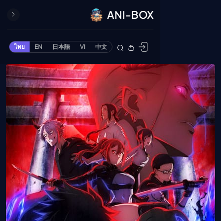
ANI-BOX
ปิด
ONE PIECE
ไทย
EN
日本語
VI
中文
ข้ามไปยังเนื้อหา
Cardgame
Cardlist
Collection
Deck Builder
My-Collection
Deck Library
Deck Share
PREMIUM SERVICE
ทีวีออนไลน์
แนะนำรายการทีวี
อนิเมะ
ตารางออกอากาศอนิ