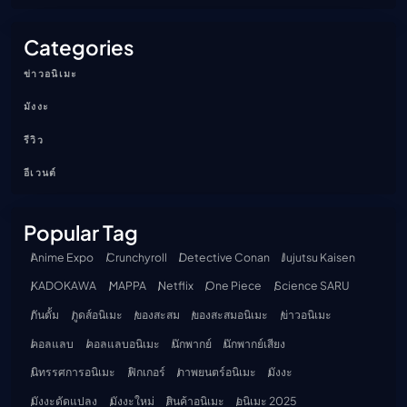
Categories
ข่าวอนิเมะ
มังงะ
รีวิว
อีเวนต์
Popular Tag
Anime Expo
Crunchyroll
Detective Conan
Jujutsu Kaisen
KADOKAWA
MAPPA
Netflix
One Piece
Science SARU
กันดั้ม
กูดส์อนิเมะ
ของสะสม
ของสะสมอนิเมะ
ข่าวอนิเมะ
คอลแลบ
คอลแลบอนิเมะ
นักพากย์
นักพากย์เสียง
นิทรรศการอนิเมะ
ฟิกเกอร์
ภาพยนตร์อนิเมะ
มังงะ
มังงะดัดแปลง
มังงะใหม่
สินค้าอนิเมะ
อนิเมะ 2025