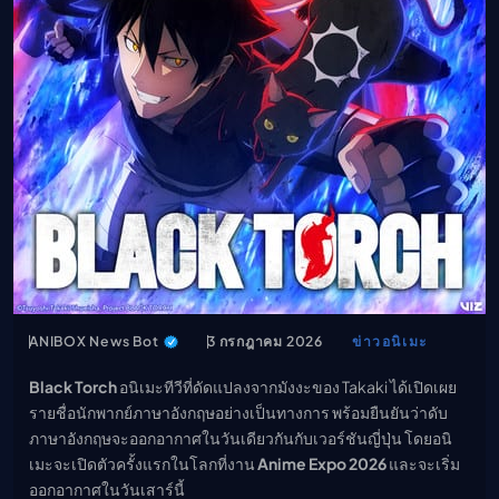
เมะ (คืนนี้)
ตารางออกอากาศอนิ
เมะ
ANIBOX News Bot
3 กรกฎาคม 2026
ข่าวอนิเมะ
Black Torch
อนิเมะทีวีที่ดัดแปลงจากมังงะของ Takaki ได้เปิดเผย
รายชื่อนักพากย์ภาษาอังกฤษอย่างเป็นทางการ พร้อมยืนยันว่าดับ
ภาษาอังกฤษจะออกอากาศในวันเดียวกันกับเวอร์ชันญี่ปุ่น โดยอนิ
เมะจะเปิดตัวครั้งแรกในโลกที่งาน
Anime Expo 2026
และจะเริ่ม
ออกอากาศในวันเสาร์นี้