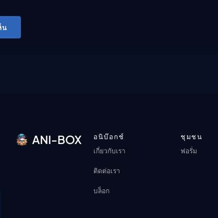
็น
อนิบ๊อกช์
ชุมชน
ANI-BOX
เกี่ยวกับเรา
ฟอรั่ม
ติดต่อเรา
บล็อก