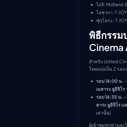
ไอจิ: Midland
โอซากา: T·JO
ฟุกุโอกะ: T·JO
พิธีกรรม
Cinema 
สำหรับ United Ci
โดยแบ่งเป็น 2 รอบ ดั
รอบ 14:00 น.
—
เมฮาระ ยูอิจิโร
ร
รอบ 16:35 น.
—
ฮาระ ยูอิจิโร แล
เท่านั้น)
ผู้เข้าชมทุกท่านจะไ