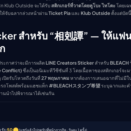
ิก Klub Outside จะได้รับ
สติกเกอร์ที่วาดโดยคูโบะ ไทโตะ
โดยเฉพ
ดให้จับฉลากล่วงหน้าผ่าน
Ticket Pia
และ
Klub Outside
ตั้งแต่บัดนี
icker สำหรับ “相剋譚” — ให้แฟ
อก
ประกาศว่าจะมีการผลิต
LINE Creators Sticker
สำหรับ
BLEACH
onflict)
ซึ่งเป็นอนิเมะทีวีซีซันที่ 3 โดยเนื้อหาของสติกเกอร์จะ
ิดรับโหวตถึงวันที่
27 พฤษภาคม
หากต้องการเสนอฉากที่ไม่มีใ
รถโพสต์พร้อมแฮชแท็ก
#BLEACHスタンプ希望
ระบุฉากและคำท
มงานนำไปพิจารณาได้เช่นกัน
 รับ
50
(แชร์แล้วไปกดรับที่หน้าภารกิจ · วันละ 1 ครั้ง)