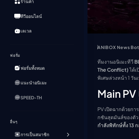
ร้านค้า
ทีวีออนไลน์
เลเวล
ANIBOX News Bo
ฟอรั่ม
ทีมงานอนิเมะทีวี
B
ฟอรั่มทั้งหมด
The Conflict)
ได้เ
พิเศษล่วงหน้า 1 วั
แนะนำอนิเมะ
Main PV 
SPEED-TH
PV เปิดฉากด้วยกา
กชันสุดมันส์ของตั
อื่นๆ
กำลังพิทักษ์ทั้ง 13 
การเป็นสมาชิก