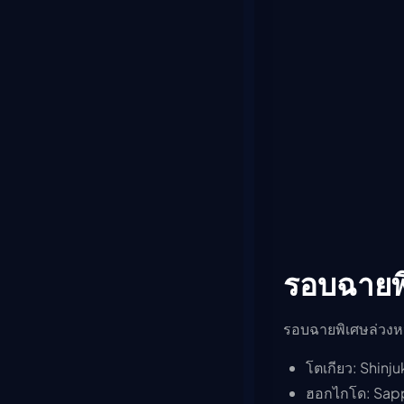
รอบฉายพิ
รอบฉายพิเศษล่วงหน้
โตเกียว: Shin
ฮอกไกโด: Sapp