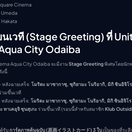
 Square Cinema
Y Umeda
Y Hakata
บนเวที (Stage Greeting) ที่ Un
Aqua City Odaiba
nema Aqua City Odaiba จะมีงาน
Stage Greeting
พิเศษโดยนักพ
งนี้
 หลังฉายเสร็จ:
โมริตะ มาซากาซุ, ซุกิยามะ โนริอากิ, มิกิ ชินอิจิโร
่วมขึ้นเวที
 หลังฉายเสร็จ:
โมริตะ มาซากาซุ, ซุกิยามะ โนริอากิ, มิกิ ชินอิจิโร,
ะ ทาเคอุจิ ชุนสุเกะ
ร่วมขึ้นเวที (รอบนี้สำหรับสมาชิก
Klub Outsi
ด้รับ
การ์ดภาพต้นฉบับ (原画イラストカード) 3 ใบ
เป็นของที่ระลึ