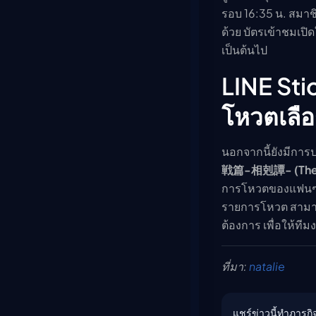
รอบ 16:35 น. สมาช
ด้วย บัตรเข้าชมเปิ
เป็นต้นไป
LINE St
โหวตเลื
นอกจากนี้ยังมีการ
戦篇-相剋譚- (The C
การโหวตของแฟนๆ เป
รายการโหวต สามา
ต้องการ เพื่อให้ที
ที่มา:
natalie
แชร์ข่าวนี้ทำภารกิจ