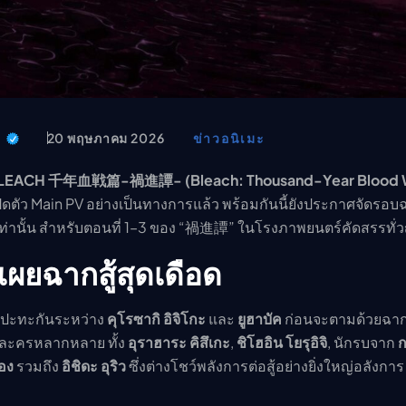
อนิเมะ
ตารางออกอากาศอนิเมะ (ค
ตารางออกอากาศอนิเมะ
t
20 พฤษภาคม 2026
ข่าวอนิเมะ
LEACH 千年血戦篇-禍進譚- (Bleach: Thousand-Year Blood W
ปิดตัว Main PV อย่างเป็นทางการแล้ว พร้อมกันนี้ยังประกาศจัดรอบ
นเท่านั้น สำหรับตอนที่ 1–3 ของ “禍進譚” ในโรงภาพยนตร์คัดสรรทั่วญี
เผยฉากสู้สุดเดือด
รปะทะกันระหว่าง
คุโรซากิ อิจิโกะ
และ
ยูฮาบัค
ก่อนจะตามด้วยฉาก
วละครหลากหลาย ทั้ง
อุราฮาระ คิสึเกะ
,
ชิโฮอิน โยรุอิจิ
, นักรบจาก
กอง
รวมถึง
อิชิดะ อุริว
ซึ่งต่างโชว์พลังการต่อสู้อย่างยิ่งใหญ่อลังการ