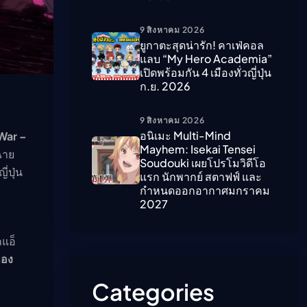
9 สิงหาคม 2026
ืนนี้)
ยูกาตะสุดน่ารัก! คาเฟ่คอล
แลบ “My Hero Academia”
เปิดพร้อมกัน 4 เมืองทั่วญี่ปุ่น
ก.ย. 2026
9 สิงหาคม 2026
อนิเมะ Multi-Mind
ar –
Mayhem: Isekai Tensei
ฉาย
Soudouki เผยโปรโมวิดีโอ
่ปุ่น
แรก นักพากย์ สตาฟฟ์ และ
กำหนดออกอากาศมกราคม
2027
แอ็
กอง
Categories