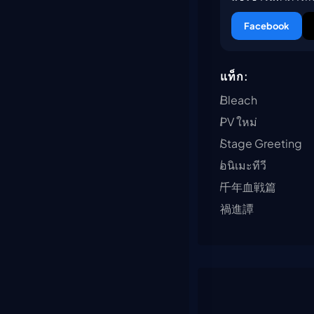
Facebook
แท็ก:
Bleach
PV ใหม่
Stage Greeting
อนิเมะทีวี
千年血戦篇
禍進譚