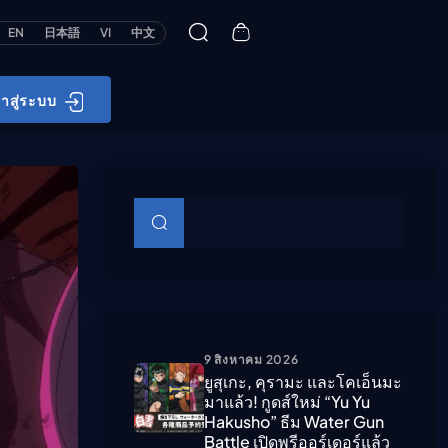
EN
日本語
VI
中文
้าสู่ระบบ
บทความย่อย
ค้นหา
9 สิงหาคม 2026
ยูสุเกะ, คุรามะ และโคเอ็นมะ
มาแล้ว! กูดส์ใหม่ “Yu Yu
Hakusho” ธีม Water Gun
Battle เปิดพรีออร์เดอร์แล้ว