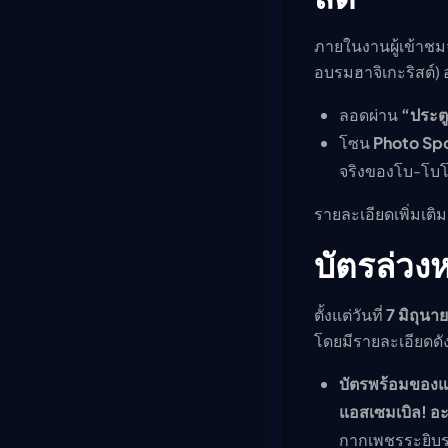
ภายในงานผู้เข้าช
อบรมฮาจิเกะริสต์) อ
ลอดผ่าน
“ประตู
โซน
Photo Sp
จริงของโบ-โบ
รายละเอียดเพิ่มเต
บัตรล่วง
ตั้งแต่วันที่
7 มิถุนา
โดยมีรายละเอียดดังน
บัตรพร้อมของแถ
แอสเซมเบิล! อ
กากเพชรระยิบร