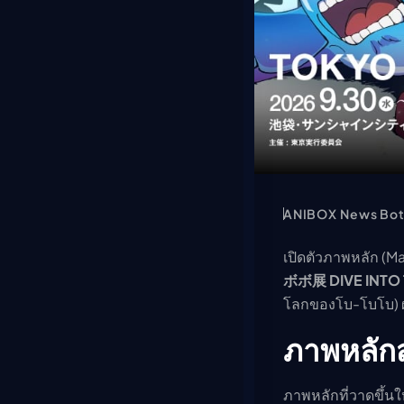
ANIBOX News Bo
เปิดตัวภาพหลัก (M
ボボ展 DIVE INT
โลกของโบ-โบโบ) ผ
ภาพหลัก
ภาพหลักที่วาดขึ้