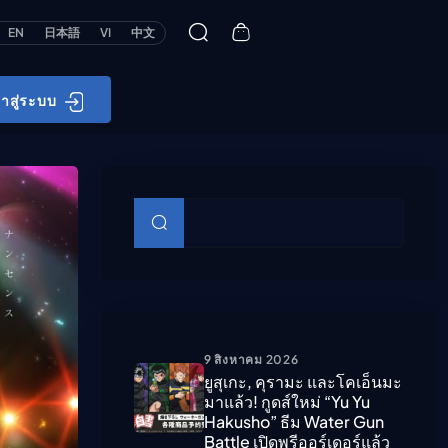
EN
日本語
VI
中文
้าสู่ระบบ
บทความย่อย
ค้นหา
9 สิงหาคม 2026
ยูสุเกะ, คุรามะ และโคเอ็นมะ
มาแล้ว! กูดส์ใหม่ “Yu Yu
Hakusho” ธีม Water Gun
Battle เปิดพรีออร์เดอร์แล้ว