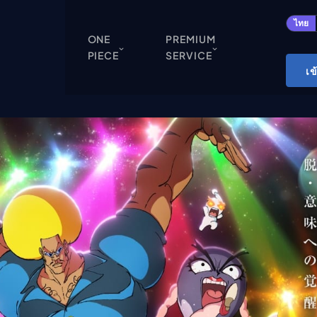
ปิด
ไทย
ONE
PREMIUM
PIECE
SERVICE
ONE PIECE
เข
Cardgame
Cardlist
Collection
Deck Builder
My-Collection
Deck Library
Deck Share
PREMIUM SERVICE
ทีวีออนไลน์
แนะนำรายการทีวี