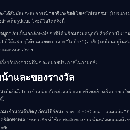
มจะได้สัมผัสประสบการณ์
“ฮาจิเกะริสต์ โยเซ โปรแกรม”
(โปรแกรม
ย่างเต็มรูปแบบ โดยมีไฮไลต์ดังนี้
จมูก”
อันเป็นเอกลักษณ์ของซีรีส์ พร้อมร่วมสนุกกับคิวซ์ภายในงา
ot
ที่ให้แฟน ๆ ได้ร่วมแสดงท่าทาง “โอกิยะ” (ท่าลับ) เสมือนอยู่ในสม
โบและเหล่าสหาย
ิมเกี่ยวกับกิจกรรมอื่น ๆ จะทยอยประกาศในภายหลัง
หน้าและของรางวัล
ยน
เป็นต้นไป การจำหน่ายบัตรล่วงหน้าแบบพรีเซลล์จะเริ่มทยอยเปิ
ี้
ม (จำนวนจำกัด / ก่อนได้ก่อน):
ราคา 4,800 เยน — แถมแผ่น
“ฮ
ะคริลิกพาเนล”
ขนาด A5 ที่ใช้ภาพหลักของงาน พื้นหลังตกแต่งด้วย
ะยับ