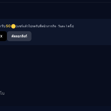
 รับ
50
(แชร์แล้วไปกดรับที่หน้าภารกิจ · วันละ 1 ครั้ง)
X
คัดลอกลิงก์
โบ