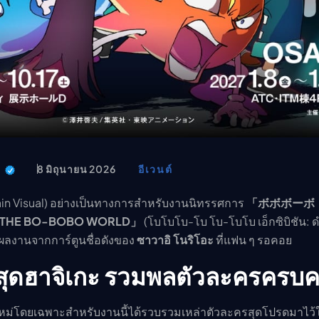
t
8 มิถุนายน 2026
อีเวนต์
ain Visual) อย่างเป็นทางการสำหรับงานนิทรรศการ
「ボボボーボ
O THE BO-BOBO WORLD」
(โบโบโบ-โบ โบ-โบโบ เอ็กซิบิชัน: ดำด
ลงานจากการ์ตูนชื่อดังของ
ซาวาอิ โนริโอะ
ที่แฟน ๆ รอคอย
สุดฮาจิเกะ รวมพลตัวละครครบค
นใหม่โดยเฉพาะสำหรับงานนี้ได้รวบรวมเหล่าตัวละครสุดโปรดมาไว