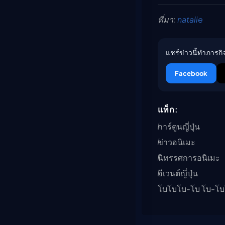
ที่มา:
natalie
แชร์ข่าวนี้ทำภารกิจ
Facebook
แท็ก:
การ์ตูนญี่ปุ่น
ข่าวอนิเมะ
นิทรรศการอนิเมะ
อีเวนต์ญี่ปุ่น
โบโบโบ-โบ โบ-โบ