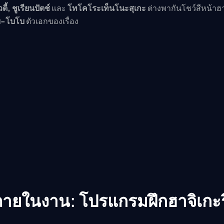
วตี้, ชูเรียนปัตช์
และ
โทโคโระเท็นโนะสุเกะ
ต่างพากันโชว์สีหน้าฮา
บ-โบโบ
ตัวเอกของเรื่อง
ายในงาน: โปรแกรมฝึกฮาจิเกะร