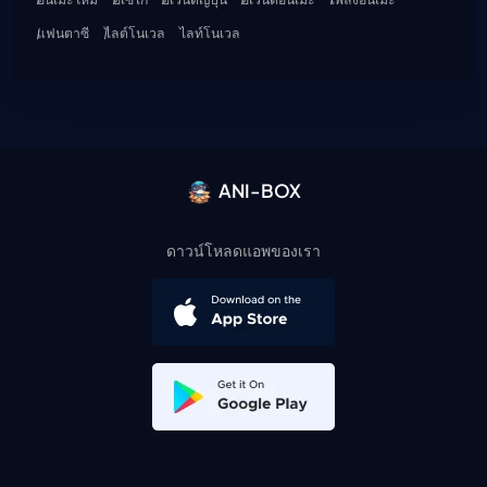
แฟนตาซี
ไลต์โนเวล
ไลท์โนเวล
ANI-BOX
ดาวน์โหลดแอพของเรา