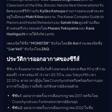
Classroom of the Elite, Boruto: Naruto Next Generations
) รับ
ผิดชอบบทซีรีส์ร่วมกับ
Kyōko Katsuya
ส่วนการออกแบบตัวละคร
อยู่ในมือของ
Maki Kōno
(ผลงาน:
The Kawai Complex Guide to
Manors and Hostel Behavior
) และ
Satoki Iida
ดูแลด้านเสียง
ด้านดนตรีประกอบแต่งโดย
Masaru Yokoyama
และ
Kana
Hashiguchi
ภายใต้สังกัด Lantis
เพลงเปิดใช้ชื่อ
“MONSTER”
ขับร้องโดย
Eir Aoi
ส่วนเพลงปิดชื่อ
“Liar Veil”
ขับร้องโดย
ZAQ
ประวัติการออกอากาศของซีรีส์
ซีซัน 4 เริ่มออกอากาศเมื่อวันที่ 1 เมษายน ด้วยสเปเชียล 90 นาที รวม
ตอนที่ 1–4 ทางช่อง AT-X เวลา 20:30 น. และ Tokyo MX เวลา
22:30 น. ตามเวลาญี่ปุ่น โดย Crunchyroll สตรีมพร้อมกับการออก
อากาศในญี่ปุ่น รวมถึงมีเวอร์ชันพากย์อังกฤษด้วย
ซีซัน 1
: ออกอากาศครั้งแรกเดือนกรกฎาคม 2017 สตรีมโดย
Crunchyroll และ Funimation (พากย์อังกฤษ)
ซีซัน 2
: ออกอากาศครั้งแรกเดือนกรกฎาคม 2022 ในชื่อ