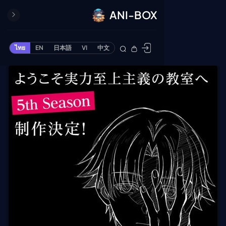
ANI-BOX
ปิด
ONE PIECE
ไทย
EN
日本語
VI
中文
ข้ามไปยังเนื้อหา
Cardgame
Cardlist
Collection
Deck Builder
My-Collection
Deck Library
Deck Share
PREMIUM SERVICE
ทีวีออนไลน์
แนะนำรายการทีวี
อนิเมะ
ตารางออกอากาศอนิ