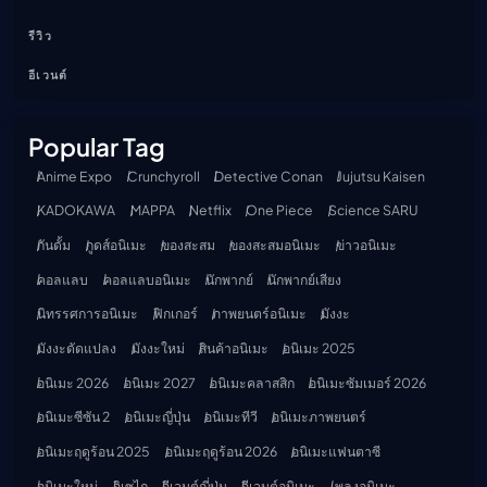
รีวิว
อีเวนต์
Popular Tag
Anime Expo
Crunchyroll
Detective Conan
Jujutsu Kaisen
KADOKAWA
MAPPA
Netflix
One Piece
Science SARU
กันดั้ม
กูดส์อนิเมะ
ของสะสม
ของสะสมอนิเมะ
ข่าวอนิเมะ
คอลแลบ
คอลแลบอนิเมะ
นักพากย์
นักพากย์เสียง
นิทรรศการอนิเมะ
ฟิกเกอร์
ภาพยนตร์อนิเมะ
มังงะ
มังงะดัดแปลง
มังงะใหม่
สินค้าอนิเมะ
อนิเมะ 2025
อนิเมะ 2026
อนิเมะ 2027
อนิเมะคลาสสิก
อนิเมะซัมเมอร์ 2026
อนิเมะซีซัน 2
อนิเมะญี่ปุ่น
อนิเมะทีวี
อนิเมะภาพยนตร์
อนิเมะฤดูร้อน 2025
อนิเมะฤดูร้อน 2026
อนิเมะแฟนตาซี
อนิเมะใหม่
อิเซไก
อีเวนต์ญี่ปุ่น
อีเวนต์อนิเมะ
เพลงอนิเมะ