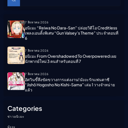
ค้นหา
7 สิงหาคม 2026
อนิเมะ “Reiwa No Dara-San” ปล่อยวิดีโอ Creditless
เพลงเอนดิ้งพิเศษ “Gun Valsey’s Theme” ประจำตอนที่
6
7 สิงหาคม 2026
อนิเมะ From Overshadowed To Overpowered เผย
นักพากย์ใหม่ 3 คนสำหรับตอนที่ 7
7 สิงหาคม 2026
อัศวินขี้หึงขัดขวางการแต่งงาน! มังงะรักแฟนตาซี
“Jishō Hogosho No Kishi-Sama” เล่ม 1 วางจำหน่าย
แล้ว
Categories
ข่าวอนิเมะ
มังงะ