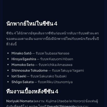
นักพากย์ใหม่ในซีซัน 4
ซีซัน 4 ได้นักพากย์ชุดเดิมจากซีซันก่อนหน้ากลับมารับบทตัวละคร
ของตนเองตามเดิม นอกจากนี้ยังมีนักพากย์ใหม่รับบทนักเรียนชั้นปี
ที่ 1 ดังนี้
Minako Satō
— รับบท Tsubasa Nanase
Hiroya Egashira
— รับบท Kazuomi Hōsen
Momoko Seto
— รับบท Ichika Amasawa
Shinnosuke Tokudome
— รับบท Takuya Yagami
Iori Saeki
— รับบท Sakurako Tsubaki
Shōgo Sakata
— รับบท Riku Utsunomiya
ทีมงานเบื้องหลังซีซัน 4
Noriyuki Nomata
(ผลงาน:
Kujima Utaeba Ie Hororo
) นั่งแท่นผู้
กำกับที่สตูดิโอ Larche โดยมี
Yasushi Shigenobu
(ผลงาน: