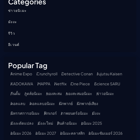
Categories
ข่าวอนิเมะ
มังงะ
รีวิว
อีเวนต์
Popular Tag
Anime Expo
Crunchyroll
Detective Conan
Jujutsu Kaisen
KADOKAWA
MAPPA
Netflix
One Piece
Science SARU
กันดั้ม
กูดส์อนิเมะ
ของสะสม
ของสะสมอนิเมะ
ข่าวอนิเมะ
คอลแลบ
คอลแลบอนิเมะ
นักพากย์
นักพากย์เสียง
นิทรรศการอนิเมะ
ฟิกเกอร์
ภาพยนตร์อนิเมะ
มังงะ
มังงะดัดแปลง
มังงะใหม่
สินค้าอนิเมะ
อนิเมะ 2025
อนิเมะ 2026
อนิเมะ 2027
อนิเมะคลาสสิก
อนิเมะซัมเมอร์ 2026