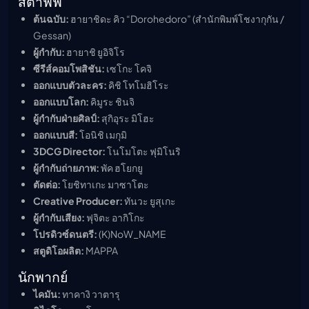
สตาฟฟ์
ต้นฉบับ:
ฮายาชิดะ คิว “Dorohedoro” (สำนักพิมพ์โชงากุกัน /
Gessan)
ผู้กำกับ:
ฮายาชิ ยูอิจิโร
ซีรีส์คอมโพสิชัน:
เซโกะ โคจิ
ออกแบบตัวละคร:
คิชิ โทโมฮิโระ
ออกแบบโลก:
คิมูระ ชินจิ
ผู้กำกับฝ่ายศิลป์:
สุกิอุระ มิโฮะ
ออกแบบสี:
โอนิชิ เมกุมิ
3DCG Director:
โนโมโตะ ฟุมิโนริ
ผู้กำกับถ่ายภาพ:
พัค ฮโยกยู
ตัดต่อ:
โยชิทาเกะ มาซาโตะ
Creative Producer:
ทันวะ ยูสุเกะ
ผู้กำกับเสียง:
ฟุจิตะ อากิโกะ
โปรดิวซ์ดนตรี:
(K)NoW_NAME
สตูดิโอผลิต:
MAPPA
นักพากย์
ไคมัน:
ทาคางิ วาตารุ