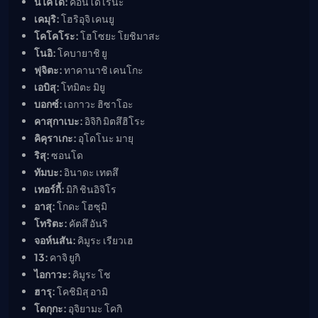
นิไคโด:
คอนโด เรนะ
เคมุริ:
โฮริอุจิ เคนยู
โคโคโระ:
โฮโซยะ โยชิมาสะ
โนอิ:
โคบายาชิ ยู
ฟุจิตะ:
ทาคานาชิ เคนโกะ
เอบิสุ:
โทมิตะ มิยู
บอกซ์:
เอกาวะ ฮิซาโอะ
คาสุกาเบะ:
อิจิกิ มิตสึฮิโระ
คิคุราเกะ:
อุโดโนะ มายุ
ริสุ:
ซอนโด
ทัมบะ:
อินาดะ เทตสึ
เทอร์กี้:
มิกิ ชินอิจิโร
อาสุ:
โกดะ โฮซุมิ
โทริตะ:
คัตสึ อันริ
จอห์นสัน:
คิมูระ เรียวเฮ
13:
คาจิ ยูกิ
ไอกาวะ:
คิมูระ โช
ฮารุ:
โคชิมิสุ อามิ
โดกุกะ:
อุจิยามะ โคกิ