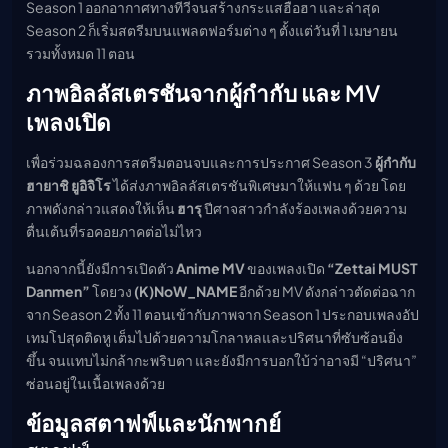
Season 1 ออกอากาศทางทีวีจนสร้างกระแสฮือฮา และล่าสุด
Season 2 ก็เริ่มสตรีมบนแพลตฟอร์มต่าง ๆ ตั้งแต่วันที่ 1 เมษายน
รวมทั้งหมด 11 ตอน
ภาพอิลลัสเตรชันจากผู้กำกับ และ MV
เพลงเปิด
เพื่อร่วมฉลองการสตรีมตอนจบและการประกาศ Season 3
ผู้กำกับ
ฮายาชิ ยูอิจิโร
ได้ส่งภาพอิลลัสเตรชันพิเศษมาให้แฟน ๆ ด้วย โดย
ภาพดังกล่าวแสดงให้เห็น
ฮารุ
ปีศาจสาวกำลังร้องเพลงด้วยความ
ตื่นเต้นที่รอคอยภาคต่อไม่ไหว
นอกจากนี้ยังมีการเปิดตัว
Anime MV
ของเพลงเปิด
“Zettai MUST
Danmen”
โดยวง
(K)NoW_NAME
อีกด้วย MV ดังกล่าวตัดต่อฉาก
จาก Season 2 ทั้ง 11 ตอนเข้ากับภาพจาก Season 1 ประกอบเพลงอัป
เทมโปสุดติดหู เต็มไปด้วยความโกลาหลและปริศนาที่ซับซ้อนยิ่ง
ขึ้น จนแทบไม่กล้ากะพริบตา และยังมีการบอกใบ้ว่าอาจมี “ปริศนา”
ซ่อนอยู่ในเนื้อเพลงด้วย
ข้อมูลสตาฟฟ์และนักพากย์