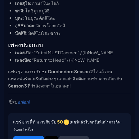
เทตสุโจ:
ฮามาโนะ ไดกิ
ซาจิ:
โคชิมูระ ยูอิจิ
บุตะ:
โนมูระ คัตสึโตะ
อุชิชิมาดะ:
อิมารุโอกะ อัตสึ
นัตสึกิ:
มัตสึโมโตะ ซาระ
เพลงประกอบ
เพลงเปิด:
“Zettai MUST Danmen” / (K)NoW_NAME
เพลงปิด:
“Return to Head” / (K)NoW_NAME
แฟน ๆ สามารถรับชม
Dorohedoro Season 2
ได้แล้วบน
แพลตฟอร์มสตรีมมิงต่าง ๆ และอย่าลืมติดตามข่าวสารเกี่ยวกับ
Season 3
ที่กำลังจะมาในอนาคต!
ที่มา:
aniani
แชร์ข่าวนี้ทำภารกิจ รับ
50
(แชร์แล้วไปกดรับที่หน้าภารกิจ ·
วันละ 1 ครั้ง)