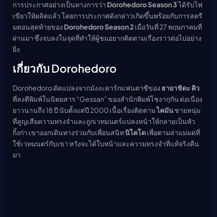
การประกาศอย่างเป็นทางการว่า
Dorohedoro Season 3
ได้รับไฟ
เมะ (คืนนี้)
เขียวให้ผลิตแล้ว โดยการประกาศดังกล่าวเกิดขึ้นพร้อมกับการสตรี
ตารางออกอากาศอนิ
เมะ
มตอนสุดท้ายของ
Dorohedoro Season 2
เมื่อวันที่ 27 พฤษภาคมที่
ผ่านมา ซึ่งจบลงในจุดที่ทำให้ผู้ชมอยากติดตามเรื่องราวต่อไปอย่าง
ยิ่ง
เกี่ยวกับ Dorohedoro
Dorohedoro ดัดแปลงจากมังงะดาร์กแฟนตาซีของ
ฮายาชิดะ คิว
ที่ลงตีพิมพ์ในนิตยสาร “Gessan” ของสำนักพิมพ์โชงากุกัน ต่อเนื่อง
ยาวนานถึง 18 ปี นับตั้งแต่ปี 2000 เนื้อเรื่องติดตาม
ไคมัน
ชายหนุ่ม
ที่สูญเสียความทรงจำและถูกเวทมนตร์แปลงหน้าให้กลายเป็นหัว
กิ้งก่า เขาออกเดินทางร่วมกับเพื่อนสนิท
นิไคโด
เพื่อตามล่าแม่มดที่
ใช้เวทมนตร์กับเขา หวังจะได้ใบหน้าและความทรงจำที่แท้จริงคืน
มา