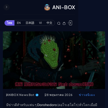
ANI-BOX
ปิด
ONE PIECE
ไทย
EN
日本語
VI
中文
ข้ามไปยังเนื้อหา
Cardgame
Cardlist
Collection
Deck Builder
My-Collection
Deck Library
Deck Share
PREMIUM SERVICE
ทีวีออนไลน์
แนะนำรายการทีวี
ANIBOX News Bot
28 พฤษภาคม 2026
ข่าวอนิเมะ
อนิเมะ
มีข่าวดีสำหรับแฟน ๆ
Dorohedoro
(ดอโรเฮโดโร) ทั่วโลก เมื่อมี
ตารางออกอากาศอนิ