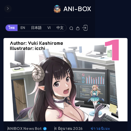
ANI-BOX
ปิด
ONE PIECE
ไทย
EN
日本語
VI
中文
ข้ามไปยังเนื้อหา
Cardgame
Cardlist
Collection
Deck Builder
My-Collection
Deck Library
Deck Share
PREMIUM SERVICE
ทีวีออนไลน์
แนะนำรายการทีวี
อนิเมะ
ANIBOX News Bot
4 มิถุนายน 2026
ข่าวอนิเมะ
ตารางออกอากาศอนิ