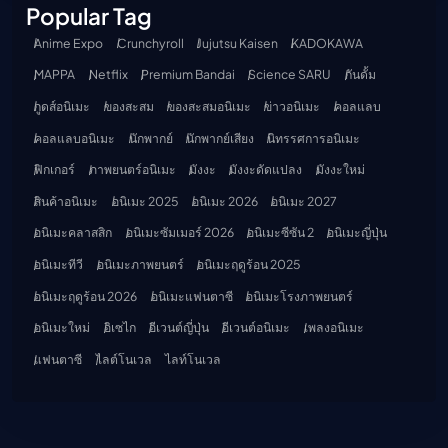
Popular Tag
Anime Expo
Crunchyroll
Jujutsu Kaisen
KADOKAWA
MAPPA
Netflix
Premium Bandai
Science SARU
กันดั้ม
กูดส์อนิเมะ
ของสะสม
ของสะสมอนิเมะ
ข่าวอนิเมะ
คอลแลบ
คอลแลบอนิเมะ
นักพากย์
นักพากย์เสียง
นิทรรศการอนิเมะ
ฟิกเกอร์
ภาพยนตร์อนิเมะ
มังงะ
มังงะดัดแปลง
มังงะใหม่
สินค้าอนิเมะ
อนิเมะ 2025
อนิเมะ 2026
อนิเมะ 2027
อนิเมะคลาสสิก
อนิเมะซัมเมอร์ 2026
อนิเมะซีซัน 2
อนิเมะญี่ปุ่น
อนิเมะทีวี
อนิเมะภาพยนตร์
อนิเมะฤดูร้อน 2025
อนิเมะฤดูร้อน 2026
อนิเมะแฟนตาซี
อนิเมะโรงภาพยนตร์
อนิเมะใหม่
อิเซไก
อีเวนต์ญี่ปุ่น
อีเวนต์อนิเมะ
เพลงอนิเมะ
แฟนตาซี
ไลต์โนเวล
ไลท์โนเวล