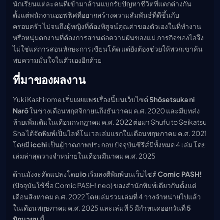
นักเรียนแต่ละคนที่เข้ามาล้วนแบกรับปัญหาชีวิตที่แตกต่างกัน
ตั้งแต่พนักงานออฟฟิศที่อยากสร้างความสัมพันธ์ที่ดีขึ้นกับ
ครอบครัว ไปจนถึงผู้หญิงที่ต้องพิสูจน์คุณค่าของตัวเองในที่ทำงาน
หรือหนุ่มตกงานที่ต้องการสานต่อความฝันของแม่ ภารกิจของไอจึง
ไม่ใช่แค่การสอนทักษะการเขียนโค้ด แต่ยังต้องช่วยให้พวกเขาค้น
พบความมั่นใจในตัวเองอีกด้วย
ที่มาของผลงาน
Yuki Kashirome เริ่มเผยแพร่เรื่องนี้บนเว็บไซต์
Shōsetsuka ni
Narō
ในช่วงเดือนพฤศจิกายนถึงธันวาคม ค.ศ. 2020 และมีบทส่ง
ท้ายเพิ่มเติมในเดือนกรกฎาคม ค.ศ. 2022 ต่อมา Shufu to Seikatsu
Sha ได้จัดพิมพ์เป็นไลท์โนเวลเล่มแรกในเดือนพฤษภาคม ค.ศ. 2021
โดยมี
icchi
เป็นผู้วาดภาพประกอบ ปัจจุบันซีรีส์มีทั้งหมด 4 เล่ม โดย
เล่มล่าสุดวางจำหน่ายในเดือนมีนาคม ค.ศ. 2025
ด้านมังงะดัดแปลงโดย
io
เริ่มลงตีพิมพ์บนเว็บไซต์
Comic PASH!
(ปัจจุบันใช้ชื่อ Comic PASH! neo) ของสำนักพิมพ์เดียวกันตั้งแต่
เดือนสิงหาคม ค.ศ. 2022 โดยเล่มรวมเล่มที่ 4 วางจำหน่ายไปแล้ว
ในเดือนพฤษภาคม ค.ศ. 2025 และเล่มที่ 5 มีกำหนดออกวันที่
5
มิถุนายน
นี้