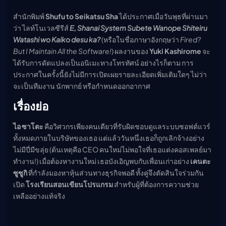
เมะ (คืนนี้)
สำนักพิมพ์
Shufu to Seikatsu Sha
ได้ประกาศเมื่อวันพุธที่ผ่านมา
ตารางออกอากาศอนิ
เมะ
ว่า ไลท์โนเวลซีรีส์
E, Shanai System Subete Wanope Shiteiru
Watashi wo Kaiko desu ka?
(หรือในชื่อภาษาอังกฤษว่า
Fired?
But I Maintain All the Software!
) ผลงานของ
Yuki Kashirome
จะ
ได้รับการดัดแปลงเป็นอนิเมะทางโทรทัศน์ อย่างไรก็ตาม การ
ประกาศในครั้งนี้ยังไม่มีการเปิดเผยรายละเอียดเพิ่มเติมใดๆ ไม่ว่า
จะเป็นทีมงาน นักพากย์ หรือกำหนดออกอากาศ
เรื่องย่อ
ไอ ซาโตะ
คือวิศวกรเพียงคนเดียวที่รับผิดชอบดูแลระบบซอฟต์แวร์
ทั้งหมดภายในบริษัทของเธอ แต่แล้ววันหนึ่งเธอก็ถูกเลิกจ้างอย่าง
ไม่มีปี่มีขลุ่ย (ต้นเหตุคือ CEO คนใหม่ไม่พอใจที่เธอแต่งคอสเพลย์มา
ทำงาน!) เมื่อต้องหางานใหม่ เธอบังเอิญพบกับเพื่อนเก่าอย่าง
เคนตะ
ซูซูกิ
ที่กำลังมองหาหุ้นส่วนทางธุรกิจพอดี ทั้งคู่จึงตัดสินใจร่วมกัน
เปิด
โรงเรียนสอนเขียนโปรแกรม
สำหรับผู้ที่ต้องการความช่วย
เหลืออย่างแท้จริง