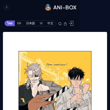
ANI-BOX
ปิด
ONE PIECE
ไทย
EN
日本語
VI
中文
ข้ามไปยังเนื้อหา
Cardgame
Cardlist
Collection
Deck Builder
My-Collection
Deck Library
Deck Share
PREMIUM SERVICE
ทีวีออนไลน์
แนะนำรายการทีวี
อนิเมะ
ตารางออกอากาศอนิ