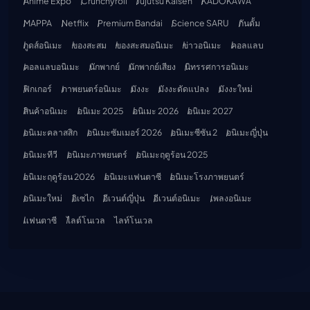
Anime Expo
Crunchyroll
Jujutsu Kaisen
KADOKAWA
MAPPA
Netflix
Premium Bandai
Science SARU
กันดั้ม
กูดส์อนิเมะ
ของสะสม
ของสะสมอนิเมะ
ข่าวอนิเมะ
คอลแลบ
คอลแลบอนิเมะ
นักพากย์
นักพากย์เสียง
นิทรรศการอนิเมะ
ฟิกเกอร์
ภาพยนตร์อนิเมะ
มังงะ
มังงะดัดแปลง
มังงะใหม่
สินค้าอนิเมะ
อนิเมะ 2025
อนิเมะ 2026
อนิเมะ 2027
อนิเมะคลาสสิก
อนิเมะซัมเมอร์ 2026
อนิเมะซีซัน 2
อนิเมะญี่ปุ่น
อนิเมะทีวี
อนิเมะภาพยนตร์
อนิเมะฤดูร้อน 2025
อนิเมะฤดูร้อน 2026
อนิเมะแฟนตาซี
อนิเมะโรงภาพยนตร์
อนิเมะใหม่
อิเซไก
อีเวนต์ญี่ปุ่น
อีเวนต์อนิเมะ
เพลงอนิเมะ
แฟนตาซี
ไลต์โนเวล
ไลท์โนเวล