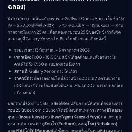
ฉลอง)
นิทรรศการภาพต้นฉบับครบรอบ 25 ปีของ Comic Bunch ในชื่อ
“祝
祭 — 25人の漫画家が描く、バンチ25周年 —”
(Shukusai — ภาพ
วาดจากมังงะกา 25 คน เพื่อฉลองครบรอบ 25 ปีของบันช์) กำลังจัด
แสดงอยู่ที่ Gallery Xenon โตเกียว โดยมีรายละเอียดดังนี้
ระยะเวลา:
13 มิถุนายน – 5 กรกฎาคม 2026
เวลาเปิด:
11:00 – 18:00 น. (เข้าได้สุดท้ายและสั่งอาหารใน
คาเฟ่ได้ถึง 17:30 น.) หยุดทุกวันอังคาร
สถานที่:
Gallery Xenon กรุงโตเกียว
ราคาบัตร:
บัตรจองออนไลน์ล่วงหน้า 600 เยน / บัตรหน้างาน
800 เยน / บัตรพร้อมสิทธิ์เซ็นลายเซ็น 1,600 เยน (ระบบลอตเต
อรีล่วงหน้า)
นอกจากนี้ Comic Natalie ยังได้จัดบทสัมภาษณ์พิเศษเพื่อฉลองครบ
รอบ 25 ปีของ Comic Bunch โดยมีทั้งบทสนทนาระหว่าง
อิโนอุเอะ
จุนยะ (Inoue Junya)
กับ
คันซากิ ยูยะ (Kanzaki Yuya)
และการพูด
คุยสามฝ่ายระหว่าง
ยูริทาโร่ (Yuritaro)
,
เนบุคุโระ (Nebukuro)
และ
พาเรโกริก (Paregoric)
ซึ่งครอบคลุมทั้งเส้นทางที่ผ่านมาและ