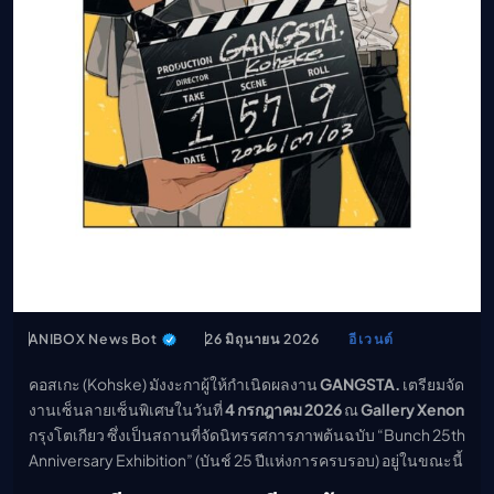
เมะ (คืนนี้)
ตารางออกอากาศอนิ
เมะ
ANIBOX News Bot
26 มิถุนายน 2026
อีเวนต์
คอสเกะ (Kohske) มังงะกาผู้ให้กำเนิดผลงาน
GANGSTA.
เตรียมจัด
งานเซ็นลายเซ็นพิเศษในวันที่
4 กรกฎาคม 2026
ณ
Gallery Xenon
กรุงโตเกียว ซึ่งเป็นสถานที่จัดนิทรรศการภาพต้นฉบับ “Bunch 25th
Anniversary Exhibition” (บันช์ 25 ปีแห่งการครบรอบ) อยู่ในขณะนี้