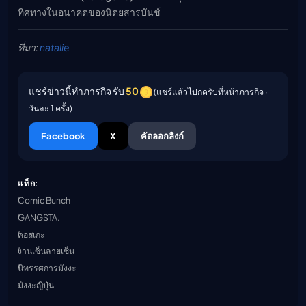
ทิศทางในอนาคตของนิตยสารบันช์
ที่มา:
natalie
แชร์ข่าวนี้ทำภารกิจ รับ
50
(แชร์แล้วไปกดรับที่หน้าภารกิจ ·
วันละ 1 ครั้ง)
Facebook
X
คัดลอกลิงก์
แท็ก:
Comic Bunch
GANGSTA.
คอสเกะ
งานเซ็นลายเซ็น
นิทรรศการมังงะ
มังงะญี่ปุ่น