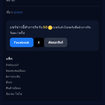
ที่มา:
aniani
แชร์ข่าวนี้ทำภารกิจ รับ
50
(แชร์แล้วไปกดรับที่หน้าภารกิจ ·
วันละ 1 ครั้ง)
Facebook
X
คัดลอกลิงก์
แท็ก:
Haikyuu!!
ของสะสมอนิเมะ
ตราประทับ
มังงะ
สินค้าอนิเมะ
ฮินาตะ โชโย