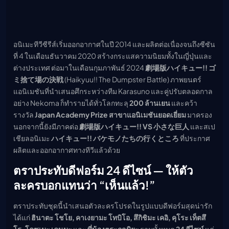
อนิเมะทีวีซีรีส์เริ่มออกอากาศในปี 2014 และผลิตต่อเนื่องจนถึงซีซัน
ที่ 4 ในเดือนธันวาคม 2020 สร้างกระแสความนิยมทั้งในญี่ปุ่นและ
ต่างประเทศ ต่อมาในเดือนกุมภาพันธ์ 2024
劇場版ハイキュー!! ゴ
ミ捨て場の決戦
(Haikyuu!! The Dumpster Battle) ภาพยนตร์
แอนิเมชันที่นำเสนอศึกระหว่างทีม Karasuno และคู่ปรับตลอดกาล
อย่าง Nekoma ก็ทำรายได้ทั่วโลกทะลุ
200 ล้านเยน
และคว้า
รางวัล
Japan Academy Prize สาขาแอนิเมชันยอดเยี่ยม
มาครอง
นอกจากนี้ยังมีภาคต่อ
劇場版ハイキュー!! VS 小さな巨人
และสเป
เชียลอนิเมะ
ハイキュー!! バケモノたちの行くところ
ที่ประกาศ
ผลิตและออกอากาศทางทีวีแล้วด้วย
ตราประทับดีฟอร์ม 24 ดีไซน์ — ให้ตัว
ละครบอกแทนว่า “เห็นแล้ว!”
ตราประทับชุดนี้นำเสนอตัวละครโปรดในรูปแบบดีฟอร์มสุดน่ารัก
ได้แก่
ฮินาตะ โชโย, คาเงยามะ โทบิโอ, สึกิชิมะ เคอิ, คุโระ เท็ตสึ
โร, โคซุเมะ เคนมะ
และ
พี่น้องตระกูลมิยะ
รวมทั้งหมด
24 ดีไซน์
แค่