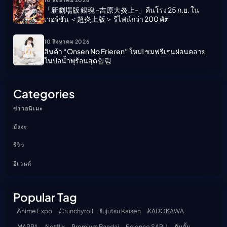
「新劇場版 銀魂 -吉原大炎上-」คืนโรง 25 ก.ย. ใน
เวอร์ชัน ＜超炎上版＞ รีไฟน์กว่า 200 คัต
10 สิงหาคม 2026
สินค้า “Onsen No Frieren” ใหม่! ชมฟรีเรนผ่อนคลาย
ในบ่อน้ำพุร้อนสุด힐링
Categories
ข่าวอนิเมะ
มังงะ
รีวิว
อีเวนต์
Popular Tag
Anime Expo
Crunchyroll
Jujutsu Kaisen
KADOKAWA
MAPPA
Netflix
Premium Bandai
Science SARU
กันดั้ม