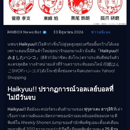
เมะ (คืนนี้)
ตารางออกอากาศอนิ
เมะ
ANIBOX News Bot
13 มิถุนายน 2026
ข่าวอนิเมะ
แฟนๆ
Haikyuu!!
(ไฮคิว!! เซ็นไปสู่จุดสูงสุด) เตรียมยิ้มกว้างได้เลย
เพราะตอนนี้มีสินค้าใหม่สุดน่ารักออกมาแล้ว นั่นคือ
「Haikyuu!!
みましたハンコ」
(ฮิคิว!! มิมาชิตะ ฮังโกะ) ตราประทับดีฟอร์มตัว
ละครสุดฮิต วางจำหน่ายแล้วที่ร้านตราประทับออนไลน์
印鑑はん
こSHOPハンコズ (ฮังโกะซ์)
ทั้งช่องทาง Rakuten และ Yahoo!
Shopping
Haikyuu!! ปรากฏการณ์วอลเลย์บอลที่
ไม่มีวันจบ
Haikyuu!!
คือมังงะสปอร์ตระดับตำนานของ
ฟุรุดาเตะ ฮารุอิจิ
ที่เล่า
เรื่องราวความฝันและมิตรภาพของนักวอลเลย์บอลมัธยมปลาย ตี
พิมพ์ใน
Weekly Shonen Jump
ของสำนักพิมพ์ชูเอฉะตั้งแต่เดือน
กุมภาพันธ์ 2012 ยาวนานกว่า 8 ปีครึ่ง มียอดพิมพ์รวมทะลุ
75 ล้าน