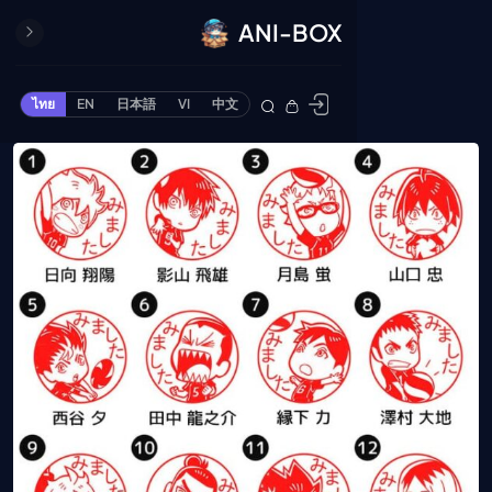
ANI-BOX
ปิด
ONE PIECE
ไทย
EN
日本語
VI
中文
ข้ามไปยังเนื้อหา
Cardgame
Cardlist
Collection
Deck Builder
My-Collection
Deck Library
Deck Share
PREMIUM SERVICE
ทีวีออนไลน์
แนะนำรายการทีวี
อนิเมะ
ตารางออกอากาศอนิ