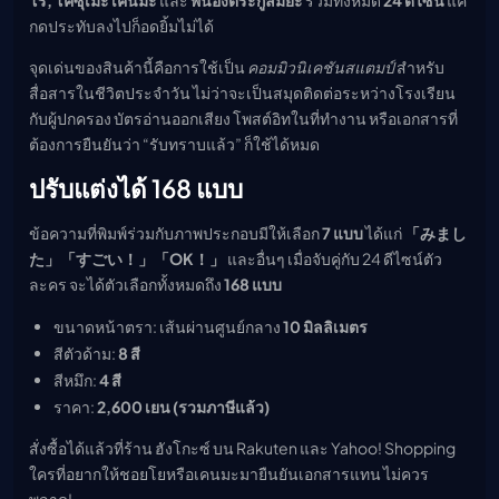
กดประทับลงไปก็อดยิ้มไม่ได้
จุดเด่นของสินค้านี้คือการใช้เป็น
คอมมิวนิเคชันสแตมป์
สำหรับ
สื่อสารในชีวิตประจำวัน ไม่ว่าจะเป็นสมุดติดต่อระหว่างโรงเรียน
กับผู้ปกครอง บัตรอ่านออกเสียง โพสต์อิทในที่ทำงาน หรือเอกสารที่
ต้องการยืนยันว่า “รับทราบแล้ว” ก็ใช้ได้หมด
ปรับแต่งได้ 168 แบบ
ข้อความที่พิมพ์ร่วมกับภาพประกอบมีให้เลือก
7 แบบ
ได้แก่
「みまし
た」「すごい！」「OK！」
และอื่นๆ เมื่อจับคู่กับ 24 ดีไซน์ตัว
ละคร จะได้ตัวเลือกทั้งหมดถึง
168 แบบ
ขนาดหน้าตรา: เส้นผ่านศูนย์กลาง
10 มิลลิเมตร
สีตัวด้าม:
8 สี
สีหมึก:
4 สี
ราคา:
2,600 เยน (รวมภาษีแล้ว)
สั่งซื้อได้แล้วที่ร้าน ฮังโกะซ์ บน Rakuten และ Yahoo! Shopping
ใครที่อยากให้ชอยโยหรือเคนมะมายืนยันเอกสารแทน ไม่ควร
พลาด!