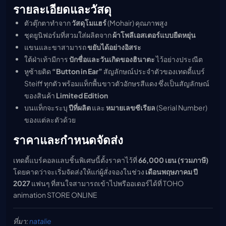
รายละเอียดและวัสดุ
ตัวตุ๊กตาทำจาก
วัสดุโมแฮร์
(Mohair) คุณภาพสูง
ชุดยูนิฟอร์มที่สวมใส่ผลิตจาก
ผ้าโพลีเอสเตอร์แบบยืดหยุ่น
แขนและขาสามารถ
ขยับได้อย่างอิสระ
ใต้ฝ่าเท้ามีการ
ปักชื่อและวันเกิดของฮินาตะ
ไว้อย่างประณีต
หูซ้ายติด
“Button in Ear”
สัญลักษณ์ประจำตัวของเทดดี้แบร์
Steiff ทุกตัว พร้อมแท็กพื้นขาวตัวอักษรสีแดง ซึ่งเป็นสัญลักษณ์
ของสินค้า
Limited Edition
บนแท็กจะระบุ
ปีที่ผลิต
และ
หมายเลขซีเรียล
(Serial Number)
ของแต่ละตัวด้วย
ราคาและกำหนดจัดส่ง
เทดดี้แบร์คอลแลบชิ้นพิเศษนี้ตั้งราคาไว้ที่
66,000 เยน (รวมภาษี)
โดยคาดว่าจะเริ่มจัดส่งให้แก่ผู้สั่งจองในช่วง
เดือนพฤษภาคม ปี
2027
แฟนๆ ที่สนใจสามารถเข้าไปพรีออเดอร์ได้ที่ TOHO
animation STORE ONLINE
ที่มา:
natalie