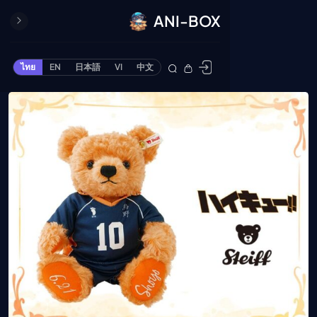
ANI-BOX
ปิด
ONE PIECE
ไทย
EN
日本語
VI
中文
ข้ามไปยังเนื้อหา
Cardgame
Cardlist
Collection
Deck Builder
My-Collection
Deck Library
Deck Share
PREMIUM SERVICE
ทีวีออนไลน์
แนะนำรายการทีวี
อนิเมะ
ตารางออกอากาศอนิ