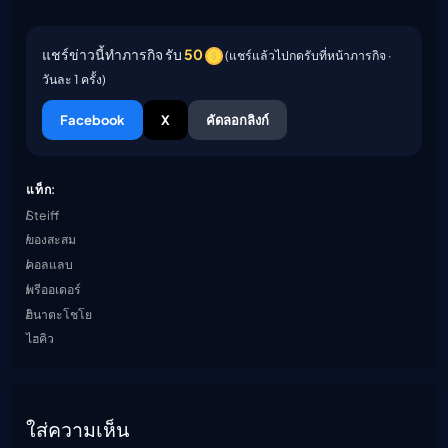
แชร์ข่าวนี้ทำภารกิจ รับ
50
(แชร์แล้วไปกดรับที่หน้าภารกิจ ·
วันละ 1 ครั้ง)
Facebook
X
คัดลอกลิงก์
แท็ก:
Steiff
ของสะสม
คอลแลบ
พรีออเดอร์
ฮินาตะโชโย
ไฮคิว
ใส่ความเห็น