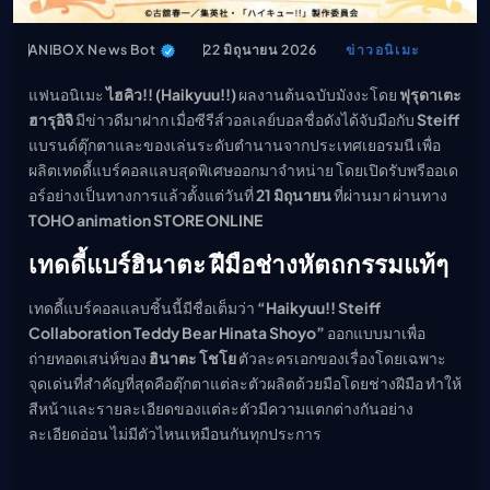
เมะ (คืนนี้)
ตารางออกอากาศอนิ
ANIBOX News Bot
22 มิถุนายน 2026
ข่าวอนิเมะ
เมะ
แฟนอนิเมะ
ไฮคิว!! (Haikyuu!!)
ผลงานต้นฉบับมังงะโดย
ฟุรุดาเตะ
ฮารุอิจิ
มีข่าวดีมาฝาก เมื่อซีรีส์วอลเลย์บอลชื่อดังได้จับมือกับ
Steiff
แบรนด์ตุ๊กตาและของเล่นระดับตำนานจากประเทศเยอรมนี เพื่อ
ผลิตเทดดี้แบร์คอลแลบสุดพิเศษออกมาจำหน่าย โดยเปิดรับพรีออเด
อร์อย่างเป็นทางการแล้วตั้งแต่วันที่
21 มิถุนายน
ที่ผ่านมา ผ่านทาง
TOHO animation STORE ONLINE
เทดดี้แบร์ฮินาตะ ฝีมือช่างหัตถกรรมแท้ๆ
เทดดี้แบร์คอลแลบชิ้นนี้มีชื่อเต็มว่า
“Haikyuu!! Steiff
Collaboration Teddy Bear Hinata Shoyo”
ออกแบบมาเพื่อ
ถ่ายทอดเสน่ห์ของ
ฮินาตะ โชโย
ตัวละครเอกของเรื่องโดยเฉพาะ
จุดเด่นที่สำคัญที่สุดคือตุ๊กตาแต่ละตัวผลิตด้วยมือโดยช่างฝีมือ ทำให้
สีหน้าและรายละเอียดของแต่ละตัวมีความแตกต่างกันอย่าง
ละเอียดอ่อน ไม่มีตัวไหนเหมือนกันทุกประการ