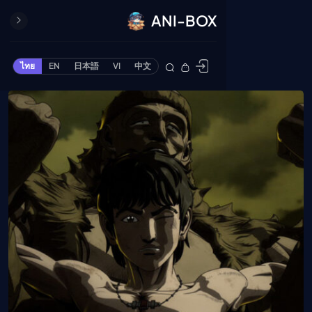
ANI-BOX
ปิด
ONE PIECE
ไทย
EN
日本語
VI
中文
ข้ามไปยังเนื้อหา
Cardgame
Cardlist
Collection
Deck Builder
My-Collection
Deck Library
Deck Share
PREMIUM SERVICE
ทีวีออนไลน์
แนะนำรายการทีวี
อนิเมะ
ตารางออกอากาศอนิ