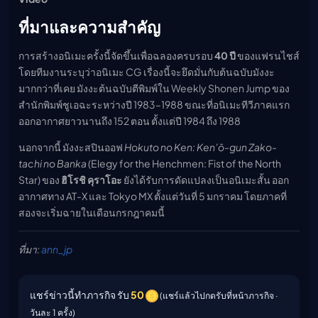
ที่มาและความสำคัญ
การสร้างอนิเมะครั้งนี้จัดขึ้นเพื่อฉลองครบรอบ
40 ปี
ของแฟรนไชส์
โดยทีมงานระบุว่าอนิเมะ CG เรื่องนี้จะยึดมั่นกับต้นฉบับมังงะ
มากกว่าที่เคย มังงะต้นฉบับตีพิมพ์ใน Weekly Shonen Jump ของ
สำนักพิมพ์ชูเอฉะระหว่างปี 1983–1988 ขณะที่อนิเมะทีวีภาคแรก
ออกอากาศยาวนานถึง 152 ตอน ตั้งแต่ปี 1984 ถึง 1988
นอกจากนี้ มังงะสปินออฟ
Hokuto no Ken: Ken’ō-gun Zako-
tachi no Banka
(Elegy for the Henchmen: Fist of the North
Star) ของ
ฮิโรชิ คุราโอะ
ยังได้รับการดัดแปลงเป็นอนิเมะสั้น ออก
อากาศทาง AT-X และ Tokyo MX ตั้งแต่วันที่ 5 มกราคม โดยภาคที่
สองจะเริ่มฉายในเดือนกรกฎาคมนี้
ที่มา:
ann_jp
แชร์ข่าวนี้ทำภารกิจ รับ
50
(แชร์แล้วไปกดรับที่หน้าภารกิจ ·
วันละ 1 ครั้ง)