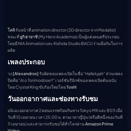
โคจิ
รับหน้าที่ animation director (3D director จาก Medalist)
ขณะที่
ยูกิ ฮายาชิ
(My Hero Academia) เป็นผู้แต่งดนตรีประกอบ
โดยมี NIA Animation และ Kishida Studio BACU ร่วมมือกันในการ
ผลิต
เพลงประกอบ
วง
[Alexandros]
รับผิดชอบเพลงเปิดในชื่อ
“Hallelujah”
ส่วนเพลง
ปิดคือ
“Ai o Torimodose!!”
เวอร์ชันรีมิกซ์ของเพลงเปิดต้นฉบับ
โดย Crystal King ขับร้องใหม่โดย
Toshl
วันออกอากาศและช่องทางรับชม
อนิเมะออกอากาศ 2 ตอนแรกพร้อมกันทาง Tokyo MX และ BS11 เมื่อ
วันที่ 10 เมษายน เวลา 25:00 น. ตามเวลาญี่ปุ่น (หรือตีหนึ่งของวันที่
11 เมษายน) และสามารถรับชมได้ทั่วโลกผ่าน
Amazon Prime
Video