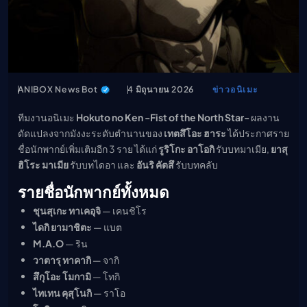
เมะ (คืนนี้)
ตารางออกอากาศอนิ
เมะ
ANIBOX News Bot
4 มิถุนายน 2026
ข่าวอนิเมะ
ทีมงานอนิเมะ
Hokuto no Ken -Fist of the North Star-
ผลงาน
ดัดแปลงจากมังงะระดับตำนานของ
เทตสึโอะ ฮาระ
ได้ประกาศราย
ชื่อนักพากย์เพิ่มเติมอีก 3 ราย ได้แก่
รูริโกะ อาโอกิ
รับบทมาเมีย,
ยาสุ
ฮิโระ มาเมีย
รับบทไดอา และ
อันริ คัตสึ
รับบทคลับ
รายชื่อนักพากย์ทั้งหมด
ชุนสุเกะ ทาเคอุจิ
— เคนชิโร
ไดกิ ยามาชิตะ
— แบต
M.A.O
— ริน
วาตารุ ทาคากิ
— จากิ
สึกุโอะ โมกามิ
— โทกิ
ไทเทน คุสุโนกิ
— ราโอ