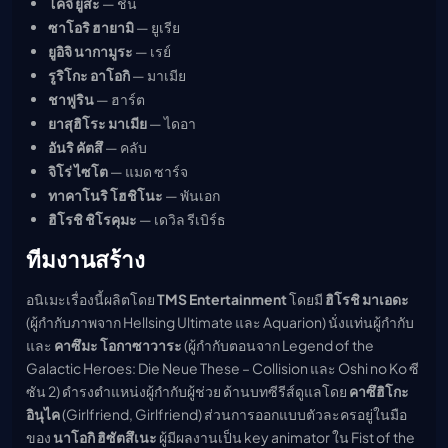
โคจิ ยูสะ
— ชิน
ซาโอริ ฮายามิ
— ยูเรีย
ยูอิจิ นากามูระ
— เรย์
รูริโกะ อาโอกิ
— มาเมีย
ชาฟูริน
— ฮาร์ต
ยาสุฮิโระ มาเมีย
— ไดอา
อันริ คัตสึ
— คลับ
จิโร่ ไซโต
— แมด ซาร์จ
ทาคาโนริ โฮชิโนะ
— พันเอก
ฮิโรชิ ชิโรคุมะ
— เดวิล รีเบิร์ธ
ทีมงานสร้าง
อนิเมะเรื่องนี้ผลิตโดย
TMS Entertainment
โดยมี
ฮิโรชิ มาเอดะ
(ผู้กำกับภาพจาก Hellsing Ultimate และ Aquarion) นั่งแท่นผู้กำกับ
และ
คาซึมะ โอกาซาวาระ
(ผู้กำกับตอนจาก Legend of the
Galactic Heroes: Die Neue These – Collision และ Oshi no Ko ซี
ซัน 2) ดำรงตำแหน่งผู้กำกับผู้ช่วย ด้านบทซีรีส์ดูแลโดย
คาซึฮิโกะ
อินุไค
(Girlfriend, Girlfriend) ส่วนการออกแบบตัวละครอยู่ในมือ
ของ
นาโอกิ ฮิซัตสึเนะ
ผู้มีผลงานเป็น key animator ใน Fist of the