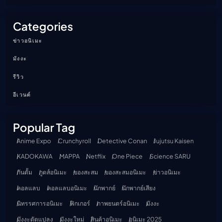
Categories
ข่าวอนิเมะ
มังงะ
รีวิว
อีเวนต์
Popular Tag
Anime Expo
Crunchyroll
Detective Conan
Jujutsu Kaisen
KADOKAWA
MAPPA
Netflix
One Piece
Science SARU
กันดั้ม
กูดส์อนิเมะ
ของสะสม
ของสะสมอนิเมะ
ข่าวอนิเมะ
คอลแลบ
คอลแลบอนิเมะ
นักพากย์
นักพากย์เสียง
นิทรรศการอนิเมะ
ฟิกเกอร์
ภาพยนตร์อนิเมะ
มังงะ
มังงะดัดแปลง
มังงะใหม่
สินค้าอนิเมะ
อนิเมะ 2025