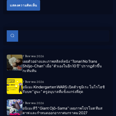
แสดงความคิดเห็น
บทความย่อย
ค้นหา
7 สิงหาคม 2026
เผยตัวอย่างและภาพสติลล์หนัง “Tonari No Trans
Shōjo-Chan” เมื่อ “ตัวเองในอีก 10 ปี” ปรากฏตัวขึ้น
กะทันหัน
7 สิงหาคม 2026
อนิเมะ Kindergarten WARS เปิดตัว ซูมิเระ โมโรโฮชิ
รับบท “อูนะ” ครูอนุบาลที่แข็งแกร่งที่สุด
7 สิงหาคม 2026
อนิเมะทีวี “Giant Ojō-Sama” เผยภาพโปรโมต ทีมส
ตาฟ และกำหนดออกอากาศมกราคม 2027