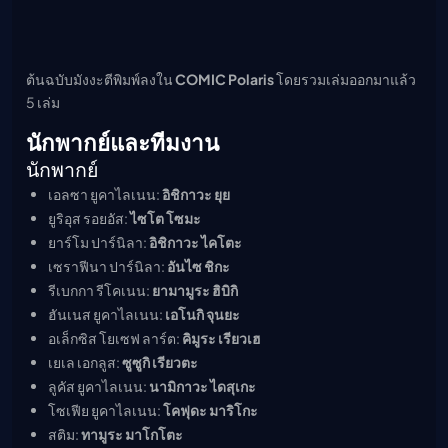
ต้นฉบับมังงะตีพิมพ์ลงใน
COMIC Polaris
โดยรวมเล่มออกมาแล้ว
5 เล่ม
นักพากย์และทีมงาน
นักพากย์
เอลซา ยูคาไลเนน:
อิชิกาวะ ยุย
ยูริอุส รอยอัส:
ไซโต โซมะ
ยาร์โม ปาร์นิลา:
อิชิกาวะ ไคโตะ
เซราฟีนา ปาร์นิลา:
อันไซ ชิกะ
รีเบกกา รีโคเนน:
ยามามูระ ฮิบิกิ
ฮันเนส ยูคาไลเนน:
เอโนกิ จุนยะ
อเล็กซิส โยเซฟ ลาร์ต:
คิมูระ เรียวเฮ
เยเล เอกลูส:
ซูซูกิ เรียวตะ
ลูคัส ยูคาไลเนน:
นามิกาวะ ไดสุเกะ
โซเฟีย ยูคาไลเนน:
โคฟุดะ มาริโกะ
สติม:
ทามูระ มาโกโตะ