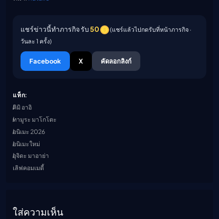
แชร์ข่าวนี้ทำภารกิจ รับ
50
(แชร์แล้วไปกดรับที่หน้าภารกิจ ·
วันละ 1 ครั้ง)
Facebook
X
คัดลอกลิงก์
แท็ก:
คิมิ อาอิ
ทามูระ มาโกโตะ
อนิเมะ 2026
อนิเมะใหม่
อุจิดะ มาอาย่า
เลิฟคอมเมดี้
ใส่ความเห็น