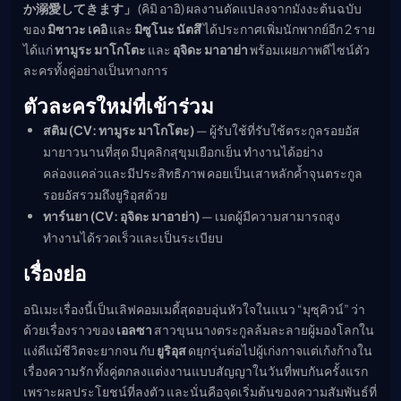
か溺愛してきます」
(คิมิ อาอิ) ผลงานดัดแปลงจากมังงะต้นฉบับ
เมะ (คืนนี้)
ของ
มิซาวะ เคอิ
และ
มิซูโนะ นัตสึ
ได้ประกาศเพิ่มนักพากย์อีก 2 ราย
ตารางออกอากาศอนิ
เมะ
ได้แก่
ทามูระ มาโกโตะ
และ
อุจิดะ มาอาย่า
พร้อมเผยภาพดีไซน์ตัว
ละครทั้งคู่อย่างเป็นทางการ
ตัวละครใหม่ที่เข้าร่วม
สติม (CV: ทามูระ มาโกโตะ)
— ผู้รับใช้ที่รับใช้ตระกูลรอยอัส
มายาวนานที่สุด มีบุคลิกสุขุมเยือกเย็น ทำงานได้อย่าง
คล่องแคล่วและมีประสิทธิภาพ คอยเป็นเสาหลักค้ำจุนตระกูล
รอยอัสรวมถึงยูริอุสด้วย
ทาร์นยา (CV: อุจิดะ มาอาย่า)
— เมดผู้มีความสามารถสูง
ทำงานได้รวดเร็วและเป็นระเบียบ
เรื่องย่อ
อนิเมะเรื่องนี้เป็นเลิฟคอมเมดี้สุดอบอุ่นหัวใจในแนว “มุซุคิวน์” ว่า
ด้วยเรื่องราวของ
เอลซา
สาวขุนนางตระกูลล้มละลายผู้มองโลกใน
แง่ดีแม้ชีวิตจะยากจน กับ
ยูริอุส
ดยุกรุ่นต่อไปผู้เก่งกาจแต่เก้งก้างใน
เรื่องความรัก ทั้งคู่ตกลงแต่งงานแบบสัญญาในวันที่พบกันครั้งแรก
เพราะผลประโยชน์ที่ลงตัว และนั่นคือจุดเริ่มต้นของความสัมพันธ์ที่