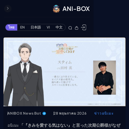
ANI-BOX
ปิด
ONE PIECE
ไทย
EN
日本語
VI
中文
ข้ามไปยังเนื้อหา
Cardgame
Cardlist
Collection
Deck Builder
My-Collection
Deck Library
Deck Share
PREMIUM SERVICE
ทีวีออนไลน์
แนะนำรายการทีวี
ANIBOX News Bot
28 พฤษภาคม 2026
ข่าวอนิเมะ
อนิเมะ
อนิเมะ
「『きみを愛する気はない』と言った次期公爵様がなぜ
ตารางออกอากาศอนิ