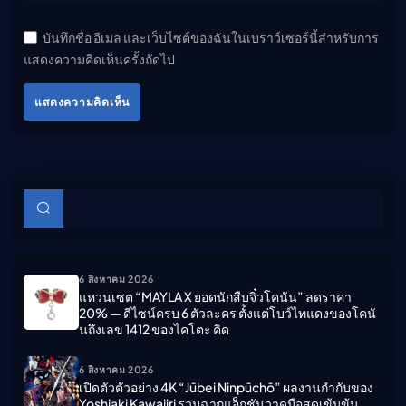
บันทึกชื่อ อีเมล และเว็บไซต์ของฉันในเบราว์เซอร์นี้สำหรับการ
แสดงความคิดเห็นครั้งถัดไป
แสดงความคิดเห็น
บทความย่อย
ค้นหา
6 สิงหาคม 2026
แหวนเซต “MAYLA X ยอดนักสืบจิ๋วโคนัน” ลดราคา
20% — ดีไซน์ครบ 6 ตัวละคร ตั้งแต่โบว์ไทแดงของโคนั
นถึงเลข 1412 ของไคโตะ คิด
6 สิงหาคม 2026
เปิดตัวตัวอย่าง 4K “Jūbei Ninpūchō” ผลงานกำกับของ
Yoshiaki Kawajiri รวมฉากแอ็กชันวาดมือสุดเข้มข้น