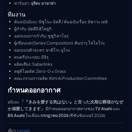
ทาร์นยา:
อุจิดะ มาอาย่า
ทีมงาน
ต้นฉบับมังงะ: มิซูโนะ นัตสึ / ต้นฉบับเรื่อง: มิซาวะ เคอิ
ผู้กำกับ: มัตสึอิ ฮิโตยูกิ
ออกแบบการกำกับ: ซูซูกิ คาโอรุ
ผู้เขียนบท (Series Composition): คินปารุ โทโมโกะ
ออกแบบตัวละคร: ยาฮิโระ ยูโกะ
ดนตรีประกอบ: มิจิรุ
ผลิตเสียง: Saberlinks
สตูดิโอผลิต: Zero-G × Grass
คณะกรรมการผลิต: Kimi Ai Production Committee
กำหนดออกอากาศ
อนิเมะ
「『きみを愛する気はない』と言った次期公爵様がなぜ
か溺愛してきます」
มีกำหนดออกอากาศทางช่อง
TV Asahi
และ
BS Asahi
ในเดือน
กรกฎาคม 2026
(ซีซันซัมเมอร์ 2026)
ที่มา:
natalie