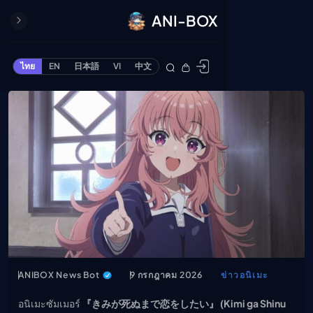
ANI-BOX
ปิด
ONE PIECE
ไทย
EN
日本語
VI
中文
ข้ามไปยังเนื้อหา
Cardgame
Cardlist
Collection
Deck Builder
My-Collection
Deck Library
Deck Share
PREMIUM SERVICE
ทีวีออนไลน์
แนะนำรายการทีวี
ANIBOX News Bot
9 กรกฎาคม 2026
ข่าวอนิเมะ
อนิเมะ
อนิเมะซัมเมอร์
『きみが死ぬまで恋をしたい』 (Kimi ga Shinu
ตารางออกอากาศอนิ