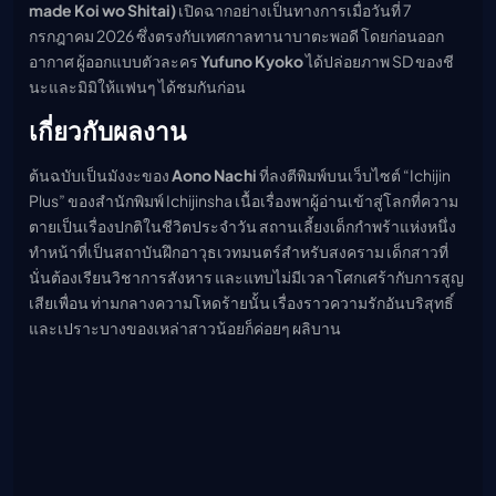
made Koi wo Shitai)
เปิดฉากอย่างเป็นทางการเมื่อวันที่ 7
เมะ (คืนนี้)
กรกฎาคม 2026 ซึ่งตรงกับเทศกาลทานาบาตะพอดี โดยก่อนออก
ตารางออกอากาศอนิ
เมะ
อากาศ ผู้ออกแบบตัวละคร
Yufuno Kyoko
ได้ปล่อยภาพ SD ของชี
นะและมิมิให้แฟนๆ ได้ชมกันก่อน
เกี่ยวกับผลงาน
ต้นฉบับเป็นมังงะของ
Aono Nachi
ที่ลงตีพิมพ์บนเว็บไซต์ “Ichijin
Plus” ของสำนักพิมพ์ Ichijinsha เนื้อเรื่องพาผู้อ่านเข้าสู่โลกที่ความ
ตายเป็นเรื่องปกติในชีวิตประจำวัน สถานเลี้ยงเด็กกำพร้าแห่งหนึ่ง
ทำหน้าที่เป็นสถาบันฝึกอาวุธเวทมนตร์สำหรับสงคราม เด็กสาวที่
นั่นต้องเรียนวิชาการสังหาร และแทบไม่มีเวลาโศกเศร้ากับการสูญ
เสียเพื่อน ท่ามกลางความโหดร้ายนั้น เรื่องราวความรักอันบริสุทธิ์
และเปราะบางของเหล่าสาวน้อยก็ค่อยๆ ผลิบาน