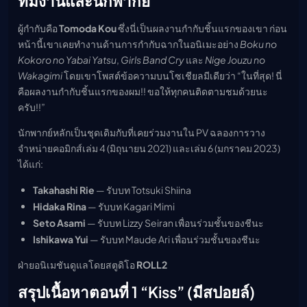
ทีมงานและนักพากย์
ผู้กำกับคือ
Tomoda Kou
ซึ่งนี่เป็นผลงานกำกับชิ้นแรกของเขา ก่อน
หน้านี้เขาเคยทำงานด้านการกำกับฉากในอนิเมะอย่าง
Boku no
Kokoro no Yabai Yatsu
,
Girls Band Cry
และ
Nige Jouzu no
Wakagimi
โดยเขาโพสต์ข้อความบนโซเชียลมีเดียว่า “ในที่สุด! นี่
คือผลงานกำกับชิ้นแรกของผม!! ขอให้ทุกคนติดตามชมด้วยนะ
ครับ!!”
นักพากย์หลักเป็นชุดเดิมกับที่เคยร่วมงานใน PV ฉลองการวาง
จำหน่ายคอมิกส์เล่ม 4 (มิถุนายน 2021) และเล่ม 6 (มกราคม 2023)
ได้แก่:
Takahashi Rie
— รับบท Totsuki Shiina
Hidaka Rina
— รับบท Kagari Mimi
Seto Asami
— รับบท Lizzy Seiran เพื่อนร่วมชั้นของชีนะ
Ishikawa Yui
— รับบท Maude Ari เพื่อนร่วมชั้นของชีนะ
ฝ่ายอนิเมชันดูแลโดยสตูดิโอ
ROLL2
สรุปเนื้อหาตอนที่ 1 “Kiss” (มีสปอยล์)