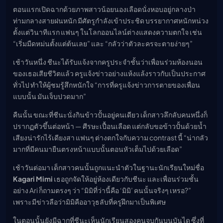
ตอนแรกเปิดฉากด้วยภาพสาวน้อยนองเลือดนั่งหอบอยู่กลางป่า
ท่ามกลางสายฝนหนัก มีศัตรูกำลังเข้าประชิด บรรยากาศหนักหน่วง
ตั้งแต่วินาทีแรก แฟนๆ ในโลกออนไลน์ต่างแสดงความตกใจ เช่น
“เริ่มมืดหม่นตั้งแต่ต้นเลย” และ “กลัวว่าตัวละครจะตายง่ายๆ”
เช้าวันหนึ่ง ชีนะได้รับแจ้งจากครูประจำชั้นว่าเพื่อนร่วมห้องนอน
ของเธอเสียชีวิตแล้ว ครูแจ้งข่าวอย่างแห้งแล้งราวกับเป็นประกาศ
ทั่วไป ทำให้ผู้ชมรู้สึกหนักใจ “การที่ครูแจ้งข่าวการตายของเพื่อน
แบบนั้น มันเจ็บปวดมาก”
คืนนั้น ขณะที่ชีนะนั่งกินข้าวปั้นอยู่คนเดียว เด็กสาวลึกลับคนหนึ่งก็
ปรากฏตัวขึ้นต่อหน้า — ศีรษะเปื้อนเลือด แต่กลับขอข้าวปั้นด้วยน้ำ
เสียงน่ารักไร้เดียงสา แฟนๆ ต่างตกใจกับความ contrast นี้ “น่ากลัว
มากที่มีคนมายืนตรงหน้าแบบนั้นตอนหัวเต็มไปด้วยเลือด”
เช้าวันต่อมา เด็กสาวคนนั้นถูกแนะนำตัวในฐานะนักเรียนใหม่ชื่อ
Kagari Mimi
เธอถูกจัดให้อยู่ห้องเดียวกับชีนะ และเพื่อนร่วมชั้น
อย่าง Ari ก็ถามตรงๆ ว่า “มิมิที่ว่านี้คือ ‘มิมิ’ คนนั้นจริงๆ เหรอ?”
เพราะมีข่าวลือว่ามิมิคืออาวุธลับที่ครูฝึกมาเป็นพิเศษ
ในตอนนั้นยังมีฉากที่ชีนะเห็นนักเรียนสองคนจูบกันบนบันได ซึ่งที่