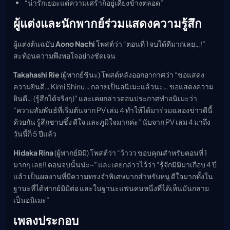
“น่ารักเยอะแต่ความเศร้าก็อยู่เคียงข้างตลอด”
ผู้แต่งและนักพากย์ร่วมแสดงความรู้สึก
ผู้แต่งต้นฉบับ
Aono Nachi
โพสต์ว่า “ตอนที่ 1 จบได้ดีมากเลย…!”
สะท้อนความพึงพอใจอย่างชัดเจน
Takahashi Rie
(ผู้พากย์ชีนะ) โพสต์หลังออกอากาศว่า “ขอแสดง
ความยินดี… Kimi Shinu… กลายเป็นอนิเมะแล้วนะ… ขอแสดงความ
ยินดี… (รู้สึกได้จริงๆ)” และเคยกล่าวตอนประกาศทำอนิเมะว่า
“ความสัมพันธ์ที่เริ่มต้นจาก PV เล่ม 4 ทำให้ได้มาร่วมฉลองข่าวดีนี้
ด้วยกัน รู้สึกซาบซึ้ง ดีใจ และภูมิใจมากค่ะ” นับจาก PV เล่ม 4 มาถึง
วันนี้ก็ 5 ปีแล้ว
Hidaka Rina
(ผู้พากย์มิมิ) โพสต์ว่า “ว้าวว ขอบคุณสำหรับตอนที่ 1
มากๆ เลย!! ตอนจบนั้นน่ะ~” และเคยกล่าวไว้ว่า “รู้จักมิมิมาเกือบ 4 ปี
แล้ว เป็นผลงานที่มีความทรงจำพิเศษมากสำหรับหนู ดีใจมากทั้งใน
ฐานะที่ได้พากย์มิมิต่อ และในฐานะแฟนคนหนึ่งที่ได้เห็นมันกลาย
เป็นอนิเมะ”
เพลงประกอบ