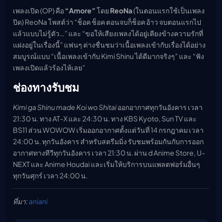
เพลงเปิด (OP) คือ
“Amore”
โดย
ReoNa
(ในตอนแรกใช้เป็นเพลง
ปิด) ReoNa โพสต์ว่า “ช็อค ช็อค ตอนจบก็ช็อค อ้าว จบตอนแรกไป
แล้วแบบไม่รู้ตัว…” และ “ขอให้เสียงเพลงได้อยู่เคียงข้างความรักที่
แฝงอยู่ในเรื่องนี้” แฟนๆ ต่างชื่นชมว่าเนื้อเพลงเข้ากับเรื่องได้อย่าง
สมบูรณ์แบบ “เนื้อเพลงเข้ากับ Kimi Shinu ได้ดีมากจริงๆ” และ “ฟัง
เพลงเปิดแล้วร้องไห้เลย”
ช่องทางรับชม
Kimi ga Shinu made Koi wo Shitai
ออกอากาศทุกวันอังคาร เวลา
21:30 น. ทาง AT-X และ 24:30 น. ทาง KBS Kyoto, Sun TV และ
BS11 ส่วน WOWOW เริ่มออกอากาศตั้งแต่วันที่ 14 กรกฎาคม เวลา
24:00 น. ทุกวันอังคาร สำหรับสตรีมมิ่ง รับชมพร้อมกันกับการออก
อากาศทางทีวีทุกวันอังคาร เวลา 21:30 น. ผ่าน d Anime Store, U-
NEXT และ Anime Houdai และเริ่มให้บริการบนแพลตฟอร์มอื่นๆ
ทุกวันศุกร์ เวลา 24:00 น.
ที่มา:
aniani