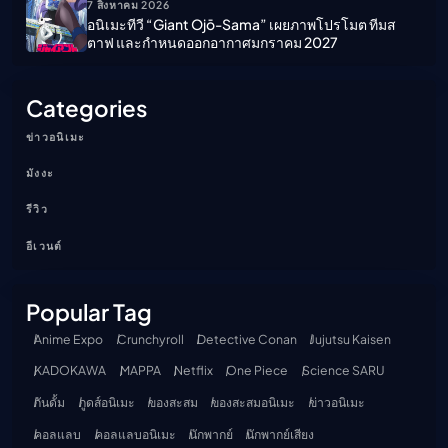
7 สิงหาคม 2026
อนิเมะทีวี “Giant Ojō-Sama” เผยภาพโปรโมต ทีมส
ตาฟ และกำหนดออกอากาศมกราคม 2027
Categories
ข่าวอนิเมะ
มังงะ
รีวิว
อีเวนต์
Popular Tag
Anime Expo
Crunchyroll
Detective Conan
Jujutsu Kaisen
KADOKAWA
MAPPA
Netflix
One Piece
Science SARU
กันดั้ม
กูดส์อนิเมะ
ของสะสม
ของสะสมอนิเมะ
ข่าวอนิเมะ
คอลแลบ
คอลแลบอนิเมะ
นักพากย์
นักพากย์เสียง