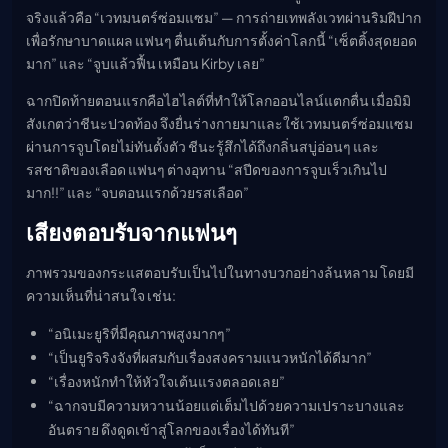
จริงแล้วคือ “เวทมนตร์ซ่อมแซม” — การถ่ายเทพลังเวทผ่านริมฝีปาก
เพื่อรักษาบาดแผล แฟนๆ ตื่นเต้นกับการตั้งค่าโลกนี้ “เซ็ตติ้งสุดยอด
มาก” และ “จูบแล้วฟื้น เหมือน Kirby เลย”
ฉากปิดท้ายตอนแรกคือไฮไลต์ที่ทำให้โลกออนไลน์แตกตื่น เมื่อมิมิ
สังเกตว่าชีนะปวดท้อง จึงยื่นร่างกายมาและใช้เวทมนตร์ซ่อมแซม
ผ่านการจูบโดยไม่ทันตั้งตัว ชีนะรู้สึกได้ถึงกลิ่นสบู่อ่อนๆ และ
รสชาติของเลือด แฟนๆ ต่างอุทาน “สปีดของการจูบเร็วเกินไป
มาก!!” และ “จบตอนแรกด้วยรสเลือด”
เสียงตอบรับจากแฟนๆ
ภาพรวมของกระแสตอบรับเป็นไปในทางบวกอย่างล้นหลาม โดยมี
ความเห็นที่น่าสนใจ เช่น:
“อนิเมะยูริที่มีคุณภาพสูงมากๆ”
“เป็นยูริจริงจังที่ผสมกับเรื่องสงครามแนวหนักได้ดีมาก”
“เรื่องหนักทำให้หัวใจเต้นแรงตลอดเลย”
“ฉากจบมีความหวานน้อยแต่เต็มไปด้วยความเปราะบางและ
อันตราย ดึงดูดเข้าสู่โลกของเรื่องได้ทันที”