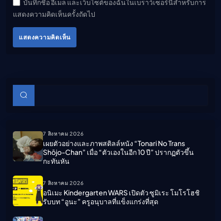
บันทึกชื่อ อีเมล และเว็บไซต์ของฉันในเบราว์เซอร์นี้สำหรับการ
แสดงความคิดเห็นครั้งถัดไป
แสดงความคิดเห็น
บทความย่อย
ค้นหา
7 สิงหาคม 2026
เผยตัวอย่างและภาพสติลล์หนัง “Tonari No Trans
Shōjo-Chan” เมื่อ “ตัวเองในอีก 10 ปี” ปรากฏตัวขึ้น
กะทันหัน
7 สิงหาคม 2026
อนิเมะ Kindergarten WARS เปิดตัว ซูมิเระ โมโรโฮชิ
รับบท “อูนะ” ครูอนุบาลที่แข็งแกร่งที่สุด