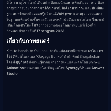
บิ โตะ ยาคุโซกุ โตะ) เดินหน้าเปิดเผยนักแสดงเพิ่มเติมอย่างต่อเนื่อง
เมะ (คืนนี้)
ล่าสุดมีการประกาศว่า
ซาอิกิ นานามิ
,
คิเคียว ฮานากะ
และ
ฮิเมมิยะ
ตารางออกอากาศอนิ
เมะ
ยูกะ
สมาชิกจากไอดอลกรุ๊ป 7 คน
AVAM (อาเบะอาม)
จะร่วมแสดง
ในฐานะเพื่อนร่วมชั้นของตัวละครหลัก นัตสึเมะ มาโกโตะ ซึ่งพากย์
เสียงโดย
ซาโตะ โชริ
จากวง timelesz โดยภาพยนตร์เรื่องนี้มี
กำหนดเข้าฉายวันที่
17 กรกฎาคม 2026
เกี่ยวกับภาพยนตร์
Kimi to Hanabi to Yakusoku to ดัดแปลงจากนิยายของ
มาโดะ คา
โอรุ
ตีพิมพ์ในเลเบล “Gagaga Bunko” สำนักพิมพ์ Shogakukan
โดยมี
ซูซูกิ เคอิ
นั่งแท่นผู้กำกับ ฝ่ายวางแผนและผลิตโดย
Shin-Ei
Animation
ส่วนงานแอนิเมชันดูแลโดย
SynergySP
และ
Answer
Studio