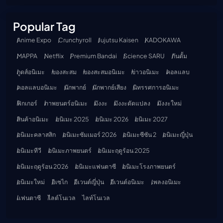
Popular Tag
Anime Expo
Crunchyroll
Jujutsu Kaisen
KADOKAWA
MAPPA
Netflix
Premium Bandai
Science SARU
กันดั้ม
กูดส์อนิเมะ
ของสะสม
ของสะสมอนิเมะ
ข่าวอนิเมะ
คอลแลบ
คอลแลบอนิเมะ
นักพากย์
นักพากย์เสียง
นิทรรศการอนิเมะ
ฟิกเกอร์
ภาพยนตร์อนิเมะ
มังงะ
มังงะดัดแปลง
มังงะใหม่
สินค้าอนิเมะ
อนิเมะ 2025
อนิเมะ 2026
อนิเมะ 2027
อนิเมะคลาสสิก
อนิเมะซัมเมอร์ 2026
อนิเมะซีซัน 2
อนิเมะญี่ปุ่น
อนิเมะทีวี
อนิเมะภาพยนตร์
อนิเมะฤดูร้อน 2025
อนิเมะฤดูร้อน 2026
อนิเมะแฟนตาซี
อนิเมะโรงภาพยนตร์
อนิเมะใหม่
อิเซไก
อีเวนต์ญี่ปุ่น
อีเวนต์อนิเมะ
เพลงอนิเมะ
แฟนตาซี
ไลต์โนเวล
ไลท์โนเวล