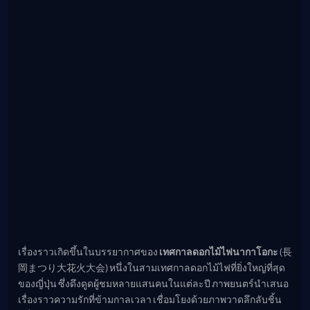
เรื่องราวเกิดขึ้นในบรรยากาศของ
เทศกาลดอกไม้ไฟนากาโอกะ
(長
岡まつり大花火大会) หนึ่งในสามเทศกาลดอกไม้ไฟที่ยิ่งใหญ่ที่สุด
ของญี่ปุ่น ซึ่งดึงดูดผู้ชมหลายแสนคนในแต่ละปี ภาพยนตร์นำเสนอ
เรื่องราวความรักที่ข้ามกาลเวลา เชื่อมโยงด้วยภาพวาดลึกลับชิ้น