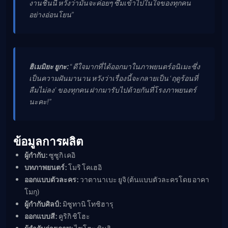
งานชิ้นนี้ หวังว่ามันจะค่อยๆ ซึมเข้าไปในใจของทุกคน
อย่างอ่อนโยน”
ฮิเมมิยะ ยูกะ:
“ดีใจมากที่ได้ออกมาในภาพยนตร์อนิเมะซึ่ง
เป็นความฝันมานาน หวังว่าเรื่องนี้จะกลายเป็น ‘ฤดูร้อนที่
ลืมไม่ลง’ ของทุกคน ฝากมารับไปด้วยกันที่โรงภาพยนตร์
นะคะ!”
ข้อมูลการผลิต
ผู้กำกับ:
ซูซูกิ เคอิ
บทภาพยนตร์:
โมริ โคเฮอิ
ออกแบบตัวละคร:
วาตานาเบะ ยูจิ (ต้นแบบตัวละครโดย อาคา
โมกุ)
ผู้กำกับศิลป์:
มิซูทานิ โทชิฮารุ
ออกแบบสี:
คูริกิ ชิโฮะ