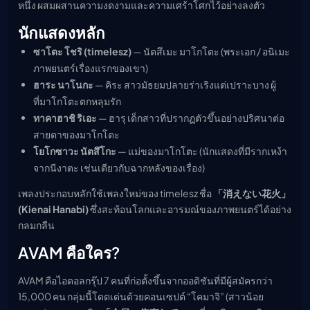
หนึ่ง ผสมผสานความงดงามและความเศร้าโศกไว้อย่างลงตัว
นักแสดงหลัก
ซาโตะ โชริ (timelesz)
— นัตสึเมะ มาโกโตะ (พระเอก / อนิเมะ
ภาพยนตร์เรื่องแรกของเขา)
ฮาระ นาโนกะ
— คิระ สาวมัธยมปลายร่าเริงแต่เปราะบาง ผู้
ที่มาโกโตะตกหลุมรัก
ทาคาฮาชิ ริเอะ
— ฮารุ เด็กสาวที่ปรากฏตัวขึ้นอย่างปริศนาต่อ
สายตาของมาโกโตะ
โยโกซาวะ นัตสึโกะ
— แม่ของมาโกโตะ (นักแสดงที่มีรากเหง้า
จากนีงาตะ เช่นเดียวกับฉากหลังของเรื่อง)
เพลงประกอบหลักใช้เพลงใหม่ของ timelesz ชื่อ
「消えない花火」
(Kienai Hanabi)
ซึ่งสะท้อนโลกและอารมณ์ของภาพยนตร์ได้อย่าง
กลมกลืน
AVAM คือใคร?
AVAM คือไอดอลกรุ๊ป 7 คนที่ก่อตั้งขึ้นจากออดิชันที่มีผู้สมัครกว่า
15,000 คน กลุ่มนี้โดดเด่นด้วยคอนเซปต์ “โคมาจิ” (สาวน้อย