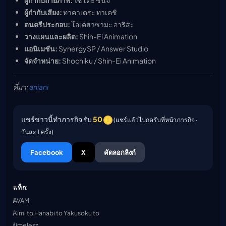
ผู้กำกับถ่ายภาพ:
ไซโตะ ชินจิ
ผู้กำกับเสียง:
ทาคาเดระ ทาเคชิ
ดนตรีประกอบ:
โอเคฮาซามะ อาริสะ
วางแผนและผลิต:
Shin-Ei Animation
แอนิเมชัน:
SynergySP / Answer Studio
จัดจำหน่าย:
Shochiku / Shin-Ei Animation
ที่มา:
aniani
แชร์ข่าวนี้ทำภารกิจ รับ
50
(แชร์แล้วไปกดรับที่หน้าภารกิจ ·
วันละ 1 ครั้ง)
Facebook
X
คัดลอกลิงก์
แท็ก:
AVAM
Kimi to Hanabi to Yakusoku to
timelesz