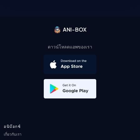
ANI-BOX
ดาวน์โหลดแอพของเรา
อนิบ๊อกช์
เกี่ยวกับเรา