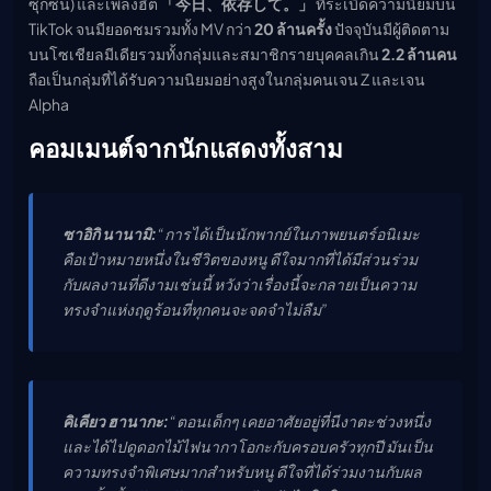
ซุกซน) และเพลงฮิต
「今日、依存して。」
ที่ระเบิดความนิยมบน
TikTok จนมียอดชมรวมทั้ง MV กว่า
20 ล้านครั้ง
ปัจจุบันมีผู้ติดตาม
บนโซเชียลมีเดียรวมทั้งกลุ่มและสมาชิกรายบุคคลเกิน
2.2 ล้านคน
ถือเป็นกลุ่มที่ได้รับความนิยมอย่างสูงในกลุ่มคนเจน Z และเจน
Alpha
คอมเมนต์จากนักแสดงทั้งสาม
ซาอิกิ นานามิ:
“การได้เป็นนักพากย์ในภาพยนตร์อนิเมะ
คือเป้าหมายหนึ่งในชีวิตของหนู ดีใจมากที่ได้มีส่วนร่วม
กับผลงานที่ดีงามเช่นนี้ หวังว่าเรื่องนี้จะกลายเป็นความ
ทรงจำแห่งฤดูร้อนที่ทุกคนจะจดจำไม่ลืม”
คิเคียว ฮานากะ:
“ตอนเด็กๆ เคยอาศัยอยู่ที่นีงาตะช่วงหนึ่ง
และได้ไปดูดอกไม้ไฟนากาโอกะกับครอบครัวทุกปี มันเป็น
ความทรงจำพิเศษมากสำหรับหนู ดีใจที่ได้ร่วมงานกับผล