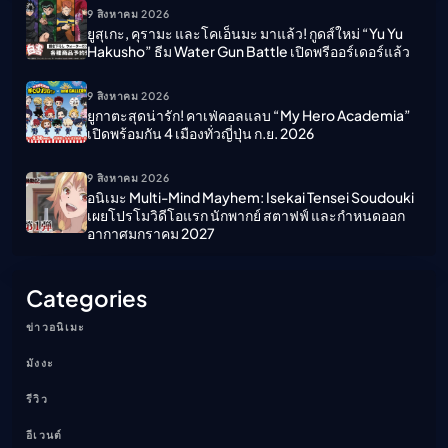
9 สิงหาคม 2026
ยูสุเกะ, คุรามะ และโคเอ็นมะ มาแล้ว! กูดส์ใหม่ “Yu Yu
Hakusho” ธีม Water Gun Battle เปิดพรีออร์เดอร์แล้ว
9 สิงหาคม 2026
ยูกาตะสุดน่ารัก! คาเฟ่คอลแลบ “My Hero Academia”
เปิดพร้อมกัน 4 เมืองทั่วญี่ปุ่น ก.ย. 2026
9 สิงหาคม 2026
อนิเมะ Multi-Mind Mayhem: Isekai Tensei Soudouki
เผยโปรโมวิดีโอแรก นักพากย์ สตาฟฟ์ และกำหนดออก
อากาศมกราคม 2027
Categories
ข่าวอนิเมะ
มังงะ
รีวิว
อีเวนต์