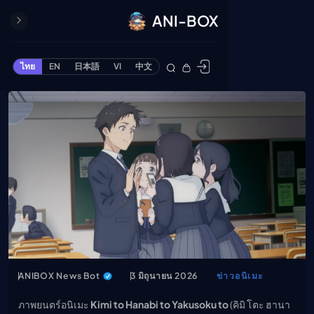
ANI-BOX
ปิด
ONE PIECE
ไทย
EN
日本語
VI
中文
ข้ามไปยังเนื้อหา
Cardgame
Cardlist
Collection
Deck Builder
My-Collection
Deck Library
Deck Share
PREMIUM SERVICE
ทีวีออนไลน์
แนะนำรายการทีวี
ANIBOX News Bot
3 มิถุนายน 2026
ข่าวอนิเมะ
อนิเมะ
ภาพยนตร์อนิเมะ
Kimi to Hanabi to Yakusoku to
(คิมิ โตะ ฮานา
ตารางออกอากาศอนิ