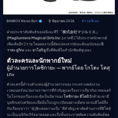
ANIBOX News Bot
5 มิถุนายน 2026
ข่าวอนิเมะ
ฝ่ายประชาสัมพันธ์ของอนิเมะทีวี
「株式会社マジルミエ」
(Magilumiere Magical Girls Inc.)
ภาคที่ 2 ได้ประกาศนักพากย์
เพิ่มเติมอีก 2 ราย โดยผลงานนี้ดัดแปลงจากมังงะต้นฉบับของ
อิ
วาตะ ยูกิกะ
และ
อาโอกิ ยู
ซึ่งตีพิมพ์ในสำนักพิมพ์ชูเอฉะ
ตัวละครและนักพากย์ใหม่
ผู้อำนวยการโคชิกายะ — พากย์โดย โกโตะ โคสุ
เกะ
ตัวละครนี้ดำรงตำแหน่งผู้อำนวยการของ
กระทรวงพลังงาน
เวทมนตร์
หน่วยงานราชการที่กำกับดูแลเรื่องราวเกี่ยวกับเวทมนตร์
ในโลกของเรื่อง และยังเป็นบิดาของ
โคชิกายะ ฮิโตมิ
อีกด้วย เขามี
บุคลิกเคร่งครัดและยึดมั่นในกฎระเบียบอย่างเด็ดขาด จนฮิโตมิถึง
กับเรียกเขาว่า “化身แห่งความเป๊ะ” ที่สำคัญ เขาคัดค้านการที่ฮิโตมิ
จะเป็นเมจิกัลเกิร์ลมาตลอด และถึงขั้นประกาศตัดความสัมพันธ์พ่อ