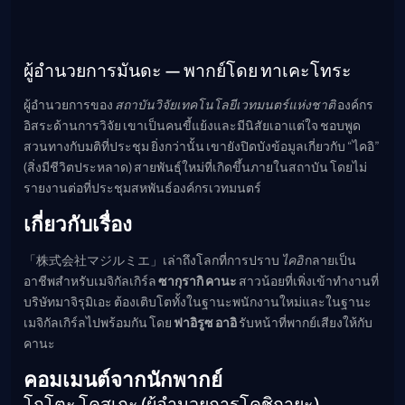
ผู้อำนวยการมันดะ — พากย์โดย ทาเคะโทระ
ผู้อำนวยการของ
สถาบันวิจัยเทคโนโลยีเวทมนตร์แห่งชาติ
องค์กร
อิสระด้านการวิจัย เขาเป็นคนขี้แย้งและมีนิสัยเอาแต่ใจ ชอบพูด
สวนทางกับมติที่ประชุม ยิ่งกว่านั้น เขายังปิดบังข้อมูลเกี่ยวกับ “ไคอิ”
(สิ่งมีชีวิตประหลาด) สายพันธุ์ใหม่ที่เกิดขึ้นภายในสถาบัน โดยไม่
รายงานต่อที่ประชุมสหพันธ์องค์กรเวทมนตร์
เกี่ยวกับเรื่อง
「株式会社マジルミエ」เล่าถึงโลกที่การปราบ
ไคอิ
กลายเป็น
อาชีพสำหรับเมจิกัลเกิร์ล
ซากุรากิ คานะ
สาวน้อยที่เพิ่งเข้าทำงานที่
บริษัทมาจิรุมิเอะ ต้องเติบโตทั้งในฐานะพนักงานใหม่และในฐานะ
เมจิกัลเกิร์ลไปพร้อมกัน โดย
ฟาอิรูซ อาอิ
รับหน้าที่พากย์เสียงให้กับ
คานะ
คอมเมนต์จากนักพากย์
โกโตะ โคสุเกะ (ผู้อำนวยการโคชิกายะ)