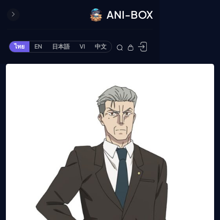
ANI-BOX
ปิด
ONE PIECE
ไทย
EN
日本語
VI
中文
ข้ามไปยังเนื้อหา
Cardgame
Cardlist
Collection
Deck Builder
My-Collection
Deck Library
Deck Share
PREMIUM SERVICE
ทีวีออนไลน์
แนะนำรายการทีวี
อนิเมะ
ตารางออกอากาศอนิ