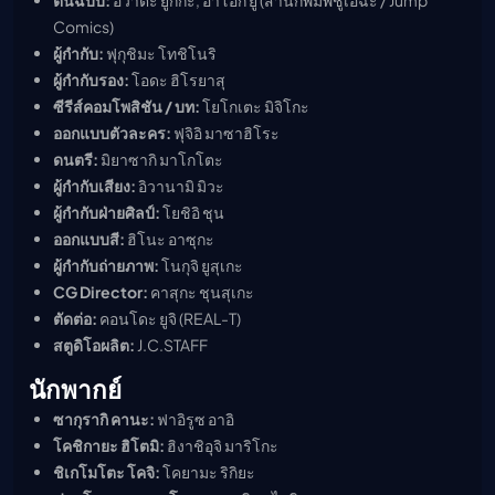
Comics)
ผู้กำกับ:
ฟุกุชิมะ โทชิโนริ
ผู้กำกับรอง:
โอดะ ฮิโรยาสุ
ซีรีส์คอมโพสิชัน / บท:
โยโกเตะ มิจิโกะ
ออกแบบตัวละคร:
ฟุจิอิ มาซาฮิโระ
ดนตรี:
มิยาซากิ มาโกโตะ
ผู้กำกับเสียง:
อิวานามิ มิวะ
ผู้กำกับฝ่ายศิลป์:
โยชิอิ ชุน
ออกแบบสี:
ฮิโนะ อาซุกะ
ผู้กำกับถ่ายภาพ:
โนกุจิ ยูสุเกะ
CG Director:
คาสุกะ ชุนสุเกะ
ตัดต่อ:
คอนโดะ ยูจิ (REAL-T)
สตูดิโอผลิต:
J.C.STAFF
นักพากย์
ซากุรากิ คานะ:
ฟาอิรูซ อาอิ
โคชิกายะ ฮิโตมิ:
ฮิงาชิอุจิ มาริโกะ
ชิเกโมโตะ โคจิ:
โคยามะ ริกิยะ