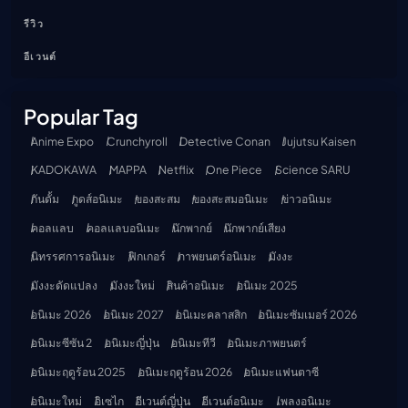
รีวิว
อีเวนต์
Popular Tag
Anime Expo
Crunchyroll
Detective Conan
Jujutsu Kaisen
KADOKAWA
MAPPA
Netflix
One Piece
Science SARU
กันดั้ม
กูดส์อนิเมะ
ของสะสม
ของสะสมอนิเมะ
ข่าวอนิเมะ
คอลแลบ
คอลแลบอนิเมะ
นักพากย์
นักพากย์เสียง
นิทรรศการอนิเมะ
ฟิกเกอร์
ภาพยนตร์อนิเมะ
มังงะ
มังงะดัดแปลง
มังงะใหม่
สินค้าอนิเมะ
อนิเมะ 2025
อนิเมะ 2026
อนิเมะ 2027
อนิเมะคลาสสิก
อนิเมะซัมเมอร์ 2026
อนิเมะซีซัน 2
อนิเมะญี่ปุ่น
อนิเมะทีวี
อนิเมะภาพยนตร์
อนิเมะฤดูร้อน 2025
อนิเมะฤดูร้อน 2026
อนิเมะแฟนตาซี
อนิเมะใหม่
อิเซไก
อีเวนต์ญี่ปุ่น
อีเวนต์อนิเมะ
เพลงอนิเมะ