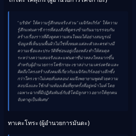
“บริษัท” ให้ความรู้สึกสมจริง ส่วน “เมจิกัลเกิร์ล” ให้ความ
รู้สึกแฟนตาซี การที่สองสิ่งที่ดูตรงข้ามกันมาบรรจบกัน
สร้างเรื่องราวที่ดึงดูดความสนใจผมได้อย่างสมบูรณ์
ข้อมูลที่เห็นบนพื้นผิวไม่ใช่ทั้งหมด แต่ละตัวละครต่างมี
ความเชื่อและประวัติที่ซ่อนอยู่เบื้องหลัง ทำให้สมดุล
ระหว่างความสมจริงและแฟนตาซีน่าหลงใหลมากขึ้น
สำหรับผู้อำนวยการโคชิกายะ เขาสง่างาม เคร่งครัด และ
คิดถึงโครงสร้างสังคมที่เกี่ยวกับเมจิกัลเกิร์ลอย่างลึกซึ้ง
กว่าใคร เขาไม่เคยสั่นคลอน! ผมจึงพยายามพูดด้วยความ
สงบนิ่งและใช้กล้ามท้องเต็มที่ทุกครั้งที่อยู่หน้าไมค์ โดย
เฉพาะฉากที่มีปฏิสัมพันธ์กับฮิโตมิลูกสาว อยากให้ทุกคน
จับตาดูเป็นพิเศษ”
ทาเคะโทระ (ผู้อำนวยการมันดะ)