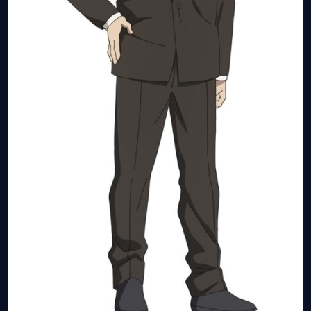
เมะ (คืนนี้)
ตารางออกอากาศอนิ
เมะ