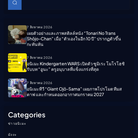
ค้นหา
7 สิงหาคม 2026
เผยตัวอย่างและภาพสติลล์หนัง “Tonari No Trans
Shōjo-Chan” เมื่อ “ตัวเองในอีก 10 ปี” ปรากฏตัวขึ้น
กะทันหัน
7 สิงหาคม 2026
อนิเมะ Kindergarten WARS เปิดตัว ซูมิเระ โมโรโฮชิ
รับบท “อูนะ” ครูอนุบาลที่แข็งแกร่งที่สุด
7 สิงหาคม 2026
อนิเมะทีวี “Giant Ojō-Sama” เผยภาพโปรโมต ทีมส
ตาฟ และกำหนดออกอากาศมกราคม 2027
Categories
ข่าวอนิเมะ
มังงะ