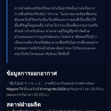
การนำพลังเมจิกัลเกิร์ลมาทำเป็นธุรกิจนั้นน่าสนใจมาก
การที่เมจิกัลเกิร์ลต้อง “ทำงาน” ในสภาพแวดล้อมที่ทุกคน
คุ้นเคยในชีวิตจริงเป็นเรื่องที่ชอบมาก ชอบที่เรื่องนี้ยังให้
พื้นที่กับผู้ใหญ่คนอื่น ๆ ด้วย ไม่ว่าจะเป็นเพื่อนร่วมงานหรือ
หัวหน้า สำหรับมันดะ ท่ามกลางผู้ใหญ่ที่ถูกจำกัดด้วย
ตำแหน่งและการอนุรักษ์ผลประโยชน์ เขาคือคนที่ไม่รู้ว่า
เป็นพวกเดียวกันหรือศัตรู ควรเชื่อหรือไม่ควรเชื่อ ผมอยาก
ถ่ายทอดว่าแท้จริงแล้วมันดะต้องการอะไรกันแน่ และจะ
สนุกไปกับโลกของมาจิรุมิเอะให้เต็มที่
ข้อมูลการออกอากาศ
「株式会社マジルミエ」ภาคที่ 2 จะเริ่มออกอากาศทางช่อง
Nippon TV
ตั้งแต่วันที่
4 กรกฎาคม 2026
ทุกวันเสาร์ เวลา 24:55 น.
(ตอนแรกเริ่มเวลา 25:05 น.)
สตาฟฝ่ายผลิต
ต้นฉบับ:
อิวาตะ ยูกิกะ, อาโอกิ ยู (สำนักพิมพ์ชูเอฉะ / Jump