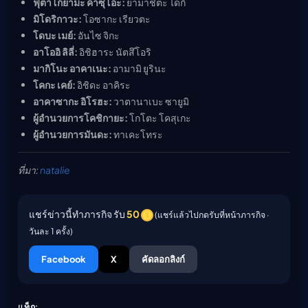
ฟุตาโกยามะ คาซุโอะ:
ยามาชิตะ ไดกิ
มิโดริกาวะ:
โอซากะ เรียวตะ
โดบะ เมย์:
อันไซ จิกะ
อาโออิ ลิลี่:
อิชิฮาระ นัตสึโอริ
มากิโนะ อาคาเนะ:
อามามิ ยูรินะ
โคกะ เคย์:
อิชิดะ อาคิระ
อาคาซากะ อิโรฮะ:
วาตานาเบะ ซายูมิ
ผู้อำนวยการโคชิกายะ:
โกโตะ โคสุเกะ
ผู้อำนวยการมันดะ:
ทาเคะโทระ
ที่มา:
natalie
แชร์ข่าวนี้ทำภารกิจ รับ
50
(แชร์แล้วไปกดรับที่หน้าภารกิจ ·
วันละ 1 ครั้ง)
Facebook
X
คัดลอกลิงก์
แท็ก: