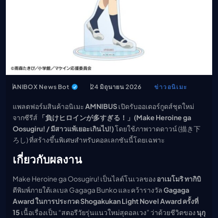
เมะ (คืนนี้)
ตารางออกอากาศอนิ
เมะ
ANIBOX News Bot
24 มิถุนายน 2026
ข่าวอนิเมะ
แพลตฟอร์มสินค้าอนิเมะ
AMNIBUS
เปิดรับออเดอร์กูดส์ชุดใหม่
จากซีรีส์
「負けヒロインが多すぎる！」(Make Heroine ga
Oosugiru! / มีสาวแพ้เยอะเกินไป!)
โดยใช้ภาพวาดดาวน์ (描き下
ろし) ที่สร้างขึ้นพิเศษสำหรับคอลเลกชันนี้โดยเฉพาะ
เกี่ยวกับผลงาน
Make Heroine ga Oosugiru! เป็นไลต์โนเวลของ
อาเมโมริ ทากิบิ
ตีพิมพ์ภายใต้เลเบล Gagaga Bunko และคว้ารางวัล
Gagaga
Award ในการประกวด Shogakukan Light Novel Award ครั้งที่
15
เนื้อเรื่องเป็น “สตอรีวัยรุ่นแนวใหม่สุดอลเวง” ว่าด้วยชีวิตของ
นุกุ