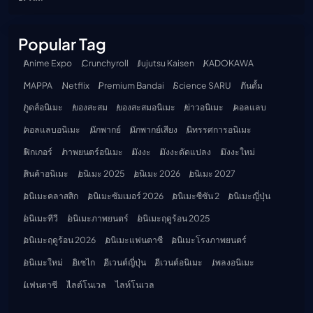
Popular Tag
Anime Expo
Crunchyroll
Jujutsu Kaisen
KADOKAWA
MAPPA
Netflix
Premium Bandai
Science SARU
กันดั้ม
กูดส์อนิเมะ
ของสะสม
ของสะสมอนิเมะ
ข่าวอนิเมะ
คอลแลบ
คอลแลบอนิเมะ
นักพากย์
นักพากย์เสียง
นิทรรศการอนิเมะ
ฟิกเกอร์
ภาพยนตร์อนิเมะ
มังงะ
มังงะดัดแปลง
มังงะใหม่
สินค้าอนิเมะ
อนิเมะ 2025
อนิเมะ 2026
อนิเมะ 2027
อนิเมะคลาสสิก
อนิเมะซัมเมอร์ 2026
อนิเมะซีซัน 2
อนิเมะญี่ปุ่น
อนิเมะทีวี
อนิเมะภาพยนตร์
อนิเมะฤดูร้อน 2025
อนิเมะฤดูร้อน 2026
อนิเมะแฟนตาซี
อนิเมะโรงภาพยนตร์
อนิเมะใหม่
อิเซไก
อีเวนต์ญี่ปุ่น
อีเวนต์อนิเมะ
เพลงอนิเมะ
แฟนตาซี
ไลต์โนเวล
ไลท์โนเวล