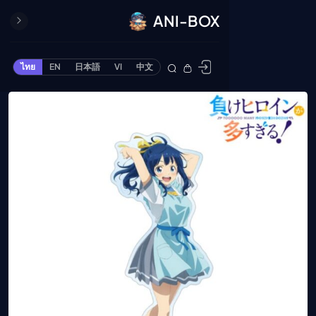
ANI-BOX
ปิด
ONE PIECE
ไทย
EN
日本語
VI
中文
ข้ามไปยังเนื้อหา
Cardgame
Cardlist
Collection
Deck Builder
My-Collection
Deck Library
Deck Share
PREMIUM SERVICE
ทีวีออนไลน์
แนะนำรายการทีวี
อนิเมะ
ตารางออกอากาศอนิ