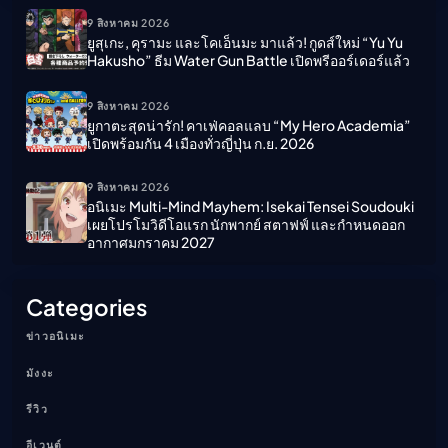
9 สิงหาคม 2026
ยูสุเกะ, คุรามะ และโคเอ็นมะ มาแล้ว! กูดส์ใหม่ “Yu Yu
Hakusho” ธีม Water Gun Battle เปิดพรีออร์เดอร์แล้ว
9 สิงหาคม 2026
ยูกาตะสุดน่ารัก! คาเฟ่คอลแลบ “My Hero Academia”
เปิดพร้อมกัน 4 เมืองทั่วญี่ปุ่น ก.ย. 2026
9 สิงหาคม 2026
อนิเมะ Multi-Mind Mayhem: Isekai Tensei Soudouki
เผยโปรโมวิดีโอแรก นักพากย์ สตาฟฟ์ และกำหนดออก
อากาศมกราคม 2027
Categories
ข่าวอนิเมะ
มังงะ
รีวิว
อีเวนต์