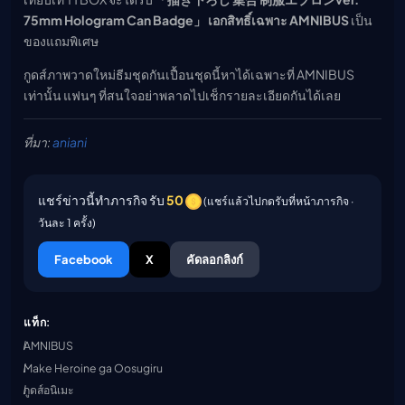
75mm Hologram Can Badge」 เอกสิทธิ์เฉพาะ AMNIBUS
เป็น
ของแถมพิเศษ
กูดส์ภาพวาดใหม่ธีมชุดกันเปื้อนชุดนี้หาได้เฉพาะที่ AMNIBUS
เท่านั้น แฟนๆ ที่สนใจอย่าพลาดไปเช็กรายละเอียดกันได้เลย
ที่มา:
aniani
แชร์ข่าวนี้ทำภารกิจ รับ
50
(แชร์แล้วไปกดรับที่หน้าภารกิจ ·
วันละ 1 ครั้ง)
Facebook
X
คัดลอกลิงก์
แท็ก:
AMNIBUS
Make Heroine ga Oosugiru
กูดส์อนิเมะ