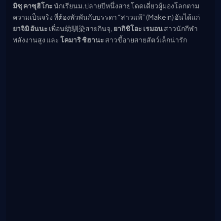
มิซุ คาซุฮิโกะ
นักเรียนม.ปลายปีหนึ่งสายโดดเดี่ยวผู้มองโลกตาม
ความเป็นจริง ที่ต้องพัวพันกับบรรดา “สาวแพ้” (Makein) อันได้แก่
ยาจิมิ อันนะ
เพื่อน幼馴染สายกินจุ,
ยากิชิโอะ เรมอน
สาวนักกีฬา
พลังงานสูง และ
โคมาริ ชิฮานะ
สาวขี้อายสายสัตว์เล็กน่ารัก