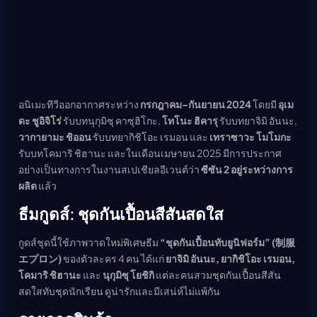
อนิเมะทีวีออกอากาศระหว่าง
กรกฎาคม–กันยายน 2024
โดยมี
อุเม
ดะ ชูอิจิโร่
รับบทนุกุมิซุ คาซุฮิโกะ,
โทโนะ ฮิคารุ
รับบทยาจิมิ อันนะ,
วากายามะ ชิออน
รับบทยากิชิโอะ เรมอน และ
เทราซาวะ โมโมกะ
รับบทโคมาริ ชิฮานะ และในเดือนเมษายน 2025 มีการประกาศ
อย่างเป็นทางการในงานสเปเชียลอีเวนต์ว่า
ซีซัน 2 อยู่ระหว่างการ
ผลิต
แล้ว
ธีมกูดส์: ชุดกันเปื้อนสีสันสดใส
กูดส์ชุดนี้ใช้ภาพวาดใหม่พิเศษธีม
“ชุดกันเปื้อนทับยูนิฟอร์ม” (制服
エプロン)
ของตัวละคร 4 คน ได้แก่
ยาจิมิ อันนะ, ยากิชิโอะ เรมอน,
โคมาริ ชิฮานะ
และ
นุกุมิซุ โยชิกิ
แต่ละคนสวมชุดกันเปื้อนสีสัน
สดใสทับชุดนักเรียน ดูน่ารักและมีเสน่ห์ไม่แพ้กัน