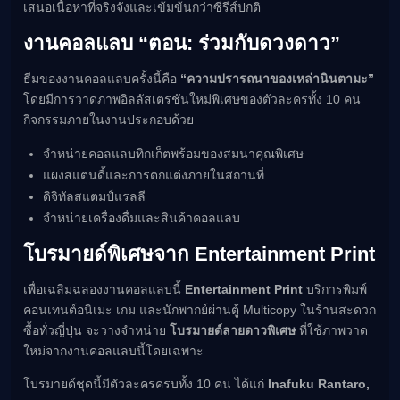
เสนอเนื้อหาที่จริงจังและเข้มข้นกว่าซีรีส์ปกติ
งานคอลแลบ “ตอน: ร่วมกับดวงดาว”
ธีมของงานคอลแลบครั้งนี้คือ
“ความปรารถนาของเหล่านินตามะ”
โดยมีการวาดภาพอิลลัสเตรชันใหม่พิเศษของตัวละครทั้ง 10 คน
กิจกรรมภายในงานประกอบด้วย
จำหน่ายคอลแลบทิกเก็ตพร้อมของสมนาคุณพิเศษ
แผงสแตนดี้และการตกแต่งภายในสถานที่
ดิจิทัลสแตมป์แรลลี
จำหน่ายเครื่องดื่มและสินค้าคอลแลบ
โบรมายด์พิเศษจาก Entertainment Print
เพื่อเฉลิมฉลองงานคอลแลบนี้
Entertainment Print
บริการพิมพ์
คอนเทนต์อนิเมะ เกม และนักพากย์ผ่านตู้ Multicopy ในร้านสะดวก
ซื้อทั่วญี่ปุ่น จะวางจำหน่าย
โบรมายด์ลายดาวพิเศษ
ที่ใช้ภาพวาด
ใหม่จากงานคอลแลบนี้โดยเฉพาะ
โบรมายด์ชุดนี้มีตัวละครครบทั้ง 10 คน ได้แก่
Inafuku Rantaro,