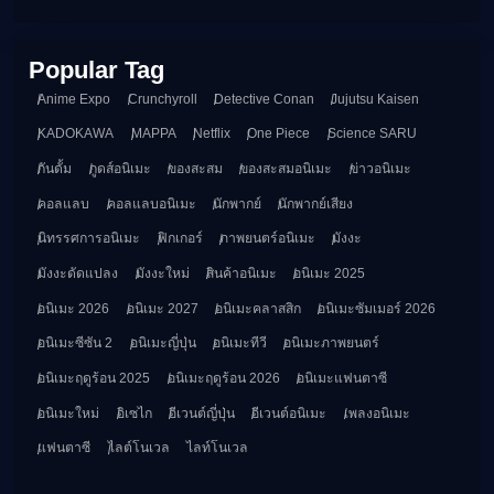
Popular Tag
Anime Expo
Crunchyroll
Detective Conan
Jujutsu Kaisen
KADOKAWA
MAPPA
Netflix
One Piece
Science SARU
กันดั้ม
กูดส์อนิเมะ
ของสะสม
ของสะสมอนิเมะ
ข่าวอนิเมะ
คอลแลบ
คอลแลบอนิเมะ
นักพากย์
นักพากย์เสียง
นิทรรศการอนิเมะ
ฟิกเกอร์
ภาพยนตร์อนิเมะ
มังงะ
มังงะดัดแปลง
มังงะใหม่
สินค้าอนิเมะ
อนิเมะ 2025
อนิเมะ 2026
อนิเมะ 2027
อนิเมะคลาสสิก
อนิเมะซัมเมอร์ 2026
อนิเมะซีซัน 2
อนิเมะญี่ปุ่น
อนิเมะทีวี
อนิเมะภาพยนตร์
อนิเมะฤดูร้อน 2025
อนิเมะฤดูร้อน 2026
อนิเมะแฟนตาซี
อนิเมะใหม่
อิเซไก
อีเวนต์ญี่ปุ่น
อีเวนต์อนิเมะ
เพลงอนิเมะ
แฟนตาซี
ไลต์โนเวล
ไลท์โนเวล