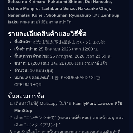
Settsu no Kirimaru, Fukutomi Shinbe, Doi Hansuke,
Ushioe Monjiro, Tachibana Senzo, Nakaarike Choji,
Nanamatsu Kohei, Shokuman Ryusaburo
และ
Zenhouji
Isaku
ทุกคนสวมใส่ธีมดาวสุดน่ารัก
รายละเอียดสินค้าและวิธีซื้อ
ชื่อสินค้า:
忍たま乱太郎 お星さまといっしょの段
เริ่มจำหน่าย:
25 มิถุนายน 2026 เวลา 12:00 น.
สิ้นสุดการจำหน่าย:
26 กรกฎาคม 2026 เวลา 23:59 น.
ขนาด:
L (200 เยน) และ 2L (300 เยน) รวมภาษีแล้ว
จำนวน:
10 แบบ (สุ่ม)
หมายเลขคอนเทนต์:
L판: KFSUB5EA5D / 2L판:
CFEL9JRHQR
ขั้นตอนการซื้อ
เดินทางไปที่ตู้ Multicopy ในร้าน
FamilyMart, Lawson หรือ
MiniStop
เลือก “コンテンツ全て” (คอนเทนต์ทั้งหมด) จากหน้าเมนู แล้ว
เลือก “エンタメプリント”
ยอมรับเงื่อนไข จากนั้นกรอกหมายเลขคอนเทนต์ของสินค้าที่