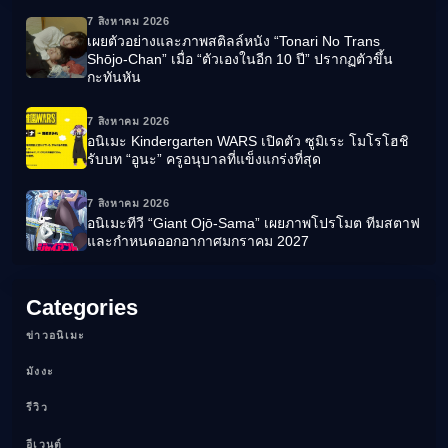
7 สิงหาคม 2026
เผยตัวอย่างและภาพสติลล์หนัง “Tonari No Trans
Shōjo-Chan” เมื่อ “ตัวเองในอีก 10 ปี” ปรากฏตัวขึ้น
กะทันหัน
7 สิงหาคม 2026
อนิเมะ Kindergarten WARS เปิดตัว ซูมิเระ โมโรโฮชิ
รับบท “อูนะ” ครูอนุบาลที่แข็งแกร่งที่สุด
7 สิงหาคม 2026
อนิเมะทีวี “Giant Ojō-Sama” เผยภาพโปรโมต ทีมสตาฟ
และกำหนดออกอากาศมกราคม 2027
Categories
ข่าวอนิเมะ
มังงะ
รีวิว
อีเวนต์