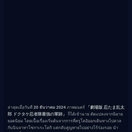
ล่าสุดเมื่อวันที่
20 ธันวาคม 2024
ภาพยนตร์
「劇場版 忍たま乱太
郎 ドクタケ忍者隊最強の軍師」
ก็ได้เข้าฉาย ดัดแปลงจากนิยาย
ยอดนิยม โดยเนื้อเรื่องเริ่มต้นจากการที่ครูโดอิออกเดินทางไปดวล
กับนินจาทาโซกาเระโดกิ แต่กลับสูญหายไปอย่างไร้ร่องรอย นำ