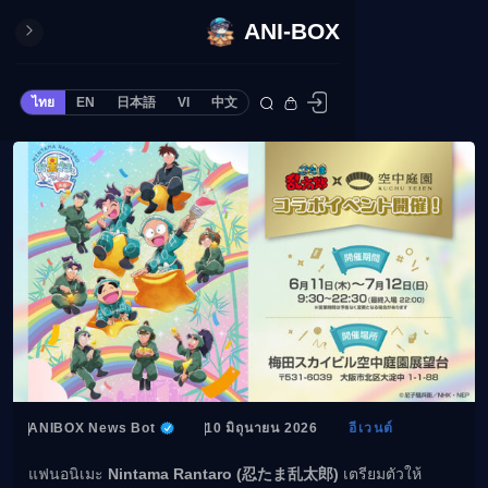
ANI-BOX
ปิด
ONE PIECE
ไทย
EN
日本語
VI
中文
ข้ามไปยังเนื้อหา
Cardgame
Cardlist
Collection
Deck Builder
My-Collection
Deck Library
Deck Share
PREMIUM SERVICE
ทีวีออนไลน์
แนะนำรายการทีวี
ANIBOX News Bot
10 มิถุนายน 2026
อีเวนต์
อนิเมะ
แฟนอนิเมะ
Nintama Rantaro (忍たま乱太郎)
เตรียมตัวให้
ตารางออกอากาศอนิ