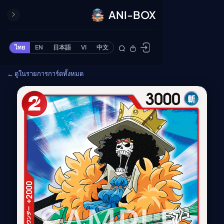
ANI-BOX
ปิด
ONE PIECE
ไทย
EN
日本語
VI
中文
ข้ามไปยังเนื้อหา
Cardgame
← ดูในรายการการ์ดทั้งหมด
Cardlist
Collection
Deck Builder
My-Collection
Deck Library
Deck Share
PREMIUM SERVICE
ทีวีออนไลน์
แนะนำรายการทีวี
อนิเมะ
ตารางออกอากาศอนิ