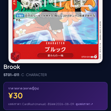
เมะ (คืนนี้)
ตารางออกอากาศอนิ
เมะ
Brook
ST01-011
· C · CHARACTER
ราคาตลาด (ตลาดญี่ปุ่น)
¥30
แหล่งราคา: CardRush (manual) · อัปเดต 2026-08-09 ·
ดูแหล่งราคา ↗