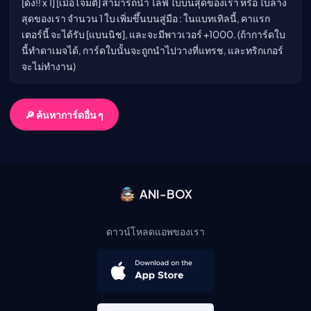
[ด้ง!! x 1] [เมื่อโจมตี] สามารถนำ ไลฟ์ ใบบนสุดของเรา หรือ ใบล่าง
สุดของเรา จำนวน 1 ใบ เพิ่มขึ้นบนสู่มือ : ในแบทเทิลนี้, คาแรก
เตอร์นี้ จะได้รับ [แบนนิช], และจะมีพาวเวอร์ +1000. (ถ้าการ์ดใบ
นี้ทำดาเมจได้, การ์ดใบนั้นจะถูกนำไปวางที่แทรช, และทริกเกอร์
จะไม่ทำงาน)
🔎 ค้นหาการ์ดอื่น ๆ
ANI-BOX
ดาวน์โหลดแอพของเรา