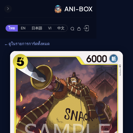
ANI-BOX
ปิด
ONE PIECE
ไทย
EN
日本語
VI
中文
ข้ามไปยังเนื้อหา
Cardgame
← ดูในรายการการ์ดทั้งหมด
Cardlist
Collection
Deck Builder
My-Collection
Deck Library
Deck Share
PREMIUM SERVICE
ทีวีออนไลน์
แนะนำรายการทีวี
อนิเมะ
ตารางออกอากาศอนิ