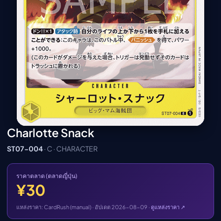
เมะ (คืนนี้)
ตารางออกอากาศอนิ
เมะ
Charlotte Snack
ST07-004
· C · CHARACTER
ราคาตลาด (ตลาดญี่ปุ่น)
¥30
แหล่งราคา: CardRush (manual) · อัปเดต 2026-08-09 ·
ดูแหล่งราคา ↗