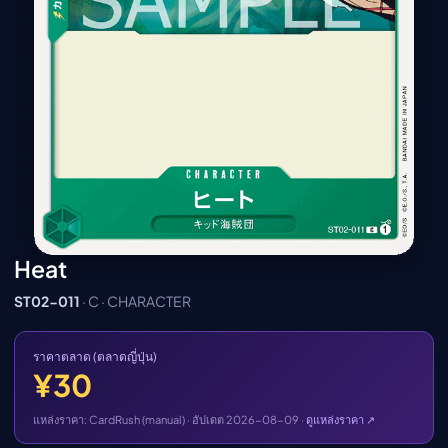
เมะ (คืนนี้)
ตารางออกอากาศอนิ
เมะ
Heat
ST02-011
· C · CHARACTER
ราคาตลาด (ตลาดญี่ปุ่น)
¥30
แหล่งราคา: CardRush (manual) · อัปเดต 2026-08-09 ·
ดูแหล่งราคา ↗