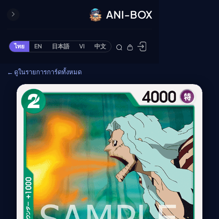
ANI-BOX
ปิด
ONE PIECE
ไทย
EN
日本語
VI
中文
ข้ามไปยังเนื้อหา
Cardgame
← ดูในรายการการ์ดทั้งหมด
Cardlist
Collection
Deck Builder
My-Collection
Deck Library
Deck Share
PREMIUM SERVICE
ทีวีออนไลน์
แนะนำรายการทีวี
อนิเมะ
ตารางออกอากาศอนิ