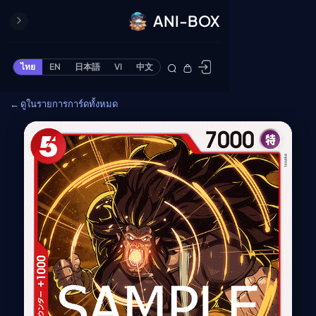
ANI-BOX
ปิด
ONE PIECE
ไทย
EN
日本語
VI
中文
ข้ามไปยังเนื้อหา
Cardgame
← ดูในรายการการ์ดทั้งหมด
Cardlist
Collection
Deck Builder
My-Collection
Deck Library
Deck Share
PREMIUM SERVICE
ทีวีออนไลน์
แนะนำรายการทีวี
อนิเมะ
ตารางออกอากาศอนิ