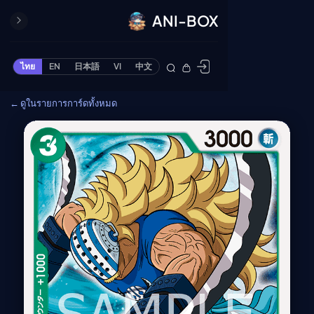
ANI-BOX
ปิด
ONE PIECE
ไทย
EN
日本語
VI
中文
ข้ามไปยังเนื้อหา
Cardgame
← ดูในรายการการ์ดทั้งหมด
Cardlist
Collection
Deck Builder
My-Collection
Deck Library
Deck Share
PREMIUM SERVICE
ทีวีออนไลน์
แนะนำรายการทีวี
อนิเมะ
ตารางออกอากาศอนิ