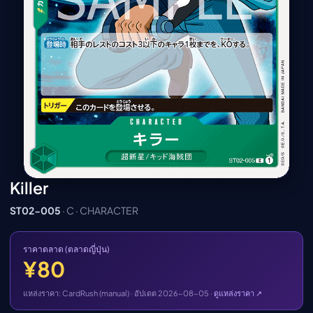
เมะ (คืนนี้)
ตารางออกอากาศอนิ
เมะ
Killer
ST02-005
· C · CHARACTER
ราคาตลาด (ตลาดญี่ปุ่น)
¥80
แหล่งราคา: CardRush (manual) · อัปเดต 2026-08-05 ·
ดูแหล่งราคา ↗