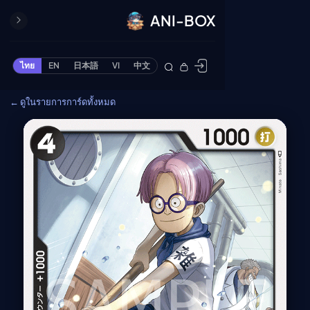
ANI-BOX
ปิด
ONE PIECE
ไทย
EN
日本語
VI
中文
ข้ามไปยังเนื้อหา
Cardgame
← ดูในรายการการ์ดทั้งหมด
Cardlist
Collection
Deck Builder
My-Collection
Deck Library
Deck Share
PREMIUM SERVICE
ทีวีออนไลน์
แนะนำรายการทีวี
อนิเมะ
ตารางออกอากาศอนิ