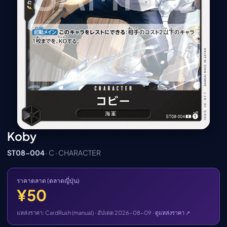
เมะ (คืนนี้)
ตารางออกอากาศอนิ
เมะ
Koby
ST08-004
· C · CHARACTER
ราคาตลาด (ตลาดญี่ปุ่น)
¥50
แหล่งราคา: CardRush (manual) · อัปเดต 2026-08-09 ·
ดูแหล่งราคา ↗