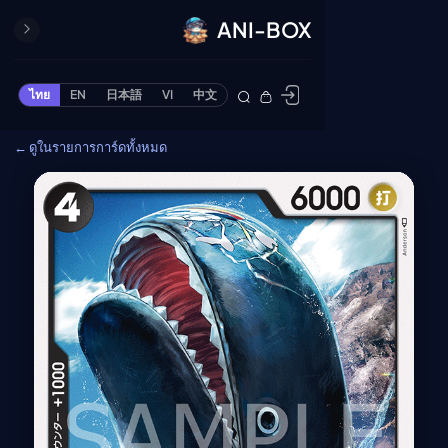
ANI-BOX
ปิด
ONE PIECE
ไทย
EN
日本語
VI
中文
ข้ามไปยังเนื้อหา
Cardgame
← ดูในรายการการ์ดทั้งหมด
Cardlist
Collection
Deck Builder
My-Collection
Deck Library
Deck Share
PREMIUM SERVICE
ทีวีออนไลน์
แนะนำรายการทีวี
อนิเมะ
ตารางออกอากาศอนิ