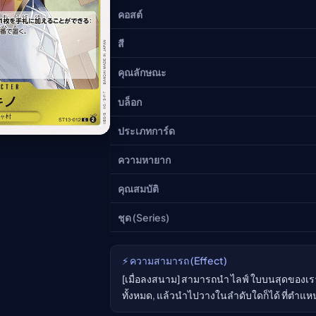
อนิเมะ
คอสต์
ตารางออกอากาศอนิเมะ (ค
สี
ตารางออกอากาศอนิเมะ
คุณลักษณะ
บล็อก
ประเภทการ์ด
ความหายาก
คุณสมบัติ
ชุด (Series)
⚡ ความสามารถ (Effect)
[เมื่อลงสนาม] สามารถนำ ไลฟ์ ใบบนสุดของเรา ห
ทั้งหมด, แล้วนำไปวางในลำดับใดก็ได้ ที่ตำแห