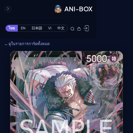
ANI-BOX
ปิด
ONE PIECE
ไทย
EN
日本語
VI
中文
ข้ามไปยังเนื้อหา
Cardgame
← ดูในรายการการ์ดทั้งหมด
Cardlist
Collection
Deck Builder
My-Collection
Deck Library
Deck Share
PREMIUM SERVICE
ทีวีออนไลน์
แนะนำรายการทีวี
อนิเมะ
ตารางออกอากาศอนิ