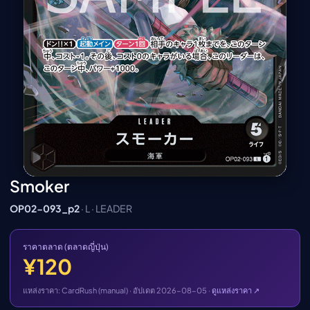
เมะ (คืนนี้)
ตารางออกอากาศอนิ
เมะ
Smoker
OP02-093_p2
· L · LEADER
ราคาตลาด (ตลาดญี่ปุ่น)
¥120
แหล่งราคา: CardRush (manual) · อัปเดต 2026-08-05 ·
ดูแหล่งราคา ↗