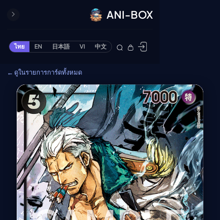
ANI-BOX
ปิด
ONE PIECE
ไทย
EN
日本語
VI
中文
ข้ามไปยังเนื้อหา
Cardgame
← ดูในรายการการ์ดทั้งหมด
Cardlist
Collection
Deck Builder
My-Collection
Deck Library
Deck Share
PREMIUM SERVICE
ทีวีออนไลน์
แนะนำรายการทีวี
อนิเมะ
ตารางออกอากาศอนิ