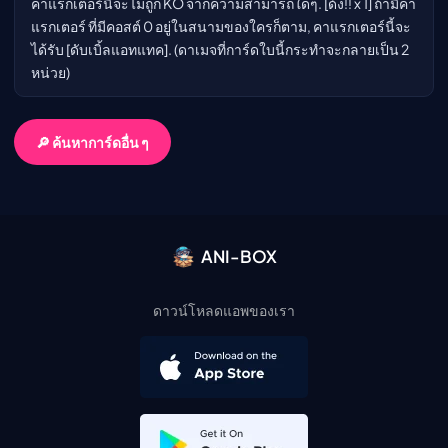
คาแรกเตอร์นี้จะไม่ถูก KO จากความสามารถใดๆ. [ด้ง!! x 1] ถ้ามีคา
แรกเตอร์ ที่มีคอสต์ 0 อยู่ในสนามของใครก็ตาม, คาแรกเตอร์นี้จะ
ได้รับ [ดับเบิ้ลแอทแทค]. (ดาเมจที่การ์ดใบนี้กระทำจะกลายเป็น 2
หน่วย)
🔎 ค้นหาการ์ดอื่น ๆ
ANI-BOX
ดาวน์โหลดแอพของเรา