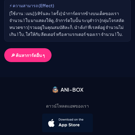
⚡ ความสามารถ (Effect)
[ใช้งาน : เมน] [เทิร์นละ 1 ครั้ง] นำการ์ดจากข้างบนเด็คของเรา
จำนวน 1 ใบ มาแสดงให้ดู, ถ้าการ์ดใบนั้น ระบุคำว่า [กลุ่มโจรสลัด
หนวดขาว] รวมอยู่ในคุณสมบัติละก็, นำ ด้ง!! ที่เรสต์อยู่ จำนวนไม่
เกิน 1 ใบ, ใส่ให้กับ ลีดเดอร์ หรือ คาแรกเตอร์ ของเรา จำนวน 1 ใบ.
🔎 ค้นหาการ์ดอื่น ๆ
ANI-BOX
ดาวน์โหลดแอพของเรา