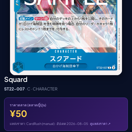
เมะ (คืนนี้)
ตารางออกอากาศอนิ
เมะ
Squard
ST22-007
· C · CHARACTER
ราคาตลาด (ตลาดญี่ปุ่น)
¥50
แหล่งราคา: CardRush (manual) · อัปเดต 2026-08-05 ·
ดูแหล่งราคา ↗