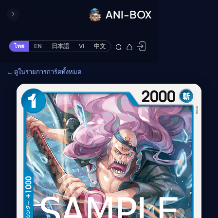
ANI-BOX
ปิด
ONE PIECE
ไทย
EN
日本語
VI
中文
ข้ามไปยังเนื้อหา
Cardgame
← ดูในรายการการ์ดทั้งหมด
Cardlist
Collection
Deck Builder
My-Collection
Deck Library
Deck Share
PREMIUM SERVICE
ทีวีออนไลน์
แนะนำรายการทีวี
อนิเมะ
ตารางออกอากาศอนิ