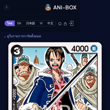
ANI-BOX
ปิด
ONE PIECE
ไทย
EN
日本語
VI
中文
ข้ามไปยังเนื้อหา
Cardgame
← ดูในรายการการ์ดทั้งหมด
Cardlist
Collection
Deck Builder
My-Collection
Deck Library
Deck Share
PREMIUM SERVICE
ทีวีออนไลน์
แนะนำรายการทีวี
อนิเมะ
ตารางออกอากาศอนิ