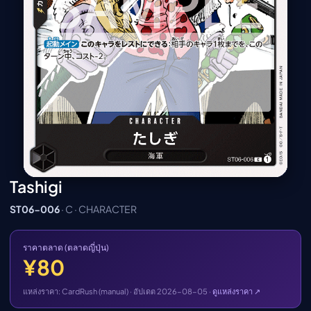
เมะ (คืนนี้)
ตารางออกอากาศอนิ
เมะ
Tashigi
ST06-006
· C · CHARACTER
ราคาตลาด (ตลาดญี่ปุ่น)
¥80
แหล่งราคา: CardRush (manual) · อัปเดต 2026-08-05 ·
ดูแหล่งราคา ↗