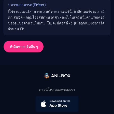
⚡ ความสามารถ (Effect)
[ใช้งาน : เมน] สามารถ เรสต์ คาแรกเตอร์นี้ : ถ้าลีดเดอร์ของเรา มี
คุณสมบัติ < กลุ่มโจรสลัดหนวดดำ > ละก็, ในเทิร์นนี้, คาแรกเตอร์
ของคู่แข่ง จำนวนไม่เกิน 1 ใบ, จะมีคอสต์ -3. [เมื่อถูก KO] จั่วการ์ด
จำนวน 1 ใบ.
🔎 ค้นหาการ์ดอื่น ๆ
ANI-BOX
ดาวน์โหลดแอพของเรา