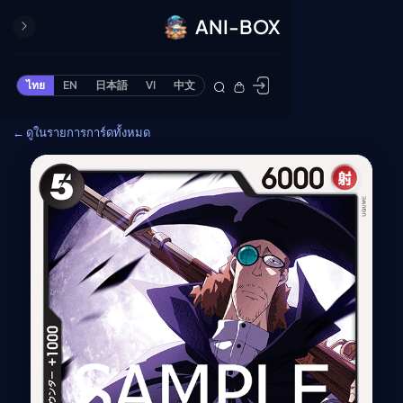
ANI-BOX
ปิด
ONE PIECE
ไทย
EN
日本語
VI
中文
ข้ามไปยังเนื้อหา
Cardgame
← ดูในรายการการ์ดทั้งหมด
Cardlist
Collection
Deck Builder
My-Collection
Deck Library
Deck Share
PREMIUM SERVICE
ทีวีออนไลน์
แนะนำรายการทีวี
อนิเมะ
ตารางออกอากาศอนิ