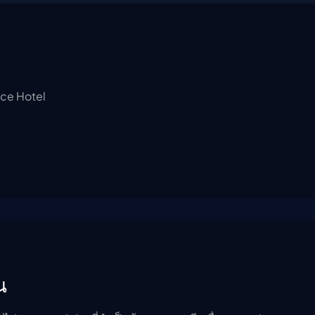
nce Hotel
น