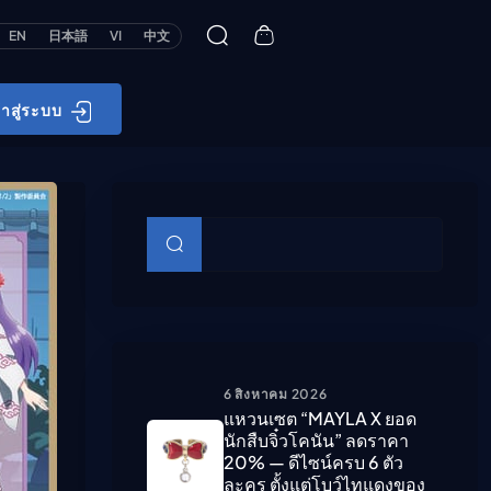
EN
日本語
VI
中文
้าสู่ระบบ
บทความย่อย
ค้นหา
6 สิงหาคม 2026
แหวนเซต “MAYLA X ยอด
นักสืบจิ๋วโคนัน” ลดราคา
20% — ดีไซน์ครบ 6 ตัว
ละคร ตั้งแต่โบว์ไทแดงของ