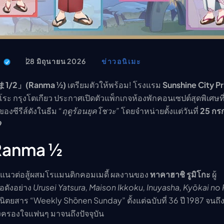
อนิเมะ
ตารางออกอากาศอนิเมะ (ค
ตารางออกอากาศอนิเมะ
t
28 มิถุนายน 2026
ข่าวอนิเมะ
1/2」(Ranma ½)
เตรียมตัวให้พร้อม! โรงแรม
Sunshine City P
ุโระ กรุงโตเกียว ประกาศเปิดตัวแพ็กเกจห้องพักคอนเซปต์สุดพิเศษท
ลกของซีรีส์ดังในธีม
“ฤดูร้อนยุคโชวะ”
โดยจำหน่ายตั้งแต่วันที่
25 กร
9
บ Ranma ½
ะแนวต่อสู้ผสมโรแมนติกคอมเมดี้ ผลงานของ
ทาคาฮาชิ รูมิโกะ
ผู้
อดังอย่าง
Urusei Yatsura, Maison Ikkoku, Inuyasha, Kyōkai no
นิตยสาร “Weekly Shōnen Sunday” ตั้งแต่ฉบับที่ 36 ปี 1987 จนถึงฉ
คงครองใจแฟนๆ มาจนถึงปัจจุบัน