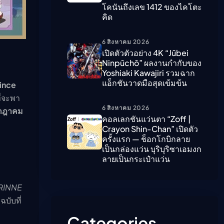
โคนันถึงเลข 1412 ของไคโตะ
คิด
ืนนี้)
6 สิงหาคม 2026
เปิดตัวตัวอย่าง 4K “Jūbei
Ninpūchō” ผลงานกำกับของ
Yoshiaki Kawajiri รวมฉาก
แอ็กชันวาดมือสุดเข้มข้น
rince
ี่จะพา
6 สิงหาคม 2026
กฎาคม
คอลเลกชันแว่นตา “Zoff |
Crayon Shin-Chan” เปิดตัว
ครั้งแรก — ช็อกโกบิกลาย
เป็นกล่องแว่น บุริบุริซาเอมงก
ลายเป็นกระเป๋าแว่น
 RINNE
บับที่
Categories