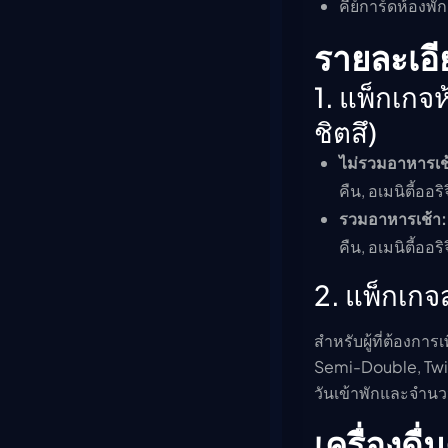
คีย์การ์ดห้องพั
รายละเอ
1. แพ็กเกจ
ชิตสึ)
ไม่รวมอาหารเช
คืน, อเมนิตี้ออร
รวมอาหารเช้า:
คืน, อเมนิตี้ออ
2. แพ็กเกจส
สำหรับผู้ที่ต้องกา
Semi-Double, Twin
วันเข้าพักและจำนวน
เครื่องด