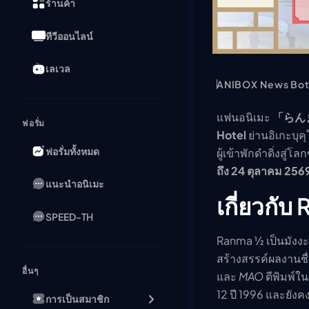
ร้านค้า
ทีวีออนไลน์
เลเวล
ANIBOX News Bo
แฟนอนิเมะ
「らんま
ฟอรั่ม
Hotel
ย่านอิเกะบุค
ฟอรั่มทั้งหมด
ผู้เข้าพักดำดิ่งสู่โ
ถึง 24 ตุลาคม 256
แนะนำอนิเมะ
เกี่ยวกั
SPEED-TH
Ranma ½ เป็นมังง
สร้างสรรค์ผลงานชื่
อื่นๆ
และ
MAO
ตีพิมพ์ใน
12 ปี 1996 และยัง
การเป็นสมาชิก