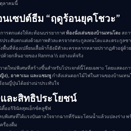
ุลาคมนี้
อนเซปต์ธีม “ฤดูร้อนยุคโชวะ”
ับการตกแต่งให้สะท้อนบรรยากาศ
ห้องนั่งเล่นของบ้านเทนโดะ
สถาน
ยการประดับตกแต่งด้วยภาพตัวละครจากตระกูลเทนโดะและตระกูลซ
ถึงพื้นที่ห้องเปลี่ยนเสื้อผ้าก็ยังมีตัวละครหลากหลายปรากฏตัวอยู่ด้ว
ไปด้วยกลิ่นอายของ Ranma ½ อย่างแท้จริง
พวาดใหม่พิเศษที่สร้างขึ้นสำหรับโปรเจกต์นี้โดยเฉพาะ โดยแสดงภ
หญิง), อาคาเนะ และแชมพู
กำลังเล่นดอกไม้ไฟในสวนของบ้านเทน
อนญี่ปุ่นได้อย่างน่าประทับใจ
และสิทธิประโยชน์
ตี้ออริจินัลสุดเอ็กซ์คลูซีฟ
แลบพิเศษที่ได้แรงบันดาลใจจากฉากที่รันมะโดนน้ำแล้วแปลงร่าง พ
ครื่องดื่ม