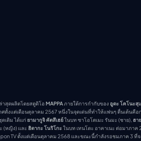
ล่าสุดผลิตโดยสตูดิโอ
MAPPA
ภายใต้การกำกับของ
อูดะ โคโนะสุ
ั้งแต่เดือนตุลาคม 2567 หนึ่งในจุดเด่นที่ทำให้แฟนๆ ตื่นเต้นคื
ดเดิม ได้แก่
ยามากูจิ คัตสึเฮย์
ในบท ซาโอโตเมะ รันมะ (ชาย),
ฮาย
ะ (หญิง) และ
ฮิดากะ โนริโกะ
ในบท เทนโดะ อาคาเนะ ต่อมาภาค 
on TV ตั้งแต่เดือนตุลาคม 2568 และขณะนี้กำลังรอชมภาค 3 ที่จะ