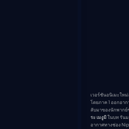
เวอร์ชันอนิเมะใหม่
โดยภาค 1 ออกอากาศต
ลับมาของนักพากย์ชุ
ระ เมงูมิ
ในบท รันม
อากาศทางช่อง Nipp