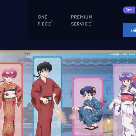
ปิด
ไทย
ONE
PREMIUM
PIECE
SERVICE
ONE PIECE
เข
Cardgame
Cardlist
Collection
Deck Builder
My-Collection
Deck Library
Deck Share
PREMIUM SERVICE
ทีวีออนไลน์
แนะนำรายการทีวี