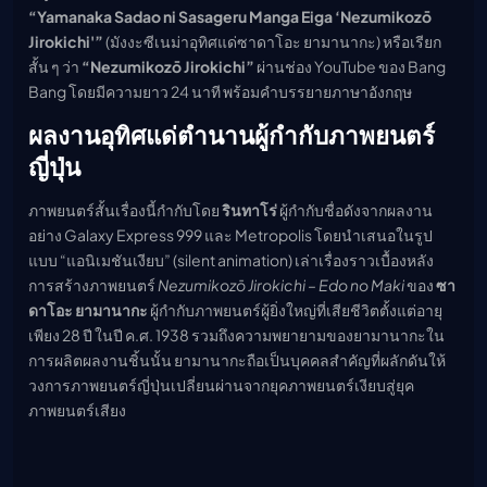
เมะ (คืนนี้)
“Yamanaka Sadao ni Sasageru Manga Eiga ‘Nezumikozō
ตารางออกอากาศอนิ
Jirokichi'”
(มังงะซีเนม่าอุทิศแด่ซาดาโอะ ยามานากะ) หรือเรียก
เมะ
สั้น ๆ ว่า
“Nezumikozō Jirokichi”
ผ่านช่อง YouTube ของ Bang
Bang โดยมีความยาว 24 นาที พร้อมคำบรรยายภาษาอังกฤษ
ผลงานอุทิศแด่ตำนานผู้กำกับภาพยนตร์
ญี่ปุ่น
ภาพยนตร์สั้นเรื่องนี้กำกับโดย
รินทาโร่
ผู้กำกับชื่อดังจากผลงาน
อย่าง Galaxy Express 999 และ Metropolis โดยนำเสนอในรูป
แบบ “แอนิเมชันเงียบ” (silent animation) เล่าเรื่องราวเบื้องหลัง
การสร้างภาพยนตร์
Nezumikozō Jirokichi – Edo no Maki
ของ
ซา
ดาโอะ ยามานากะ
ผู้กำกับภาพยนตร์ผู้ยิ่งใหญ่ที่เสียชีวิตตั้งแต่อายุ
เพียง 28 ปี ในปี ค.ศ. 1938 รวมถึงความพยายามของยามานากะใน
การผลิตผลงานชิ้นนั้น ยามานากะถือเป็นบุคคลสำคัญที่ผลักดันให้
วงการภาพยนตร์ญี่ปุ่นเปลี่ยนผ่านจากยุคภาพยนตร์เงียบสู่ยุค
ภาพยนตร์เสียง