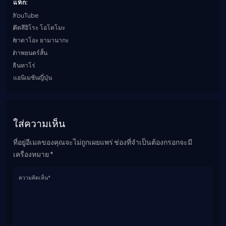
แท็ก:
YouTube
คัตสึฮิโระ โอโตโมะ
ซาดาโอะ ยามานากะ
ภาพยนตร์สั้น
รินทาโร่
แอนิเมชันญี่ปุ่น
ใส่ความเห็น
ที่อยู่อีเมลของคุณจะไม่ถูกเผยแพร่ ช่องที่จำเป็นต้องกรอกจะมี
เครื่องหมาย *
ความคิดเห็น*