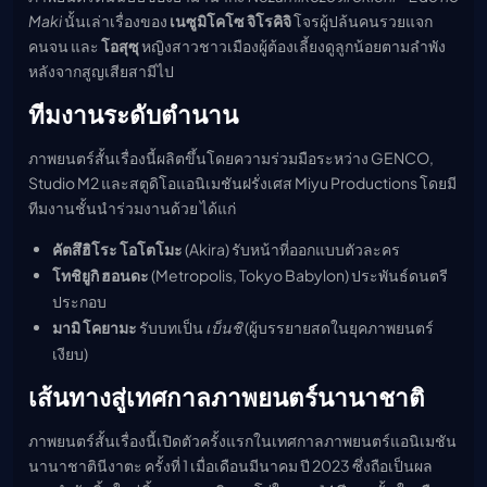
Maki
นั้นเล่าเรื่องของ
เนซูมิโคโซ จิโรคิจิ
โจรผู้ปล้นคนรวยแจก
คนจน และ
โอสุซุ
หญิงสาวชาวเมืองผู้ต้องเลี้ยงดูลูกน้อยตามลำพัง
หลังจากสูญเสียสามีไป
ทีมงานระดับตำนาน
ภาพยนตร์สั้นเรื่องนี้ผลิตขึ้นโดยความร่วมมือระหว่าง GENCO,
Studio M2 และสตูดิโอแอนิเมชันฝรั่งเศส Miyu Productions โดยมี
ทีมงานชั้นนำร่วมงานด้วย ได้แก่
คัตสึฮิโระ โอโตโมะ
(Akira) รับหน้าที่ออกแบบตัวละคร
โทชิยูกิ ฮอนดะ
(Metropolis, Tokyo Babylon) ประพันธ์ดนตรี
ประกอบ
มามิ โคยามะ
รับบทเป็น
เบ็นชิ
(ผู้บรรยายสดในยุคภาพยนตร์
เงียบ)
เส้นทางสู่เทศกาลภาพยนตร์นานาชาติ
ภาพยนตร์สั้นเรื่องนี้เปิดตัวครั้งแรกในเทศกาลภาพยนตร์แอนิเมชัน
นานาชาตินีงาตะ ครั้งที่ 1 เมื่อเดือนมีนาคม ปี 2023 ซึ่งถือเป็นผล