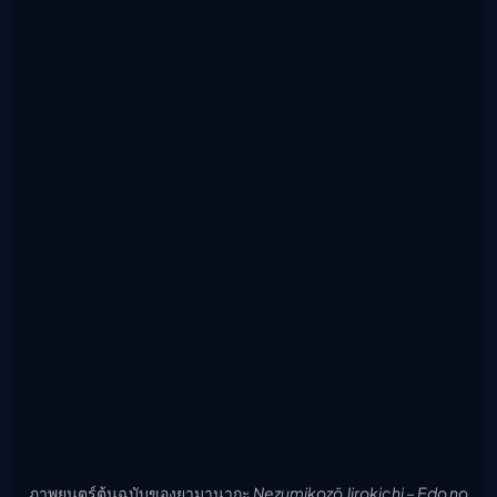
ภาพยนตร์ต้นฉบับของยามานากะ
Nezumikozō Jirokichi – Edo no