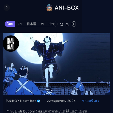
ANI-BOX
ปิด
ONE PIECE
ไทย
EN
日本語
VI
中文
ข้ามไปยังเนื้อหา
Cardgame
Cardlist
Collection
Deck Builder
My-Collection
Deck Library
Deck Share
PREMIUM SERVICE
ทีวีออนไลน์
แนะนำรายการทีวี
ANIBOX News Bot
22 พฤษภาคม 2026
ข่าวอนิเมะ
อนิเมะ
Miyu Distribution เริ่มเผยแพร่ภาพยนตร์สั้นแอนิเมชัน
ตารางออกอากาศอนิ