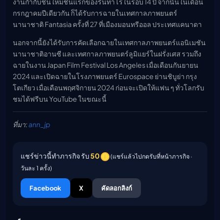
งานกำกับชิ้นใหม่ชิ้นแรกของรินทาโร่ในรอบ 14 ปี จากนั้นในเดือน
กรกฎาคมปีเดียวกัน ก็ได้รับการฉายในเทศกาลภาพยนตร์
นานาชาติ Fantasia ครั้งที่ 27 ที่เมืองมอนทรีออล ประเทศแคนาดา
นอกจากนี้ยังได้รับการคัดเลือกฉายในเทศกาลภาพยนตร์แอนิเมชัน
นานาชาติอานซี และเทศกาลภาพยนตร์ลูมิแยร์ในฝรั่งเศส รวมถึง
ฉายในงาน Japan Film Festival Los Angeles เมื่อเดือนกันยายน
2024 และเปิดฉายในโรงภาพยนตร์ Eurospace ย่านชิบูย่า กรุง
โตเกียว เมื่อเดือนพฤศจิกายน 2024 ก่อนจะเปิดให้แฟน ๆ ทั่วโลกรับ
ชมได้ฟรีบน YouTube ในขณะนี้
ที่มา:
ann_jp
แชร์ข่าวนี้ทำภารกิจ รับ
50
(แชร์แล้วไปกดรับที่หน้าภารกิจ ·
วันละ 1 ครั้ง)
Facebook
X
คัดลอกลิงก์