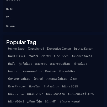
ข่าวอนิเมะ
มังงะ
รีวิว
อีเวนต์
Popular Tag
Anime Expo
Crunchyroll
Detective Conan
Jujutsu Kaisen
KADOKAWA
MAPPA
Netflix
One Piece
Science SARU
กันดั้ม
กูดส์อนิเมะ
ของสะสม
ของสะสมอนิเมะ
ข่าวอนิเมะ
คอลแลบ
คอลแลบอนิเมะ
นักพากย์
นักพากย์เสียง
นิทรรศการอนิเมะ
ฟิกเกอร์
ภาพยนตร์อนิเมะ
มังงะ
มังงะดัดแปลง
มังงะใหม่
สินค้าอนิเมะ
อนิเมะ 2025
อนิเมะ 2026
อนิเมะ 2027
อนิเมะคลาสสิก
อนิเมะซัมเมอร์ 2026
อนิเมะซีซัน 2
อนิเมะญี่ปุ่น
อนิเมะทีวี
อนิเมะภาพยนตร์