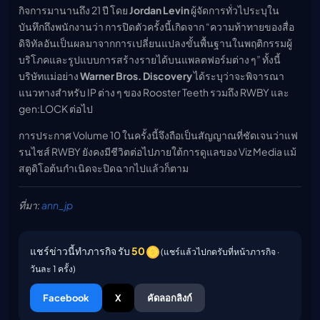
กิจการมานานถึง 21 ปี โดย
Jordan Levin
ผู้จัดการทั่วไประบุใน
บันทึกถึงพนักงานว่า การปิดตัวครั้งนี้เกิดจาก “ความท้าทายของสื่อ
ดิจิทัลอันเป็นผลมาจากการเปลี่ยนแปลงขั้นพื้นฐานในพฤติกรรมผู้
บริโภคและรูปแบบการสร้างรายได้บนแพลตฟอร์มต่าง ๆ” ทั้งนี้
บริษัทแม่อย่าง
Warner Bros. Discovery
ได้ระบุว่าจะพิจารณา
แนวทางสำหรับ IP ต่าง ๆ ของ Rooster Teeth รวมถึง RWBY และ
gen:LOCK ต่อไป
การประกาศ Volume 10 ในครั้งนี้จึงถือเป็นสัญญาณที่ชัดเจนว่าแฟ
รนไชส์ RWBY ยังคงมีชีวิตต่อไปภายใต้การดูแลของ Viz Media แม้
สตูดิโอต้นกำเนิดจะปิดฉากไปแล้วก็ตาม
ที่มา:
ann_jp
แชร์ข่าวนี้ทำภารกิจ รับ
50
(แชร์แล้วไปกดรับที่หน้าภารกิจ ·
วันละ 1 ครั้ง)
Facebook
X
คัดลอกลิงก์