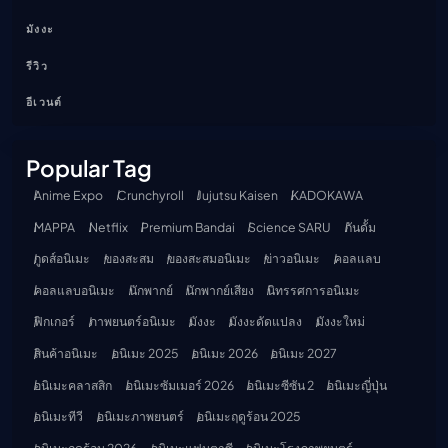
มังงะ
รีวิว
อีเวนต์
Popular Tag
Anime Expo
Crunchyroll
Jujutsu Kaisen
KADOKAWA
MAPPA
Netflix
Premium Bandai
Science SARU
กันดั้ม
กูดส์อนิเมะ
ของสะสม
ของสะสมอนิเมะ
ข่าวอนิเมะ
คอลแลบ
คอลแลบอนิเมะ
นักพากย์
นักพากย์เสียง
นิทรรศการอนิเมะ
ฟิกเกอร์
ภาพยนตร์อนิเมะ
มังงะ
มังงะดัดแปลง
มังงะใหม่
สินค้าอนิเมะ
อนิเมะ 2025
อนิเมะ 2026
อนิเมะ 2027
อนิเมะคลาสสิก
อนิเมะซัมเมอร์ 2026
อนิเมะซีซัน 2
อนิเมะญี่ปุ่น
อนิเมะทีวี
อนิเมะภาพยนตร์
อนิเมะฤดูร้อน 2025