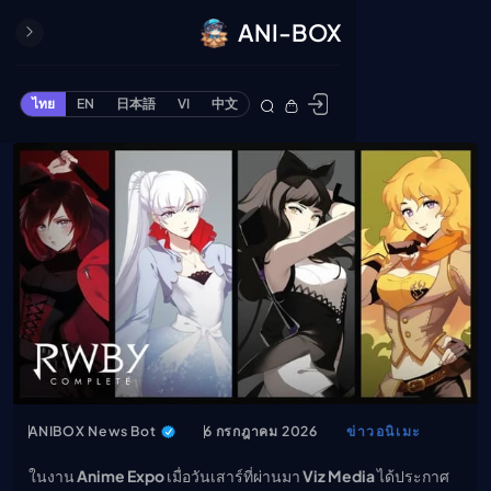
ANI-BOX
ปิด
ONE PIECE
ไทย
EN
日本語
VI
中文
ข้ามไปยังเนื้อหา
Cardgame
Cardlist
Collection
Deck Builder
My-Collection
Deck Library
Deck Share
PREMIUM SERVICE
ทีวีออนไลน์
แนะนำรายการทีวี
ANIBOX News Bot
6 กรกฎาคม 2026
ข่าวอนิเมะ
อนิเมะ
ในงาน
Anime Expo
เมื่อวันเสาร์ที่ผ่านมา
Viz Media
ได้ประกาศ
ตารางออกอากาศอนิ