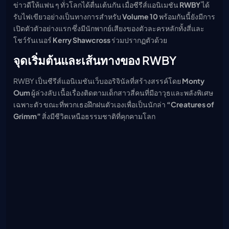
ข่าวดีให้แฟน ๆ ทั่วโลกได้ตื่นเต้นกัน เมื่อซีรีส์แอนิเมชัน
RWBY
ได้
เมะ (คืนนี้)
รับไฟเขียวอย่างเป็นทางการสำหรับ
Volume 10
พร้อมกันนี้ยังมีการ
ตารางออกอากาศอนิ
เมะ
เปิดตัวตัวอย่างแรก ซึ่งมีนักพากย์เสียงของตัวละครหลักทั้งสี่และ
โชว์รันเนอร์
Kerry Shawcross
ร่วมปรากฏตัวด้วย
จุดเริ่มต้นและเส้นทางของ RWBY
RWBY เป็นซีรีส์แอนิเมชันเว็บออริจินัลที่สร้างสรรค์โดย
Monty
Oum
ผู้ล่วงลับ เนื้อเรื่องติดตามเด็กสาวสี่คนที่มีอาวุธและพลังพิเศษ
เฉพาะตัว ขณะที่พวกเธอฝึกฝนตัวเองเพื่อเป็นนักล่า
“Creatures of
Grimm”
สิ่งมีชีวิตเหนือธรรมชาติที่คุกคามโลก