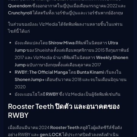
Queendom
ซึ่งออกอากาศในญี่ปุ่นเมื่อเดือนกรกฎาคม 2022 และ
Crunchyroll
ได้สตรีมทั้งเวอร์ชันญี่ปุ่นและเวอร์ชันพากย์อังกฤษ
ในส่วนของมังงะ Viz Media ได้จัดพิมพ์ผลงานหลายชิ้นในแฟรน
ไชส์นี้ ได้แก่
มังงะดัดแปลงโดย
Shirow Miwa
ตีพิมพ์ในนิตยสาร
Ultra
Jump
ของ Shueisha ตั้งแต่เดือนพฤศจิกายน 2015 ถึงกุมภาพันธ์
2017 และ Viz Media นำมาตีพิมพ์ในนิตยสาร
Weekly Shonen
Jump
ฉบับภาษาอังกฤษตั้งแต่เดือนตุลาคม 2017
RWBY: The Official Manga
โดย
Bunta Kinami
เริ่มลงใน
Shonen Jump+
เดือนธันวาคม 2018 และจบในเดือนมิถุนายน
2020
มังงะแอนโธโลยี
RWBY
ซึ่ง Viz Media เป็นผู้จัดพิมพ์เช่นกัน
Rooster Teeth ปิดตัว และอนาคตของ
RWBY
เมื่อเดือนมีนาคม 2024
Rooster Teeth
สตูดิโอผู้ผลิตซีรีส์ชื่อดัง
อย่าง RWBY และ
gen:LOCK
ได้ประกาศปิดตัวลงหลังดำเนิน