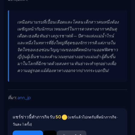
เหนือสนามรบที่เปื้อนเลือดและโคลน เด็กสาวคนหนึ่งต้อง
เผชิญหน้ากับนักรบเวทมนตร์ในการดวลทางอากาศอันดุ
เดือด เธอคือ ทันย่า เดกูเรชาฟฟ์ — ปีศาจแห่งแม่น้ำไรน์
และหนึ่งในทหารที่ยิ่งใหญ่ที่สุดของจักรวรรดิ แต่ภายใน
จิตใจของเธอซ่อนวิญญาณของอดีตพนักงานออฟฟิศชาว
ญี่ปุ่นผู้เย็นชาและคำนวณทุกอย่างอย่างแม่นยำ ผู้ตื่นขึ้น
มาในโลกที่ฉีกขาดด้วยสงคราม ทันย่าจะทำทุกอย่างเพื่อ
ความอยู่รอด แม้ต้องหาทางออกจากปากกระบอกปืน!
ที่มา:
ann_jp
แชร์ข่าวนี้ทำภารกิจ รับ
50
(แชร์แล้วไปกดรับที่หน้าภารกิจ ·
วันละ 1 ครั้ง)