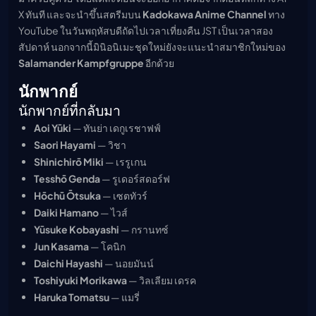
X ทันที และจะนำขึ้นสตรีมบน
Kadokawa Anime Channel
ทาง
YouTube ในวันพฤหัสบดีถัดไปเวลาเที่ยงคืน JST เป็นเวลาสอง
สัปดาห์ นอกจากนี้มินิอนิเมะชุดใหม่ยังจะแนะนำสมาชิกใหม่ของ
Salamander Kampfgruppe
อีกด้วย
นักพากย์
นักพากย์ที่กลับมา
Aoi Yūki
— ทันย่า เดกูเรชาฟฟ์
Saori Hayami
— วิชา
Shinichirō Miki
— เรรูเกน
Tesshō Genda
— รูเดอร์สดอร์ฟ
Hōchū Ōtsuka
— เซตทัวร์
Daiki Hamano
— ไวส์
Yūsuke Kobayashi
— กรานทซ์
Jun Kasama
— โคนิก
Daichi Hayashi
— นอยมันน์
Toshiyuki Morikawa
— วิลเลียม เดรค
Haruka Tomatsu
— แมรี่