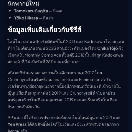
นักพากย์ใหม่
Tomokazu Sugita
— มิเคล
Yōko Hikasa
— ลิลย่า
ข้อมูลเพิ่มเติมเกี่ยวกับซีรีส์
ไลต์โนเวลต้นฉบับเริ่มตีพิมพ์ในปี 2013 และ Kadokawa ได้ออกเล่ม
ที่ 14 ในเดือนกันยายน 2023 ส่วนมังงะดัดแปลงโดย
Chika Tōjō
ซึ่ง
เริ่มลงใน Monthly Comp Ace ตั้งแต่ปี 2016 นั้น ล่าสุด Kadokawa
ออกเล่มที่ 34 เมื่อวันที่ 26 มีนาคมที่ผ่านมา
อนิเมะซีซันแรกออกอากาศในเดือนมกราคม 2017 โดย
Crunchyroll สตรีมพร้อมออกอากาศ และ Funimation สตรีม
เวอร์ชันพากย์อังกฤษ นอกจากนี้ยังมีภาพยนตร์อนิเมะที่เข้าฉายใน
ญี่ปุ่นเมื่อเดือนกุมภาพันธ์ 2019 และ Crunchyroll นำไปฉายใน
สหรัฐอเมริกาในเดือนพฤษภาคม 2019 ก่อนจะเริ่มสตรีมในเดือน
กันยายนปีเดียวกัน
ซีซันสองนี้ได้รับการประกาศครั้งแรกในเดือนมิถุนายน 2021 และ
Yen Press
ได้ลิขสิทธิ์ทั้งไลต์โนเวลและมังงะสำหรับตลาดภาษา
อังกฤษแล้ว