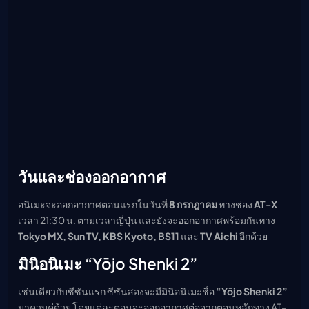
วันและช่องออกอากาศ
อนิเมะจะออกอากาศตอนแรกในวันที่
8 กรกฎาคม
ทางช่อง
AT-X
เวลา 21:30 น. ตามเวลาญี่ปุ่น และยังจะออกอากาศพร้อมกันทาง
Tokyo MX, Sun TV, KBS Kyoto, BS11
และ
TV Aichi
อีกด้วย
มินิอนิเมะ “Yōjo Shenki 2”
เช่นเดียวกับซีซันแรก ซีซันสองจะมีมินิอนิเมะชื่อ
“Yōjo Shenki 2”
มาควบคู่ด้วย โดยแต่ละตอนจะออกอากาศต่อจากตอนหลักทาง AT-