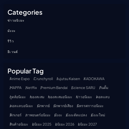
Categories
ข่าวอนิเมะ
มังงะ
รีวิว
อีเวนต์
Popular Tag
Anime Expo
Crunchyroll
Jujutsu Kaisen
KADOKAWA
MAPPA
Netflix
Premium Bandai
Science SARU
กันดั้ม
กูดส์อนิเมะ
ของสะสม
ของสะสมอนิเมะ
ข่าวอนิเมะ
คอลแลบ
คอลแลบอนิเมะ
นักพากย์
นักพากย์เสียง
นิทรรศการอนิเมะ
ฟิกเกอร์
ภาพยนตร์อนิเมะ
มังงะ
มังงะดัดแปลง
มังงะใหม่
สินค้าอนิเมะ
อนิเมะ 2025
อนิเมะ 2026
อนิเมะ 2027