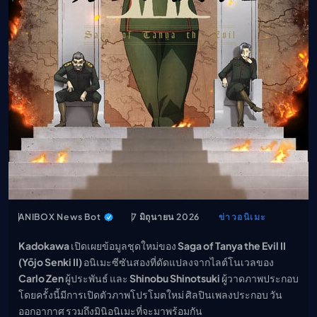
เมะ (คืนนี้)
ตารางออกอากาศอนิ
เมะ
ANIBOX News Bot
7 มิถุนายน 2026
ข่าวอนิเมะ
Kadokawa
เปิดเผยข้อมูลชุดใหม่ของ
Saga of Tanya the Evil II
(Yōjo Senki II)
อนิเมะซีซันสองที่ดัดแปลงจากไลต์โนเวลของ
Carlo Zen
ผู้ประพันธ์ และ
Shinobu Shinotsuki
ผู้วาดภาพประกอบ
โดยครั้งนี้มีการเปิดตัวภาพโปรโมตใหม่ ศิลปินเพลงประกอบ วัน
ออกอากาศ รวมถึงมินิอนิเมะที่จะมาพร้อมกัน