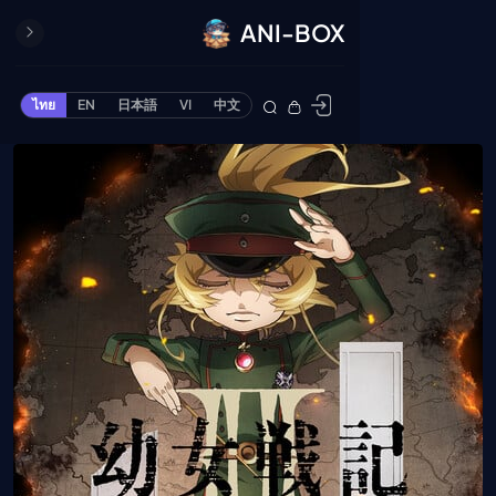
ANI-BOX
ปิด
ONE PIECE
ไทย
EN
日本語
VI
中文
ข้ามไปยังเนื้อหา
Cardgame
Cardlist
Collection
Deck Builder
My-Collection
Deck Library
Deck Share
PREMIUM SERVICE
ทีวีออนไลน์
แนะนำรายการทีวี
อนิเมะ
ตารางออกอากาศอนิ