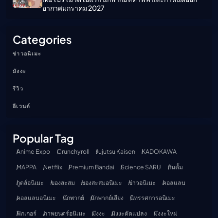
อากาศมกราคม 2027
Categories
ข่าวอนิเมะ
มังงะ
รีวิว
อีเวนต์
Popular Tag
Anime Expo
Crunchyroll
Jujutsu Kaisen
KADOKAWA
MAPPA
Netflix
Premium Bandai
Science SARU
กันดั้ม
กูดส์อนิเมะ
ของสะสม
ของสะสมอนิเมะ
ข่าวอนิเมะ
คอลแลบ
คอลแลบอนิเมะ
นักพากย์
นักพากย์เสียง
นิทรรศการอนิเมะ
ฟิกเกอร์
ภาพยนตร์อนิเมะ
มังงะ
มังงะดัดแปลง
มังงะใหม่