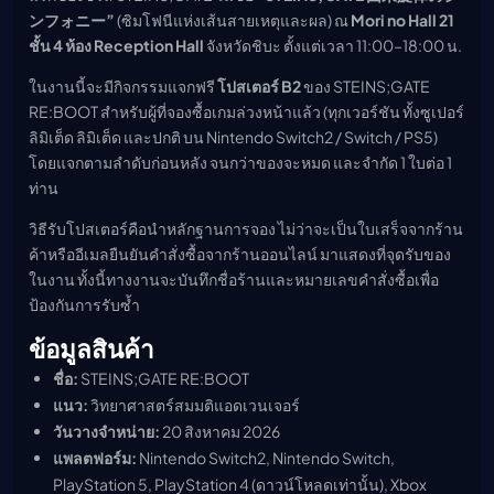
ンフォニー”
(ซิมโฟนีแห่งเส้นสายเหตุและผล) ณ
Mori no Hall 21
ชั้น 4 ห้อง Reception Hall
จังหวัดชิบะ ตั้งแต่เวลา 11:00–18:00 น.
ในงานนี้จะมีกิจกรรมแจกฟรี
โปสเตอร์ B2
ของ STEINS;GATE
RE:BOOT สำหรับผู้ที่จองซื้อเกมล่วงหน้าแล้ว (ทุกเวอร์ชัน ทั้งซูเปอร์
ลิมิเต็ด ลิมิเต็ด และปกติ บน Nintendo Switch2 / Switch / PS5)
โดยแจกตามลำดับก่อนหลัง จนกว่าของจะหมด และจำกัด 1 ใบต่อ 1
ท่าน
วิธีรับโปสเตอร์คือนำหลักฐานการจอง ไม่ว่าจะเป็นใบเสร็จจากร้าน
ค้าหรืออีเมลยืนยันคำสั่งซื้อจากร้านออนไลน์ มาแสดงที่จุดรับของ
ในงาน ทั้งนี้ทางงานจะบันทึกชื่อร้านและหมายเลขคำสั่งซื้อเพื่อ
ป้องกันการรับซ้ำ
ข้อมูลสินค้า
ชื่อ:
STEINS;GATE RE:BOOT
แนว:
วิทยาศาสตร์สมมติแอดเวนเจอร์
วันวางจำหน่าย:
20 สิงหาคม 2026
แพลตฟอร์ม:
Nintendo Switch2, Nintendo Switch,
PlayStation 5, PlayStation 4 (ดาวน์โหลดเท่านั้น), Xbox