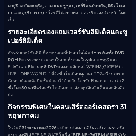
มายูริ, มากิเสะ คุริสุ, อามาเนะ ซูซุฮะ, เฟย์ริส นยันนยัน, คิริว โมเอ
กะ
และ
อุรุชิบาระ รุกะ
ใครที่ไม่อยากพลาดควรรีบจองล่วงหน้าโดย
เร็ว
รายละเอียดของแถมเวอร์ชันลิมิเต็ดและซู
เปอร์ลิมิเต็ด
สำหรับเวอร์ชันลิมิเต็ด ของแถมที่น่าสนใจได้แก่
ซาวด์แทร็ก DVD-
ROM
ที่บรรจุเพลงประกอบในเกมทั้งหมดในรูปแบบ mp3 และ
FLAC และ
Blu-ray & DVD
ของงานอีเวนต์ “STEINS;GATE 15th
LIVE – ONE WORLD -” ที่จัดขึ้นในเดือนตุลาคม 2024 ซึ่งรวบรวม
นักพากย์และศิลปินชั้นนำมาไว้ด้วยกัน โดยบันทึกความยาวกว่า
2
ชั่วโมง 30 นาที
พร้อมซับไตเติลภาษาอังกฤษ จีนตัวเต็ม และจีนตัว
ย่อ
กิจกรรมพิเศษในคอนเสิร์ตออร์เคสตรา 31
พฤษภาคม
ในวันที่
31 พฤษภาคม 2026
จะมีการจัดคอนเสิร์ตออร์เคสตราครั้ง
แรกของซีรีส์ STEINS;GATE ในชื่อ
“STEINS;GATE 因果旋律のシ