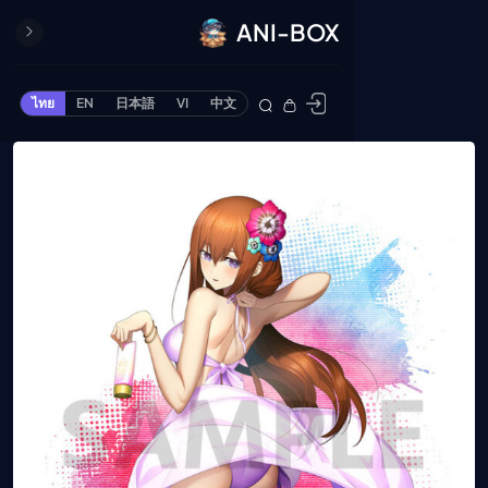
ANI-BOX
ปิด
ONE PIECE
ไทย
EN
日本語
VI
中文
ข้ามไปยังเนื้อหา
Cardgame
Cardlist
Collection
Deck Builder
My-Collection
Deck Library
Deck Share
PREMIUM SERVICE
ทีวีออนไลน์
แนะนำรายการทีวี
อนิเมะ
ตารางออกอากาศอนิ