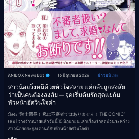
ANIBOX News Bot
16 มิถุนายน 2026
ข่าวอนิเมะ
สาวน้อยวิ่งหนีด้วยหัวใจสลาย แต่กลับถูกสงสัย
ว่าเป็นคนต้องสงสัย — จุดเริ่มต้นรักสุดแย่กับ
หัวหน้าอัศวินใจดำ
มังงะ “騎士団長！ 私は不審者ではありません！ THE COMIC”
เล่ม 1 วางจำหน่ายแล้ววันนี้ 15 มิถุนายน เล่าเรื่องรักสุดป่วนระหว่าง
สาวน้อยตระกูลเคานต์กับหัวหน้าอัศวินใจดำ
แท็ก: