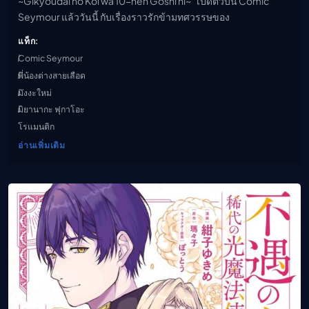
~Gikyoudai no Koi wa 10-nen Goshi ni~” เปิดตัวบน Comic
Seymour แล้ววันนี้ กับเรื่องราวรักข้ามทศวรรษของ
แท็ก:
Comic Seymour
พี่น้องต่างสายเลือด
มังงะใหม่
มิยานากะ ฟุกาโอะ
โรแมนติก
อ่านเพิ่มเติม