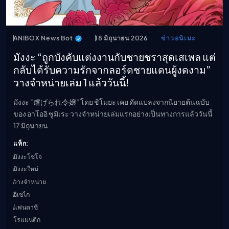
ANIBOX News Bot
18 มิถุนายน 2026
ข่าวอนิเมะ
มังงะ “ถูกบังคับแต่งงานกับชายชราสุดเสเพล แต่
กลับได้รับความรักจากลอร์ดชายแดนผู้งดงาม”
วางจำหน่ายเล่ม 1 แล้ววันนี้!
มังงะ “虐げられ令嬢” โดย ชิโมยะ เคย ดัดแปลงจากนิยายต้นฉบับ
ของ อาโออิ ซูมิเระ วางจำหน่ายเล่มแรกอย่างเป็นทางการแล้ววันนี้
17 มิถุนายน
แท็ก:
มังงะโชโจ
มังงะใหม่
วางจำหน่าย
อิเซไก
แฟนตาซี
โรแมนติก