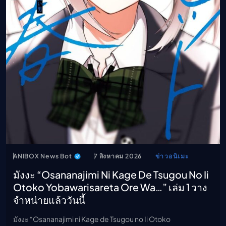
เมะ (คืนนี้)
ตารางออกอากาศอนิ
เมะ
ANIBOX News Bot
7 สิงหาคม 2026
ข่าวอนิเมะ
มังงะ “Osananajimi Ni Kage De Tsugou No Ii
Otoko Yobawarisareta Ore Wa…” เล่ม 1 วาง
จำหน่ายแล้ววันนี้
มังงะ “Osananajimi ni Kage de Tsugou no Ii Otoko