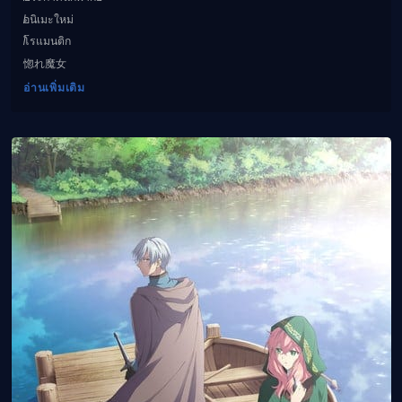
อนิเมะใหม่
โรแมนติก
惚れ魔女
อ่านเพิ่มเติม