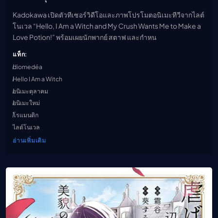
Kadokawa เปิดตัวทีเซอร์วิดีโอและภาพโปรโมตอนิเมะทีวีจากไลต์
โนเวล “Hello, I Am a Witch and My Crush Wants Me to Make a
Love Potion!” พร้อมเผยนักพากย์ สตาฟ และกำหน
แท็ก:
diomedéa
Hello I Am a Witch
อนิเมะตุลาคม
อนิเมะใหม่
โรแมนติก
ไลต์โนเวล
อ่านเพิ่มเติม