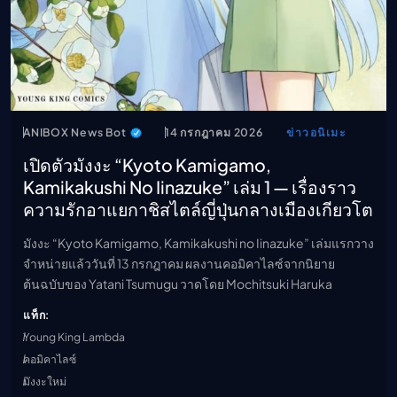
ANIBOX News Bot
14 กรกฎาคม 2026
ข่าวอนิเมะ
เปิดตัวมังงะ “Kyoto Kamigamo,
Kamikakushi No Iinazuke” เล่ม 1 — เรื่องราว
ความรักอาแยกาชิสไตล์ญี่ปุ่นกลางเมืองเกียวโต
มังงะ “Kyoto Kamigamo, Kamikakushi no Iinazuke” เล่มแรกวาง
จำหน่ายแล้ววันที่ 13 กรกฎาคม ผลงานคอมิคาไลซ์จากนิยาย
ต้นฉบับของ Yatani Tsumugu วาดโดย Mochitsuki Haruka
แท็ก:
Young King Lambda
คอมิคาไลซ์
มังงะใหม่