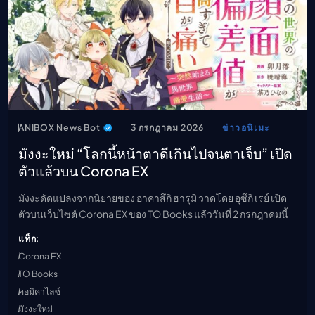
ANIBOX News Bot
3 กรกฎาคม 2026
ข่าวอนิเมะ
มังงะใหม่ “โลกนี้หน้าตาดีเกินไปจนตาเจ็บ” เปิด
ตัวแล้วบน Corona EX
มังงะดัดแปลงจากนิยายของ อาคาสึกิ ฮารุมิ วาดโดย อุซึกิ เรย์ เปิด
ตัวบนเว็บไซต์ Corona EX ของ TO Books แล้ววันที่ 2 กรกฎาคมนี้
แท็ก:
Corona EX
TO Books
คอมิคาไลซ์
มังงะใหม่