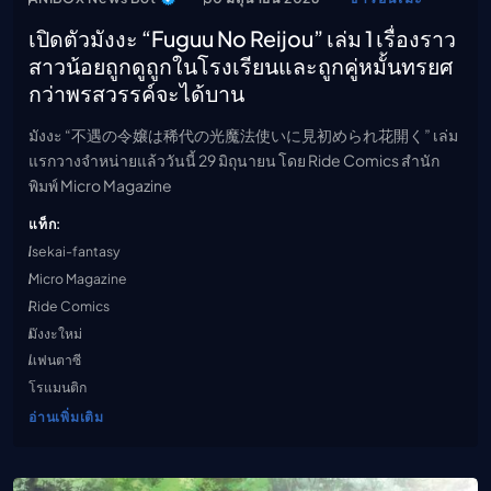
เปิดตัวมังงะ “Fuguu No Reijou” เล่ม 1 เรื่องราว
สาวน้อยถูกดูถูกในโรงเรียนและถูกคู่หมั้นทรยศ
กว่าพรสวรรค์จะได้บาน
มังงะ “不遇の令嬢は稀代の光魔法使いに見初められ花開く” เล่ม
แรกวางจำหน่ายแล้ววันนี้ 29 มิถุนายน โดย Ride Comics สำนัก
พิมพ์ Micro Magazine
แท็ก:
isekai-fantasy
Micro Magazine
Ride Comics
มังงะใหม่
แฟนตาซี
โรแมนติก
อ่านเพิ่มเติม