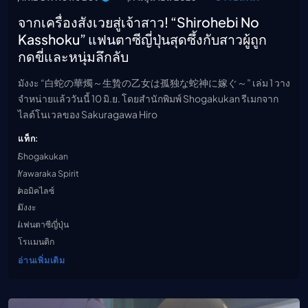
จากเครื่องสังเวยสู่เจ้าสาว! “Shirohebi No
Kasshoku” แฟนตาซีญี่ปุ่นสุดซึ้งกับสาวผู้ถูก
กดขี่และหนุ่มลึกลับ
มังงะ “白蛇の華燭～生贄の乙女は孤独な蛇神に嫁ぐ～” เล่ม 1 วาง
จำหน่ายแล้ววันนี้ 10 มิ.ย. โดยสำนักพิมพ์ Shogakukan รีเมกจาก
ไลต์โนเวลของ Sakuragawa Hiro
แท็ก:
Shogakukan
Yawaraka Spirit
คอมิคไลซ์
มังงะ
แฟนตาซีญี่ปุ่น
โรแมนติก
อ่านเพิ่มเติม