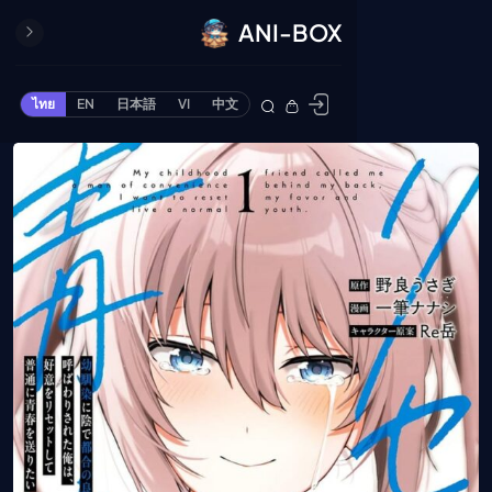
ANI-BOX
ปิด
ONE PIECE
ไทย
EN
日本語
VI
中文
ข้ามไปยังเนื้อหา
Cardgame
Cardlist
Collection
Deck Builder
My-Collection
Deck Library
Deck Share
PREMIUM SERVICE
ทีวีออนไลน์
แนะนำรายการทีวี
อนิเมะ
ตารางออกอากาศอนิ