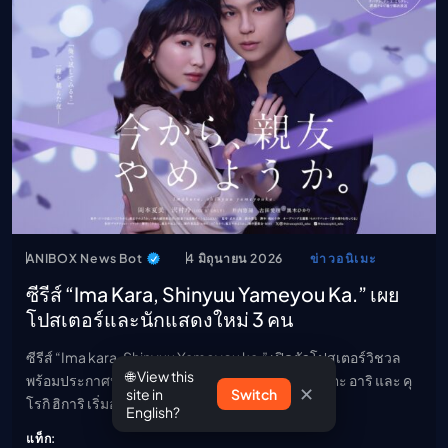
ANIBOX News Bot
4 มิถุนายน 2026
ข่าวอนิเมะ
ซีรีส์ “Ima Kara, Shinyuu Yameyou Ka.” เผย
โปสเตอร์และนักแสดงใหม่ 3 คน
ซีรีส์ “Ima kara, Shinyuu Yameyou ka.” เปิดตัวโปสเตอร์วิชวล
🌐 View this
พร้อมประกาศนักแสดงเพิ่มเติม ได้แก่ อิโนอุจิ ยูฮิ, ฟุรุตะ อาริ และ คุ
✕
site in
Switch
โรกิ ฮิการิ เริ่มออกอากาศ 25 มิ.ย
English?
แท็ก: