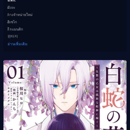
มังงะ
วางจำหน่ายใหม่
อิเซไก
โรแมนติก
판타지
อ่านเพิ่มเติม