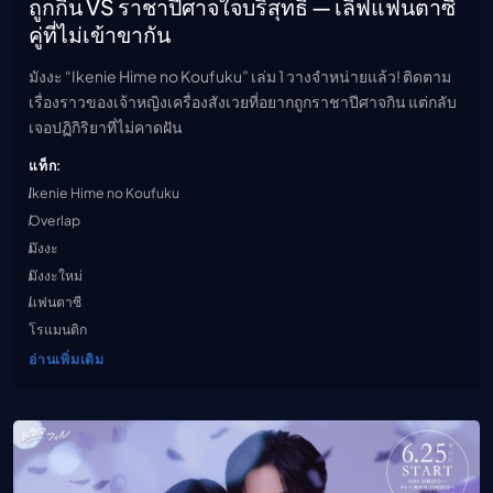
ถูกกิน VS ราชาปีศาจใจบริสุทธิ์ — เลิฟแฟนตาซี
คู่ที่ไม่เข้าขากัน
มังงะ “Ikenie Hime no Koufuku” เล่ม 1 วางจำหน่ายแล้ว! ติดตาม
เรื่องราวของเจ้าหญิงเครื่องสังเวยที่อยากถูกราชาปีศาจกิน แต่กลับ
เจอปฏิกิริยาที่ไม่คาดฝัน
แท็ก:
Ikenie Hime no Koufuku
Overlap
มังงะ
มังงะใหม่
แฟนตาซี
โรแมนติก
อ่านเพิ่มเติม