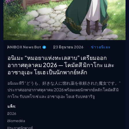
ANIBOX News Bot
23 มิถุนายน 2026
ข่าวอนิเมะ
อนิเมะ “หมอยาแห่งทะเลสาบ” เตรียมออก
อากาศตุลาคม 2026 — โคมัตสึ มิกาโกะ และ
อาซาอุเอะ โยเฮ เป็นนักพากย์หลัก
อนิเมะทีวี “どうも、好きな人に惚れ薬を依頼された魔女です。”
ประกาศออกอากาศตุลาคม 2026 พร้อมเผยนักพากย์หลัก โคมัตสึ มิ
กาโกะ รับบทโรเซ่ และ อาซาอุเอะ โยเฮ รับบทฮาริจู
แท็ก:
2026
diomedéa
ประกาศนักพากย์