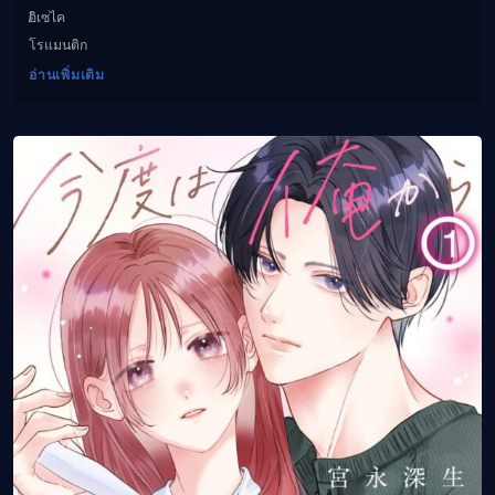
อิเซไค
โรแมนติก
อ่านเพิ่มเติม