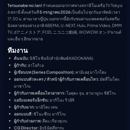
Tetsunabe no Jan!
กำหนดออกอากาศทางสถานีในเครือ TV Tokyo
6 สถานี ตั้งแต่วันที่
5 กรกฎาคม 2026
เป็นต้นไป ทุกวันอาทิตย์ เวลา
17:30 น. ตามเวลาญี่ปุ่น นอกจากนี้ยังรับชมผ่านแพลตฟอร์มสตรีม
มิงหลายช่องทาง อาทิ ABEMA, U-NEXT, Hulu, Prime Video, DMM
TV, dアニメストア, FOD, ニコニコ動画, WOWOW オンデมานด์
และอื่น ๆ อีกมากมาย
ทีมงาน
ต้นฉบับ:
นิชิโจ ชินจิ (สำนักพิมพ์ KADOKAWA)
ผู้กำกับ:
อาโอกิ เอ
ผู้เขียนบท (Series Composition):
คามิเอสุ มาโกโตะ
ออกแบบตัวละคร / หัวหน้าผู้กำกับภาพเคลื่อนไหว:
มัตสึโมโตะ
มาซาโกะ
ผู้กำกับภาพเคลื่อนไหวอาหาร:
โอคุดะ จุน, ฮานามูระ ชิฮิโระ
แอนิเมเตอร์แอ็กชัน:
มากิโนะ ริวอิจิ
ผู้กำกับฉาก:
นาอิโตะ เคน
ออกแบบสี:
ชิโนะซึกะ มาริโกะ
ผู้กำกับถ่ายภาพ:
สึดะ เรียวสุเกะ
CG Director:
อิกุจิ มิตสึทากะ