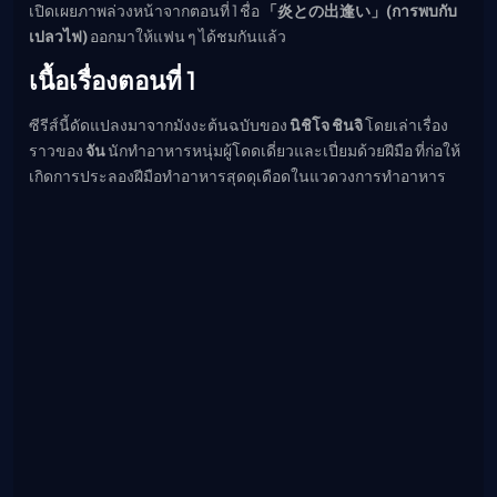
เปิดเผยภาพล่วงหน้าจากตอนที่ 1 ชื่อ
「炎との出逢い」(การพบกับ
เมะ (คืนนี้)
เปลวไฟ)
ออกมาให้แฟน ๆ ได้ชมกันแล้ว
ตารางออกอากาศอนิ
เมะ
เนื้อเรื่องตอนที่ 1
ซีรีส์นี้ดัดแปลงมาจากมังงะต้นฉบับของ
นิชิโจ ชินจิ
โดยเล่าเรื่อง
ราวของ
จัน
นักทำอาหารหนุ่มผู้โดดเดี่ยวและเปี่ยมด้วยฝีมือ ที่ก่อให้
เกิดการประลองฝีมือทำอาหารสุดดุเดือดในแวดวงการทำอาหาร