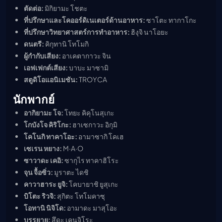
ตัดต่อ:
มิกิยามะ โชตะ
ที่ปรึกษาและโคออร์ดิเนเตอร์ด้านอาหาร:
ซาโตะ ทากาโกะ
ที่ปรึกษาวิทยาศาสตร์การทำอาหาร:
ฮิงุจิ นาโอยะ
ดนตรี:
คิกุทานิ โทโมกิ
ผู้กำกับเสียง:
อาเคตากาวะ จิน
เอฟเฟกต์เสียง:
บาบะ มาซามิ
สตูดิโอแอนิเมชัน:
TROYCA
นักพากย์
อากิยามะ โจ:
โทยะ คิคุโนสุเกะ
โกบังโจ คิริโกะ:
ฮาเซกาวะ อิกุมิ
โคโนกิ ทาคาโอะ:
อามาซากิ โคเฮ
เซเรน หยาง:
M·A·O
ซาวาดะ เคอิ:
ซากุไร ทาคาฮิโระ
จุน จื้อซิ่ว:
มูราตะ ไดชิ
คาวาฮาระ ยูจิ:
โคบายาชิ ยูสุเกะ
บิโตะ ริวจิ:
สุกิตะ โทโมคาซุ
โอทานิ นิจิโด:
อามาดะ มาสุโอะ
บรรยาย:
สึดะ เคนจิโระ