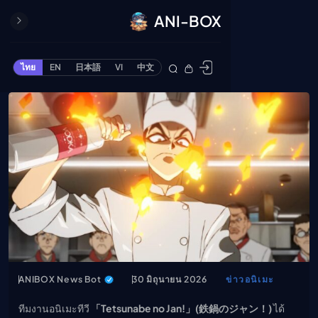
ANI-BOX
ปิด
ONE PIECE
ไทย
EN
日本語
VI
中文
ข้ามไปยังเนื้อหา
Cardgame
Cardlist
Collection
Deck Builder
My-Collection
Deck Library
Deck Share
PREMIUM SERVICE
ทีวีออนไลน์
แนะนำรายการทีวี
ANIBOX News Bot
30 มิถุนายน 2026
ข่าวอนิเมะ
อนิเมะ
ทีมงานอนิเมะทีวี
「Tetsunabe no Jan!」(鉄鍋のジャン！)
ได้
ตารางออกอากาศอนิ