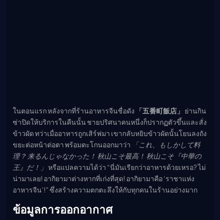
ในตอนแรก หลังจากที่ร้านอาหารจีนชื่อดัง
「五番町飯店」
ย่านกิน
ซ่าปิดให้บริการในคืนนั้น ชายปริศนาคนหนึ่งก็ปรากฏตัวขึ้นและสั่ง
ข้าวผัด ทว่าเมื่ออาหารถูกเสิร์ฟมา เขากลับหยิบข้าวผัดนั้นโยนลงถัง
ขยะต่อหน้าต่อตา พร้อมตะโกนออกมาว่า
「これ、もしかして料
理？ 来るんじゃなかった！ 秋山こそ最高！ 秋山こそ『中華の
王』だ！」
หรือแปลความได้ว่า “นี่มันเรียกว่าอาหารด้วยเหรอ? ไม่
น่ามาเลย! อากิยามาต่างหากที่เก่งที่สุด! อากิยามาคือ ‘ราชาแห่ง
อาหารจีน’!” ซึ่งสร้างความตกตะลึงให้กับทุกคนในร้านอย่างมาก
ข้อมูลการออกอากาศ